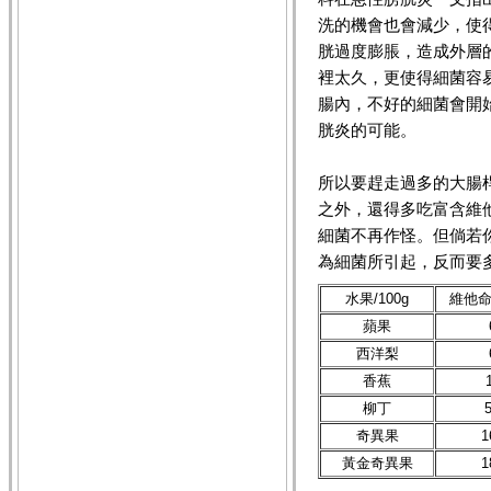
洗的機會也會減少，使
胱過度膨脹，造成外層
裡太久，更使得細菌容
腸內，不好的細菌會開
胱炎的可能。
所以要趕走過多的大腸
之外，還得多吃富含維
細菌不再作怪。但倘若
為細菌所引起，反而要
水果/100g
維他命C
蘋果
西洋梨
香蕉
柳丁
奇異果
1
黃金奇異果
1