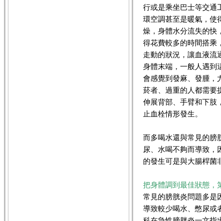
行或是乘坐巴士等交通
環空調甚至是暖氣，使
燥，身體水分流失的快
得花費較多的時間搭乘
走動的狀況，讓血液流
身體末端，一般人遇到
會感覺到發麻、發腫，
菸者、過重的人都需要
伸展背部、手臂和下肢
止血栓情形發生。
而多喝水還與常見的膀
尿、水喝不夠而導致，
的發生可是與大腸桿菌
把身體調到最佳狀態，
常見的膀胱炎問題多是
導致較少喝水、憋尿或
科在急性膀胱炎一文指