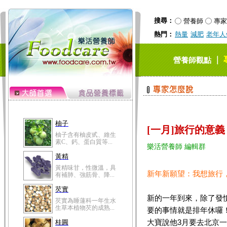
黃精味甘，性微溫，具
有補肺、強筋骨、降...
搜尋：
營養師
專家
芡實
熱門：
熱量
減肥
老年人
芡實為睡蓮科一年生水
生草本植物芡的成熟...
桂圓
｜
營養師觀點
桂圓的營養成分非一般
水果可比，含有蛋白...
高粱米
高粱米別名為蜀黍，為
禾本科一年生作物。...
鯽魚
[一月]旅行的意
鯽魚裡所含的營養成分
有蛋白質、脂肪、磷...
樂活營養師 編輯群
鮪魚
鮪魚肚肉中的不飽和脂
新年新願望：我想旅行
肪酸內富含EPA和DH...
韭菜
新的一年到來，除了發
韭菜所含的膳食纖維能
幫助消化與通便；揮...
要的事情就是排年休囉
大寶說他3月要去北京一
冬瓜