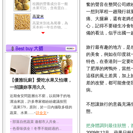
奮的聲音在整間公司繚
冬瓜營養價值高，鈉含
量極低是水腫病人的...
一想到單程一趟飛行就
豆豉
痛、大腿麻，還有老媽
豆豉裡頭含有營養的蛋
心，記得不要碰生冷食物.
白質、脂肪、鈣、磷...
備的看法，似乎出國一
榛果
榛果裡所含的營養素有
旅行最有趣的地方，是
蛋白質、脂肪、醣類...
的美食，例如在印度就
迷迭香
特色，在香港則一定要
迷迭香 裡頭含有咖啡
酸、迷迭香酸、植物...
了肥厚的烤鴨外，當然
咖啡
這樣的風土差異，加上
【優雅玩廚】愛吃水果又怕壞，
咖啡中的咖啡因會刺激
差的改變，都可能會使
中樞神經系統，特別...
一招讓妳享用久久
病。
椰子
近期食安問題層出不窮，以前陣子的地
椰子含有糖類、脂肪、
溝油來說，許多專家都紛紛建議按照
不想讓旅行的意義充滿
蛋白質、維生素及多...
「蔬果579」原則，於一日內攝取多樣的
態。
蔬菜、水果.......<
詳全文
>
荔枝
荔枝性質溫和所含的營
‧
部落自然蔬菜 邀都市人共食...
養素有醣類、檸檬酸...
把身體調到最佳狀態，
‧
色香味俱全！冬季不能錯過的...
2009年12月，蘋果日
五味子