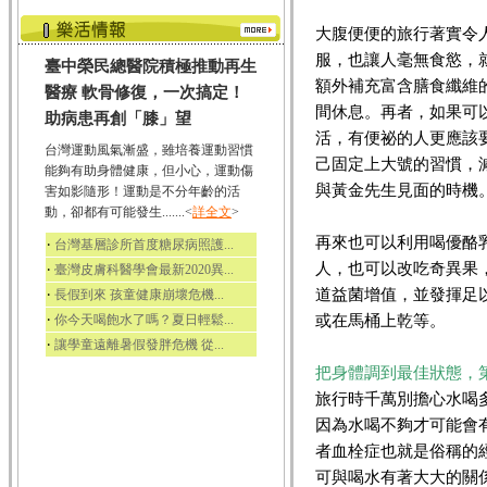
大腹便便的旅行著實令
服，也讓人毫無食慾，
臺中榮民總醫院積極推動再生
額外補充富含膳食纖維
醫療 軟骨修復，一次搞定！
間休息。再者，如果可
助病患再創「膝」望
活，有便祕的人更應該
台灣運動風氣漸盛，雖培養運動習慣
己固定上大號的習慣，
能夠有助身體健康，但小心，運動傷
與黃金先生見面的時機
害如影隨形！運動是不分年齡的活
動，卻都有可能發生.......<
詳全文
>
再來也可以利用喝優酪
‧
台灣基層診所首度糖尿病照護...
人，也可以改吃奇異果
‧
臺灣皮膚科醫學會最新2020異...
道益菌增值，並發揮足
‧
長假到來 孩童健康崩壞危機...
‧
或在馬桶上乾等。
你今天喝飽水了嗎？夏日輕鬆...
‧
讓學童遠離暑假發胖危機 從...
把身體調到最佳狀態，
旅行時千萬別擔心水喝
因為水喝不夠才可能會
者血栓症也就是俗稱的
可與喝水有著大大的關