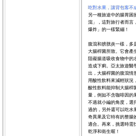
吃對水果，讓背包客不
另一種旅途中的腸胃困
瀉」，這對旅行者而言
爆炸」的一樣緊繃！
腹瀉和膀胱炎一樣，多
大腸桿菌所致。它會產
阻礙腸道吸收食物中的
造成下痢。亞太旅遊醫
出，大腸桿菌的腹瀉情
用酸性飲料來減輕狀況
酸性飲料能抑制大腸桿
量，例如不含咖啡因的
不過就小編的角度，選
過的，另外還可以吃水
奇異果及它特有的整腸
適合。再來，挑選時需
乾淨和衛生喔！