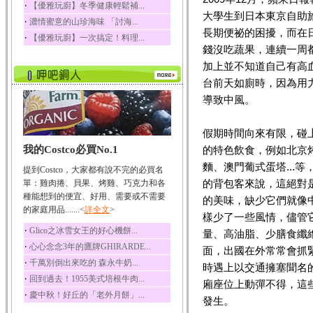
‧
【優雅玩廚】冬季健康輕鬆補...
五味子性質溫熱所含營
大學生到日本東京自助
‧
濃情蜜意的山珍海味 「討海...
養成分有揮發油、檸...
長期便祕的困擾，而在
‧
【優雅玩廚】一次搞定！料理...
草魚
錢沒吃蔬果，連續一周
草魚含有維生素A、維生
加上並不知道自己有高
素C、及豐富的蛋白...
台前天如廁時，因為用
導致中風。
假期時間向來有限，碰
我的Costco必買No.1
的特色飲食，例如北京
麵、澳門葡式蛋塔...
提到Costco，大家都有說不完的必買名
的背包客來說，這絕對
單：雞肉捲、貝果、烤雞、巧克力和各
種能想到的便宜、好用、需要或不需要
的美味，缺少它們就像
的家庭用品.......<
詳全文
>
樣少了一些風情，儘管
‧
Glico之冰雪女王的好心機餅...
量、高油脂、少膳食纖
‧
心心念念3年的鷹牌GHIRARDE...
面，出國在外常常會抓
‧
千萬別倒出來吃的 森永牛奶...
時遇上以交通擁塞聞名
‧
回到過去！1955美式培根牛肉...
廂座位上動彈不得，這
‧
慶中秋！好丘的「老外月餅」...
發生。