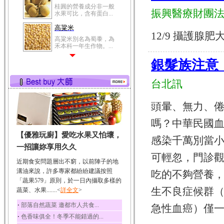
桂圓的營養成分非一般
振興醫療財團
水果可比，含有蛋白...
高粱米
12/9 攝護腺肥大病
高粱米別名為蜀黍，為
禾本科一年生作物。...
鯽魚
銀髮族注意
鯽魚裡所含的營養成分
有蛋白質、脂肪、磷...
台北訊
鮪魚
鮪魚肚肉中的不飽和脂
頭暈、無力、倦
肪酸內富含EPA和DH...
嗎？中華民國
韭菜
【優雅玩廚】愛吃水果又怕壞，
韭菜所含的膳食纖維能
感染千萬別當
幫助消化與通便；揮...
一招讓妳享用久久
可輕忽，門診
冬瓜
近期食安問題層出不窮，以前陣子的地
冬瓜營養價值高，鈉含
溝油來說，許多專家都紛紛建議按照
吃的不夠營養
量極低是水腫病人的...
「蔬果579」原則，於一日內攝取多樣的
生不良症候群（MDS
蔬菜、水果.......<
豆豉
詳全文
>
豆豉裡頭含有營養的蛋
‧
部落自然蔬菜 邀都市人共食...
急性血癌）僅一步之遙
白質、脂肪、鈣、磷...
‧
色香味俱全！冬季不能錯過的...
榛果