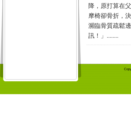
降，原打算在
摩椅卻骨折，決
瀕臨骨質疏鬆
訊！」........
Copy