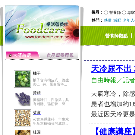
搜尋：
營養師
專家
熱門：
熱量
減肥
老年人
｜
營養師觀點
天冷尿不出
柚子
自由時報／記者
柚子含有柚皮甙、維生
素C、鈣、蛋白質等...
天氣寒冷，除
黃精
黃精味甘，性微溫，具
患者也增加約1
有補肺、強筋骨、降...
芡實
最近因天冷更是尿
芡實為睡蓮科一年生水
生草本植物芡的成熟...
【健康講座】
桂圓