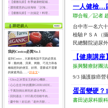
‧
【優雅玩廚】冬季健康輕鬆補...
一人健檢…
榛果裡所含的營養素有
‧
濃情蜜意的山珍海味 「討海...
蛋白質、脂肪、醣類...
‧
【優雅玩廚】一次搞定！料理...
聯合報╱記者 
迷迭香
迷迭香 裡頭含有咖啡
酸、迷迭香酸、植物...
台中市一名六
咖啡
檢驗ＰＳＡ（
咖啡中的咖啡因會刺激
中樞神經系統，特別...
民總醫院泌尿外科
椰子
我的Costco必買No.1
椰子含有糖類、脂肪、
【健康講座】
蛋白質、維生素及多...
提到Costco，大家都有說不完的必買名
荔枝
單：雞肉捲、貝果、烤雞、巧克力和各
振興醫療財團
荔枝性質溫和所含的營
種能想到的便宜、好用、需要或不需要
養素有醣類、檸檬酸...
的家庭用品.......<
詳全文
>
9/3 攝護腺癌營養照護
五味子
‧
Glico之冰雪女王的好心機餅...
五味子性質溫熱所含營
‧
心心念念3年的鷹牌GHIRARDE...
養成分有揮發油、檸...
蛋蛋變硬？1
‧
千萬別倒出來吃的 森永牛奶...
草魚
‧
回到過去！1955美式培根牛肉...
草魚含有維生素A、維生
書田泌尿科眼科
‧
慶中秋！好丘的「老外月餅」...
素C、及豐富的蛋白...