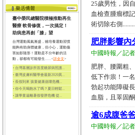
25歲男性，因
血檢查腫瘤標
臺中榮民總醫院積極推動再生
術切除右側........
醫療 軟骨修復，一次搞定！
助病患再創「膝」望
肥胖影響內
台灣運動風氣漸盛，雖培養運動習慣
能夠有助身體健康，但小心，運動傷
中國時報／記者
害如影隨形！運動是不分年齡的活
動，卻都有可能發生.......<
詳全文
>
肥胖、腰圍粗
‧
台灣基層診所首度糖尿病照護...
‧
臺灣皮膚科醫學會最新2020異...
低下作祟！一名
‧
長假到來 孩童健康崩壞危機...
勃起功能障礙長
‧
你今天喝飽水了嗎？夏日輕鬆...
‧
讓學童遠離暑假發胖危機 從...
血脂，且睪固酮分
逾6成腹爸
中國時報／記者