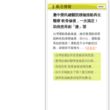
臺中榮民總醫院積極推動再生
醫療 軟骨修復，一次搞定！
助病患再創「膝」望
台灣運動風氣漸盛，雖培養運動習慣
能夠有助身體健康，但小心，運動傷
害如影隨形！運動是不分年齡的活
動，卻都有可能發生.......<
詳全文
>
‧
台灣基層診所首度糖尿病照護...
‧
臺灣皮膚科醫學會最新2020異...
‧
長假到來 孩童健康崩壞危機...
‧
你今天喝飽水了嗎？夏日輕鬆...
‧
讓學童遠離暑假發胖危機 從...