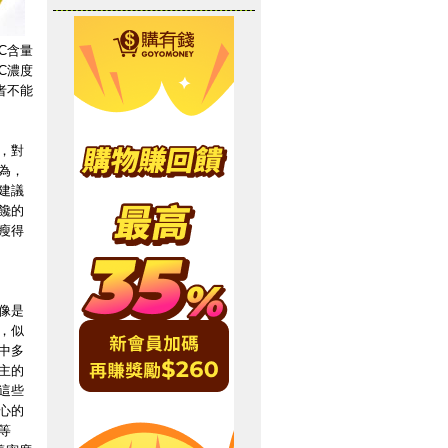
C含量
C濃度
者不能
，對
為，
建議
饞的
瘦得
像是
，似
中多
主的
這些
心的
等