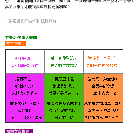
份，在每餐範圍內選擇一份米、麵主食、一份肉類(一天約吃一次)和三份營
高的蔬果，才能讓減重過程更順利喔！
﹝樂活營養師編輯群 版權所有﹞
奇樂活‧健康大觀園
文章推薦：
相關文章推薦：