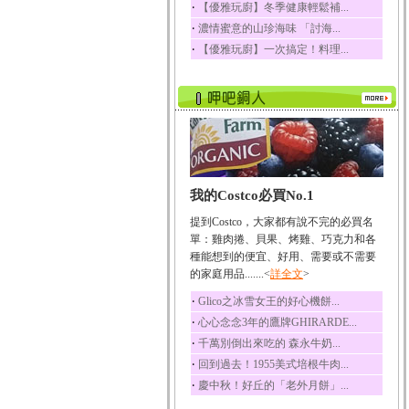
蛋白質、脂肪、醣類...
‧
【優雅玩廚】冬季健康輕鬆補...
‧
濃情蜜意的山珍海味 「討海...
迷迭香
‧
【優雅玩廚】一次搞定！料理...
迷迭香 裡頭含有咖啡
酸、迷迭香酸、植物...
咖啡
咖啡中的咖啡因會刺激
中樞神經系統，特別...
椰子
椰子含有糖類、脂肪、
蛋白質、維生素及多...
我的Costco必買No.1
荔枝
提到Costco，大家都有說不完的必買名
荔枝性質溫和所含的營
單：雞肉捲、貝果、烤雞、巧克力和各
養素有醣類、檸檬酸...
種能想到的便宜、好用、需要或不需要
五味子
的家庭用品.......<
詳全文
>
五味子性質溫熱所含營
養成分有揮發油、檸...
‧
Glico之冰雪女王的好心機餅...
‧
心心念念3年的鷹牌GHIRARDE...
草魚
‧
千萬別倒出來吃的 森永牛奶...
草魚含有維生素A、維生
素C、及豐富的蛋白...
‧
回到過去！1955美式培根牛肉...
‧
慶中秋！好丘的「老外月餅」...