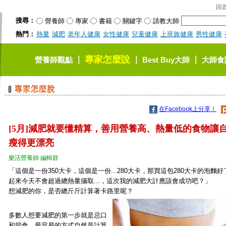
回
搜尋：
營養師
專家
書籍
關鍵字
請教大師
熱門：
熱量
減肥
老年人健康
女性健康
兒童健康
上班族健康
男性健康
專家怎麼說
｜
｜
｜
營養師觀點
Best Buy大師
大師食
在Facebook上分享！
[5月]減肥就要懂精算，善用營養高、熱量低的食物讓
瘦得更漂亮
樂活營養師 編輯群
「這個是一份350大卡，這個是一份...280大卡，那買這包280大卡的泡麵
起來今天不會超過總熱量攝取...，這次我的減肥大計應該會成功吧？」
想減肥的你，是否總斤斤計算著卡路里呢？
多數人想要減肥的第一步就是忌口
和節食，最容易的方式自然是計算