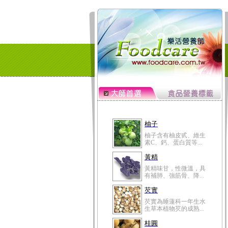
柚子
柚子含有柚皮甙、維生
素C、鈣、蛋白質等...
黃精
黃精味甘，性微溫，具
有補肺、強筋骨、降...
芡實
芡實為睡蓮科一年生水
生草本植物芡的成熟...
桂圓
桂圓的營養成分非一般
水果可比，含有蛋白...