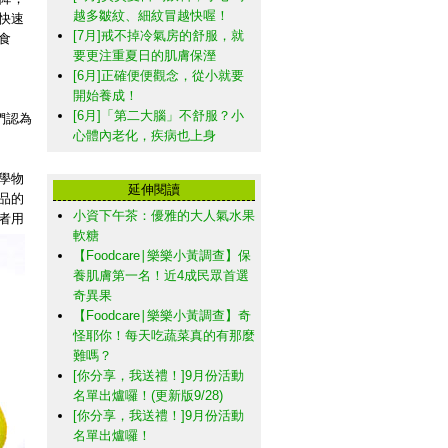
越多皺紋、細紋冒越快喔！
快速
[7月]戒不掉冷氣房的舒服，就
食
要更注重夏日的肌膚保溼
[6月]正確便便觀念，從小就要
開始養成！
[6月]「第二大腦」不舒服？小
們認為
心體內老化，疾病也上身
學物
延伸閱讀
品的
小資下午茶：優雅的大人氣水果
者用
軟糖
【Foodcare∣樂樂小黃調查】保
養肌膚第一名！近4成民眾首選
奇異果
【Foodcare∣樂樂小黃調查】奇
怪耶你！每天吃蔬菜真的有那麼
難嗎？
[你分享，我送禮！]9月份活動
名單出爐囉！(更新版9/28)
[你分享，我送禮！]9月份活動
名單出爐囉！