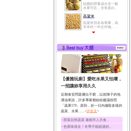
高粱米
高粱米別名為蜀黍，為
禾本科一年生作物。...
鯽魚
鯽魚裡所含的營養成分
有蛋白質、脂肪、磷...
鮪魚
鮪魚肚肉中的不飽和脂
肪酸內富含EPA和DH...
韭菜
韭菜所含的膳食纖維能
幫助消化與通便；揮...
【優雅玩廚】愛吃水果又怕壞，
冬瓜
一招讓妳享用久久
冬瓜營養價值高，鈉含
量極低是水腫病人的...
近期食安問題層出不窮，以前陣子的地
溝油來說，許多專家都紛紛建議按照
豆豉
「蔬果579」原則，於一日內攝取多樣的
豆豉裡頭含有營養的蛋
蔬菜、水果.......<
詳全文
>
白質、脂肪、鈣、磷...
‧
部落自然蔬菜 邀都市人共食...
榛果
‧
色香味俱全！冬季不能錯過的...
榛果裡所含的營養素有