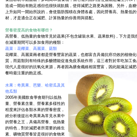
造成一開始有飽足感但也很快就飢餓，使得減肥之路更為困難。另外，血糖
上升如同一開始所說的，會使脂肪囤積在身體各處，因此營養高、熱量低的
材，才是適合正在減肥、計算熱量的你善用與搭配。
營養密度高的食物有哪些？
高營養、低熱量的食物常見於蔬果(不包含罐裝水果、蔬果飲料)，下方是我
在減重期間可以多加食用的種類：
蔬菜：花椰菜、高麗菜、菇類
花椰菜、高麗菜兩者都是營養豐富的蔬菜，也都富含具備抗癌功效的植物化
質，而菇類則有特殊的多醣體能促進免疫系統作用，這三者對於常吃加工食
現代人是很好的抗氧化來源，再者因為膳食纖維相當豐富，因此能滿足減肥
餐時最注重的飽足感。
水果：奇異果、芭樂、哈密瓜及其
他瓜類
2005年美國飲食學會期刊以低熱
量、營養素含量、營養素多樣性的
程度來評估各類水果的營養密度，
經分析後提出奇異果為常見水果中
的營養之王，具備高營養、低熱量
的特色，對於減肥者所需要的維生
素、礦物質營養皆是很好的食物來