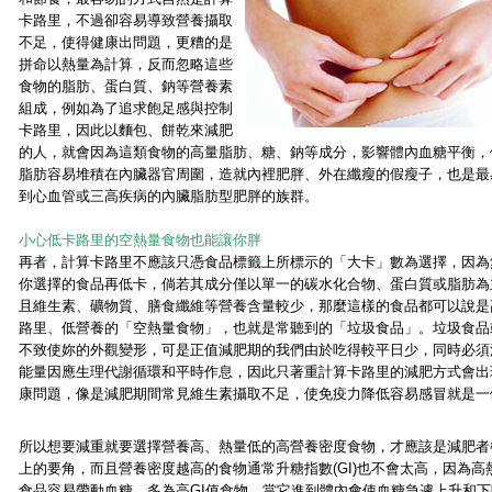
卡路里，不過卻容易導致營養攝取
不足，使得健康出問題，更糟的是
拼命以熱量為計算，反而忽略這些
食物的脂肪、蛋白質、鈉等營養素
組成，例如為了追求飽足感與控制
卡路里，因此以麵包、餅乾來減肥
的人，就會因為這類食物的高量脂肪、糖、鈉等成分，影響體內血糖平衡，
脂肪容易堆積在內臟器官周圍，造就內裡肥胖、外在纖瘦的假瘦子，也是最
到心血管或三高疾病的內臟脂肪型肥胖的族群。
小心低卡路里的空熱量食物也能讓你胖
再者，計算卡路里不應該只憑食品標籤上所標示的「大卡」數為選擇，因為
你選擇的食品再低卡，倘若其成分僅以單一的碳水化合物、蛋白質或脂肪為
且維生素、礦物質、膳食纖維等營養含量較少，那麼這樣的食品都可以說是
路里、低營養的「空熱量食物」，也就是常聽到的「垃圾食品」。垃圾食品
不致使妳的外觀變形，可是正值減肥期的我們由於吃得較平日少，同時必須
能量因應生理代謝循環和平時作息，因此只著重計算卡路里的減肥方式會出
康問題，像是減肥期間常見維生素攝取不足，使免疫力降低容易感冒就是一
所以想要減重就要選擇營養高、熱量低的高營養密度食物，才應該是減肥者
上的要角，而且營養密度越高的食物通常升糖指數(GI)也不會太高，因為高
食品容易帶動血糖，多為高GI值食物，當它進到體內會使血糖急遽上升和下