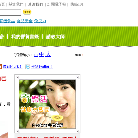
首頁
｜
關於我們
｜
連絡我們
｜
訂閱電子報
｜
防癌101
有機食品
食品安全
免疫力
｜
｜
譜
我的營養書籤
請教大師
大
中
字體顯示：
小
噗到Plurk！
推到Twitter！
自己
好了，看