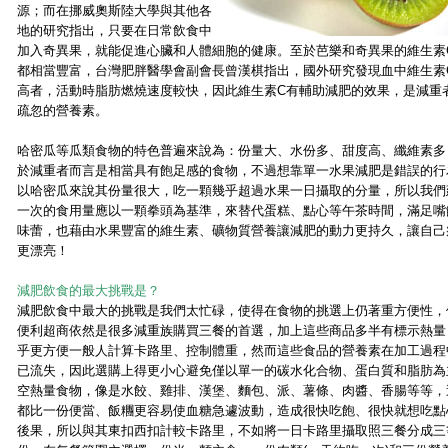
源；而在挪威奧斯陸大學與其他各
地的研究指出，只要在日常飲食中
加入奇異果，就能促進心臟和人體細胞的健康。至於芭樂和奇異果的維生素
都相當豐富，台灣肥胖醫學會副會長曾漢棋指出，國外研究發現血中維生素
高者，活動時脂肪燃燒速度較快，因此維生素C有輔助減肥的效果，是減重
疏忽的營養素。
哈密瓜等瓜類食物的特色普遍來說為：份量大、水份多、甜度高、纖維素多
於減重者而言是相當具有飽足感的食物，不過想靠單一水果減肥是錯誤的行
以哈密瓜來說其份量很大，吃一顆幾乎超過水果一日攝取的分量，所以我們
一次的食用量應以一顆拳頭為基準，來替代蛋糕、點心等午茶時間，滿足嘴
味蕾，也藉由水果豐富的維生素、礦物質營養讓減肥的動力更持久，讓自己
更漂亮！
減肥飲食的最大挑戰是？
減肥飲食中最大的挑戰是我們太忙碌，使得在食物的挑選上仍著重方便性，
便利超商依然是很多減重族購買三餐的首選，加上這些商品多半有標示熱量
乎更方便一般人計算卡路里、控制體重，然而這些食品的營養素在加工過程
已流失，因此選購上得更小心避免僅以單一的碳水化合物、蛋白質和脂肪為
空熱量食物，像是水餃、雞排、漢堡、麵包、派、薯條、肉醬、香腸等等，
都比一份便當、飯糰更容易使血糖急遽波動，造成很快吃飽、很快就想吃點
後果，所以與其東扣西扣計較卡路里，不如將一日卡路里攝取照三餐分成三