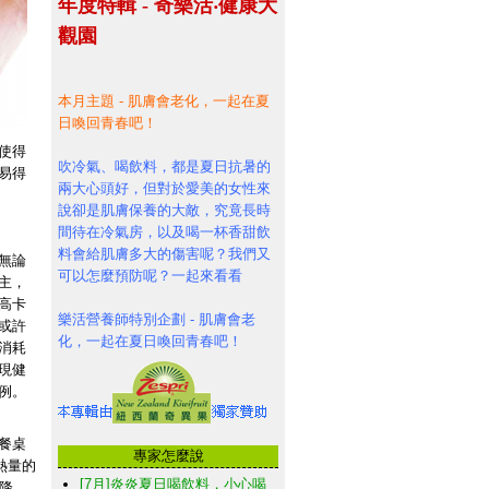
年度特輯 - 奇樂活‧健康大
觀園
本月主題 -
肌膚會老化，一起在夏
日喚回青春吧！
使得
吹冷氣、喝飲料，都是夏日抗暑的
易得
兩大心頭好，但對於愛美的女性來
說卻是肌膚保養的大敵，究竟長時
間待在冷氣房，以及喝一杯香甜飲
料會給肌膚多大的傷害呢？我們又
無論
可以怎麼預防呢？一起來看看
主，
高卡
樂活營養師特別企劃 - 肌膚會老
或許
化，一起在夏日喚回青春吧！
消耗
現健
例。
餐桌
專家怎麼說
熱量的
[7月]炎炎夏日喝飲料，小心喝
降，