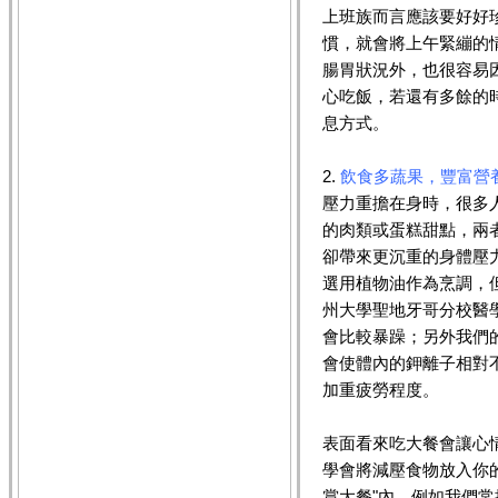
上班族而言應該要好好
慣，就會將上午緊繃的
腸胃狀況外，也很容易
心吃飯，若還有多餘的
息方式。
2.
飲食多蔬果，豐富營
壓力重擔在身時，很多
的肉類或蛋糕甜點，兩
卻帶來更沉重的身體壓
選用植物油作為烹調，
州大學聖地牙哥分校醫
會比較暴躁；另外我們
會使體內的鉀離子相對
加重疲勞程度。
表面看來吃大餐會讓心
學會將減壓食物放入你的
賞大餐"內，例如我們常