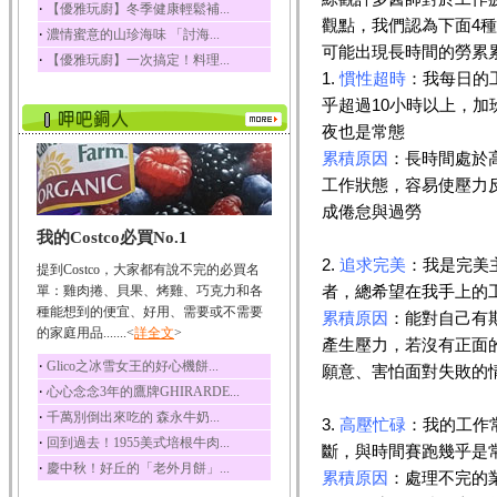
‧
【優雅玩廚】冬季健康輕鬆補...
五味子性質溫熱所含營
觀點，我們認為下面4
‧
濃情蜜意的山珍海味 「討海...
養成分有揮發油、檸...
可能出現長時間的勞累
‧
【優雅玩廚】一次搞定！料理...
草魚
1.
慣性超時
：我每日的
草魚含有維生素A、維生
乎超過10小時以上，加
素C、及豐富的蛋白...
夜也是常態
累積原因
：長時間處於
工作狀態，容易使壓力
成倦怠與過勞
我的Costco必買No.1
2.
追求完美
：我是完美
提到Costco，大家都有說不完的必買名
者，總希望在我手上的
單：雞肉捲、貝果、烤雞、巧克力和各
種能想到的便宜、好用、需要或不需要
累積原因
：能對自己有
的家庭用品.......<
詳全文
>
產生壓力，若沒有正面
‧
Glico之冰雪女王的好心機餅...
願意、害怕面對失敗的
‧
心心念念3年的鷹牌GHIRARDE...
‧
千萬別倒出來吃的 森永牛奶...
3.
高壓忙碌
：我的工作
‧
回到過去！1955美式培根牛肉...
斷，與時間賽跑幾乎是
‧
慶中秋！好丘的「老外月餅」...
累積原因
：處理不完的