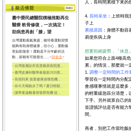
人，長時間累積下來的
4.
長時呆坐
：上班時我
臺中榮民總醫院積極推動再生
子上
醫療 軟骨修復，一次搞定！
累積原因
：身體不動容
助病患再創「膝」望
易使疾病上身
台灣運動風氣漸盛，雖培養運動習慣
能夠有助身體健康，但小心，運動傷
想要拒絕疲勞，「休息
害如影隨形！運動是不分年齡的活
動，卻都有可能發生.......<
詳全文
>
如果您符合上面4種高
累」的情況，那麼就一
‧
台灣基層診所首度糖尿病照護...
1.
調整一定時間的工作
‧
臺灣皮膚科醫學會最新2020異...
學習在一定時間內分配
‧
長假到來 孩童健康崩壞危機...
‧
會感嘆事情就是這麼多
你今天喝飽水了嗎？夏日輕鬆...
‧
讓學童遠離暑假發胖危機 從...
的輕重緩急區分清楚，
下手。另外就算自己的
並謹慎評估是否有能力
間。
再者，別把工作當吃飯