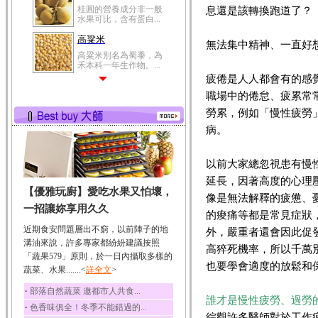
息還是該轉換跑道了？
冬瓜營養價值高，鈉含
量極低是水腫病人的...
豆豉
無法集中精神、一直好
豆豉裡頭含有營養的蛋
白質、脂肪、鈣、磷...
疲倦是人人都會有的感
榛果
職場中的倦怠、疲累常
榛果裡所含的營養素有
勞累，例如「慢性疲勞
蛋白質、脂肪、醣類...
病。
迷迭香
迷迭香 裡頭含有咖啡
酸、迷迭香酸、植物...
以前大家總忽視患有慢
咖啡
延長，因著高度的心理
【優雅玩廚】愛吃水果又怕壞，
咖啡中的咖啡因會刺激
像是無法解釋的疲憊、
中樞神經系統，特別...
一招讓妳享用久久
的痠痛等都是常見症狀
椰子
近期食安問題層出不窮，以前陣子的地
外，嚴重者還會因此促
椰子含有糖類、脂肪、
溝油來說，許多專家都紛紛建議按照
高猝死機率，所以千萬
蛋白質、維生素及多...
「蔬果579」原則，於一日內攝取多樣的
也要學會適度的放鬆和
蔬菜、水果.......<
詳全文
>
荔枝
荔枝性質溫和所含的營
‧
部落自然蔬菜 邀都市人共食...
養素有醣類、檸檬酸...
誰才是慢性疲勞、過勞
‧
色香味俱全！冬季不能錯過的...
綜觀許多醫師對於工作
五味子