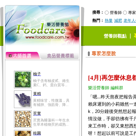
黃精味甘，性微溫，具
有補肺、強筋骨、降...
搜尋：
營養師
專家
芡實
熱門：
熱量
減肥
老年人
芡實為睡蓮科一年生水
生草本植物芡的成熟...
桂圓
｜
營養師觀點
桂圓的營養成分非一般
水果可比，含有蛋白...
高粱米
高粱米別名為蜀黍，為
禾本科一年生作物。...
鯽魚
[4月]再怎麼休
鯽魚裡所含的營養成分
有蛋白質、脂肪、磷...
樂活營養師 編輯群
鮪魚
「嗯...昨天熬夜把報告
鮪魚肚肉中的不飽和脂
賴床遲到的小莉雖然一進
肪酸內富含EPA和DH...
k，20分鐘後突然想起
韭菜
情沒做，手卻彷彿有千
韭菜所含的膳食纖維能
幫助消化與通便；揮...
來工作時，卻又東想西想
呀！想起以前可說是工
冬瓜