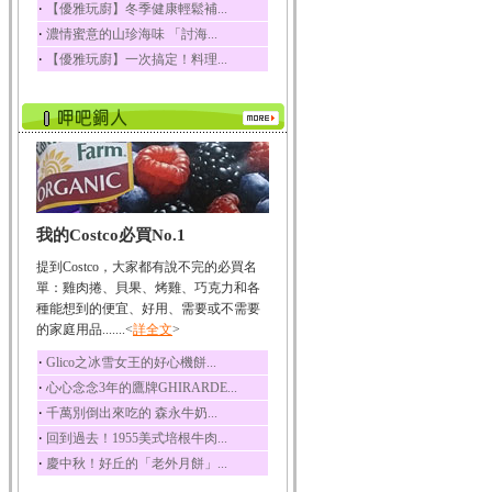
‧
【優雅玩廚】冬季健康輕鬆補...
榛果裡所含的營養素有
‧
濃情蜜意的山珍海味 「討海...
蛋白質、脂肪、醣類...
‧
【優雅玩廚】一次搞定！料理...
迷迭香
迷迭香 裡頭含有咖啡
酸、迷迭香酸、植物...
咖啡
咖啡中的咖啡因會刺激
中樞神經系統，特別...
椰子
我的Costco必買No.1
椰子含有糖類、脂肪、
蛋白質、維生素及多...
提到Costco，大家都有說不完的必買名
荔枝
單：雞肉捲、貝果、烤雞、巧克力和各
荔枝性質溫和所含的營
種能想到的便宜、好用、需要或不需要
養素有醣類、檸檬酸...
的家庭用品.......<
詳全文
>
五味子
‧
Glico之冰雪女王的好心機餅...
五味子性質溫熱所含營
‧
心心念念3年的鷹牌GHIRARDE...
養成分有揮發油、檸...
‧
千萬別倒出來吃的 森永牛奶...
草魚
‧
回到過去！1955美式培根牛肉...
草魚含有維生素A、維生
‧
慶中秋！好丘的「老外月餅」...
素C、及豐富的蛋白...