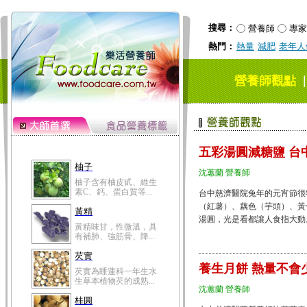
搜尋：
營養師
專家
熱門：
熱量
減肥
老年人
營養師觀點
五彩湯圓減糖鹽 台
柚子
沈蕙蘭 營養師
柚子含有柚皮甙、維生
素C、鈣、蛋白質等...
台中慈濟醫院兔年的元宵節很
（紅薯）、藕色（芋頭）、黃
黃精
湯圓，光是看都讓人食指大動。....
黃精味甘，性微溫，具
有補肺、強筋骨、降...
芡實
養生月餅 熱量不會
芡實為睡蓮科一年生水
生草本植物芡的成熟...
沈蕙蘭 營養師
桂圓