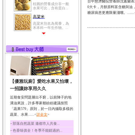
台中慈濟醫院營養師沈蕙蘭表示
桂圓的營養成分非一般
0大卡，月餅原料富含糖與油
水果可比，含有蛋白...
糖尿病患更應限量淺嚐。........
高粱米
高粱米別名為蜀黍，為
禾本科一年生作物。...
鯽魚
鯽魚裡所含的營養成分
有蛋白質、脂肪、磷...
鮪魚
鮪魚肚肉中的不飽和脂
肪酸內富含EPA和DH...
韭菜
【優雅玩廚】愛吃水果又怕壞，
韭菜所含的膳食纖維能
幫助消化與通便；揮...
一招讓妳享用久久
冬瓜
近期食安問題層出不窮，以前陣子的地
冬瓜營養價值高，鈉含
溝油來說，許多專家都紛紛建議按照
量極低是水腫病人的...
「蔬果579」原則，於一日內攝取多樣的
蔬菜、水果.......<
豆豉
詳全文
>
豆豉裡頭含有營養的蛋
‧
部落自然蔬菜 邀都市人共食...
白質、脂肪、鈣、磷...
‧
色香味俱全！冬季不能錯過的...
榛果