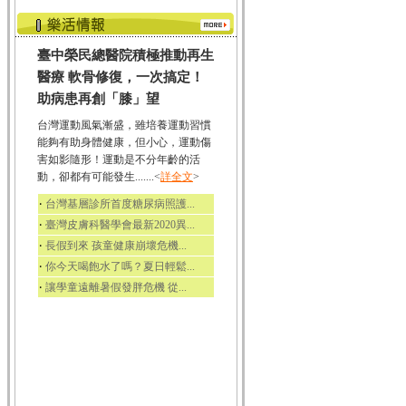
臺中榮民總醫院積極推動再生
醫療 軟骨修復，一次搞定！
助病患再創「膝」望
台灣運動風氣漸盛，雖培養運動習慣
能夠有助身體健康，但小心，運動傷
害如影隨形！運動是不分年齡的活
動，卻都有可能發生.......<
詳全文
>
‧
台灣基層診所首度糖尿病照護...
‧
臺灣皮膚科醫學會最新2020異...
‧
長假到來 孩童健康崩壞危機...
‧
你今天喝飽水了嗎？夏日輕鬆...
‧
讓學童遠離暑假發胖危機 從...