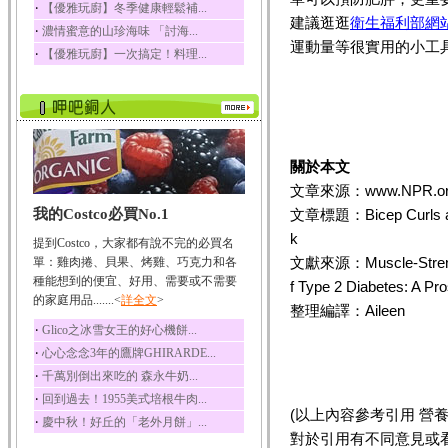
‧
【優雅玩廚】冬季健康輕鬆補...
榛果裡所含的營養素有
建議逛逛
衛生福利部網
‧
濃情蜜意的山珍海味 「討海...
蛋白質、脂肪、醣類...
運動量等很實用的小工
‧
【優雅玩廚】一次搞定！料理...
迷迭香
迷迭香 裡頭含有咖啡
酸、迷迭香酸、植物...
咖啡
咖啡中的咖啡因會刺激
中樞神經系統，特別...
關於本文
文章來源：www.NPR.or
椰子
我的Costco必買No.1
文章標題：Bicep Curls an
椰子含有糖類、脂肪、
蛋白質、維生素及多...
k
提到Costco，大家都有說不完的必買名
荔枝
文獻來源：Muscle-Strengthe
單：雞肉捲、貝果、烤雞、巧克力和各
荔枝性質溫和所含的營
種能想到的便宜、好用、需要或不需要
f Type 2 Diabetes: A P
養素有醣類、檸檬酸...
的家庭用品.......<
詳全文
>
整理編譯：Aileen
五味子
‧
Glico之冰雪女王的好心機餅...
五味子性質溫熱所含營
‧
心心念念3年的鷹牌GHIRARDE...
養成分有揮發油、檸...
‧
千萬別倒出來吃的 森永牛奶...
草魚
‧
回到過去！1955美式培根牛肉...
草魚含有維生素A、維生
(以上內容參考引用 營養共筆／Ail
‧
慶中秋！好丘的「老外月餅」...
素C、及豐富的蛋白...
對於引用有不同意見或