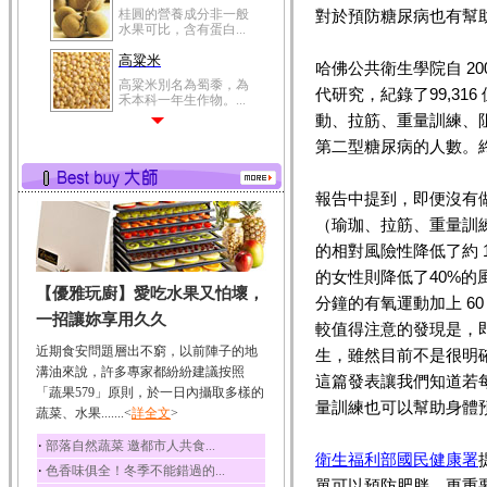
桂圓的營養成分非一般
對於預防糖尿病也有幫
水果可比，含有蛋白...
高粱米
哈佛公共衛生學院自 2
高粱米別名為蜀黍，為
代研究，紀錄了99,316
禾本科一年生作物。...
動、拉筋、重量訓練、阻
鯽魚
第二型糖尿病的人數。
鯽魚裡所含的營養成分
有蛋白質、脂肪、磷...
報告中提到，即便沒有
鮪魚
（瑜珈、拉筋、重量訓
鮪魚肚肉中的不飽和脂
肪酸內富含EPA和DH...
的相對風險性降低了約 1
韭菜
的女性則降低了40%的
【優雅玩廚】愛吃水果又怕壞，
韭菜所含的膳食纖維能
分鐘的有氧運動加上 60
幫助消化與通便；揮...
一招讓妳享用久久
較值得注意的發現是，
冬瓜
近期食安問題層出不窮，以前陣子的地
生，雖然目前不是很明
冬瓜營養價值高，鈉含
溝油來說，許多專家都紛紛建議按照
這篇發表讓我們知道若每
量極低是水腫病人的...
「蔬果579」原則，於一日內攝取多樣的
量訓練也可以幫助身體
蔬菜、水果.......<
豆豉
詳全文
>
豆豉裡頭含有營養的蛋
‧
部落自然蔬菜 邀都市人共食...
白質、脂肪、鈣、磷...
衛生福利部國民健康署
‧
色香味俱全！冬季不能錯過的...
榛果
單可以預防肥胖，更重