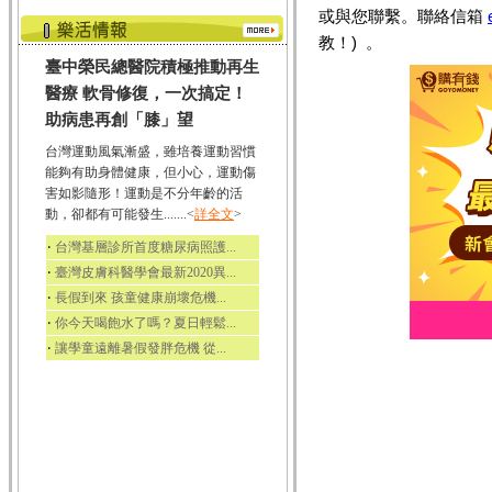
或與您聯繫。聯絡信箱
教！) 。
臺中榮民總醫院積極推動再生
醫療 軟骨修復，一次搞定！
助病患再創「膝」望
台灣運動風氣漸盛，雖培養運動習慣
能夠有助身體健康，但小心，運動傷
害如影隨形！運動是不分年齡的活
動，卻都有可能發生.......<
詳全文
>
‧
台灣基層診所首度糖尿病照護...
‧
臺灣皮膚科醫學會最新2020異...
‧
長假到來 孩童健康崩壞危機...
‧
你今天喝飽水了嗎？夏日輕鬆...
‧
讓學童遠離暑假發胖危機 從...