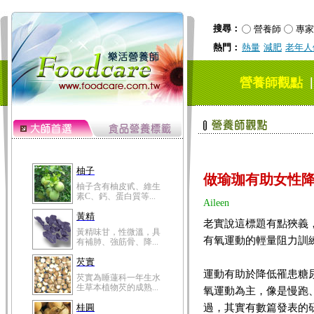
搜尋：
營養師
專家
熱門：
熱量
減肥
老年人
營養師觀點
柚子
做瑜珈有助女性
柚子含有柚皮甙、維生
素C、鈣、蛋白質等...
Aileen
黃精
老實說這標題有點狹義
黃精味甘，性微溫，具
有氧運動的輕量阻力訓
有補肺、強筋骨、降...
芡實
運動有助於降低罹患糖
芡實為睡蓮科一年生水
生草本植物芡的成熟...
氧運動為主，像是慢跑
過，其實有數篇發表的
桂圓