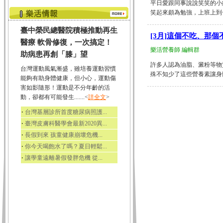
平日愛跟同事說說笑笑的小
笑起來頗為勉強，上班上到一
臺中榮民總醫院積極推動再生
[3月]這個不吃、那
醫療 軟骨修復，一次搞定！
樂活營養師 編輯群
助病患再創「膝」望
許多人認為油脂、澱粉等物
台灣運動風氣漸盛，雖培養運動習慣
殊不知少了這些營養素讓身體無法.
能夠有助身體健康，但小心，運動傷
害如影隨形！運動是不分年齡的活
動，卻都有可能發生.......<
詳全文
>
‧
台灣基層診所首度糖尿病照護...
‧
臺灣皮膚科醫學會最新2020異...
‧
長假到來 孩童健康崩壞危機...
‧
你今天喝飽水了嗎？夏日輕鬆...
‧
讓學童遠離暑假發胖危機 從...