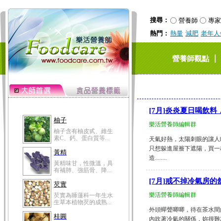
搜尋：
營養師
專家
熱門：
熱量
減肥
老年人
｜
營養師觀點
[7月]炎炎夏日喝飲
柚子
樂活營養師編輯群
柚子含有柚皮甙、維生
素C、鈣、蛋白質等...
天氣好熱，太陽刺眼的讓人
只想躲進屋簷下遮陽，買一
黃精
造........
黃精味甘，性微溫，具
有補肺、強筋骨、降...
[7月]戒不掉冷氣房
芡實
樂活營養師編輯群
芡實為睡蓮科一年生水
生草本植物芡的成熟...
外頭蟬聲唧唧，待在茶水間
桂圓
內吹著冷氣的關係，妳很難