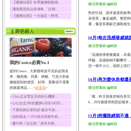
‧
【優雅玩廚】冬季健康輕鬆補...
樂活營養師 編輯群
榛果裡所含的營養素有
‧
濃情蜜意的山珍海味 「討海...
蛋白質、脂肪、醣類...
對於忙碌、講求速度與效率
‧
【優雅玩廚】一次搞定！料理...
迷迭香
采奕奕，像是減肥、整型和
素，像是長期缺乏攝取維生素C
迷迭香 裡頭含有咖啡
酸、迷迭香酸、植物...
咖啡
[4月]每次流感發威
咖啡中的咖啡因會刺激
樂活營養師 編輯群
中樞神經系統，特別...
「流感疫情逐漸蔓延，本週
椰子
呼籲。流感病例不斷攀升，
我的Costco必買No.1
椰子含有糖類、脂肪、
恐一個不小心，就跟上流行了。..
蛋白質、維生素及多...
提到Costco，大家都有說不完的必買名
荔枝
單：雞肉捲、貝果、烤雞、巧克力和各
[4月]再怎麼休息都
荔枝性質溫和所含的營
種能想到的便宜、好用、需要或不需要
養素有醣類、檸檬酸...
的家庭用品.......<
詳全文
>
樂活營養師 編輯群
五味子
‧
Glico之冰雪女王的好心機餅...
「嗯…昨天熬夜把報告弄完了
五味子性質溫熱所含營
k，20分鐘後突然想起報表，
‧
心心念念3年的鷹牌GHIRARDE...
養成分有揮發油、檸...
‧
千萬別倒出來吃的 森永牛奶...
草魚
[3月]想擺脫經期不
‧
回到過去！1955美式培根牛肉...
草魚含有維生素A、維生
‧
慶中秋！好丘的「老外月餅」...
素C、及豐富的蛋白...
樂活營養師 編輯群