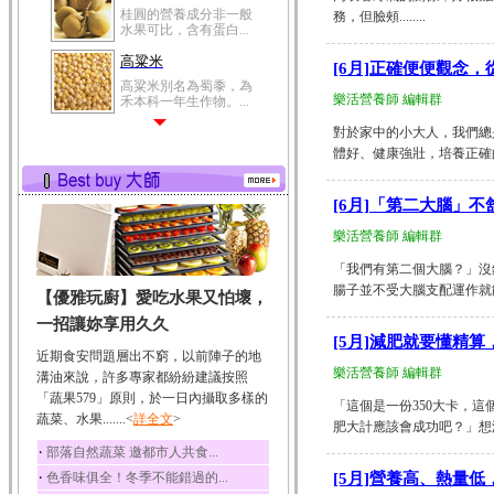
桂圓的營養成分非一般
務，但臉頰........
水果可比，含有蛋白...
高粱米
[6月]正確便便觀念
高粱米別名為蜀黍，為
樂活營養師 編輯群
禾本科一年生作物。...
鯽魚
對於家中的小大人，我們總
體好、健康強壯，培養正確的
鯽魚裡所含的營養成分
有蛋白質、脂肪、磷...
鮪魚
[6月]「第二大腦」
鮪魚肚肉中的不飽和脂
樂活營養師 編輯群
肪酸內富含EPA和DH...
「我們有第二個大腦？」沒
韭菜
腸子並不受大腦支配運作就能
【優雅玩廚】愛吃水果又怕壞，
韭菜所含的膳食纖維能
幫助消化與通便；揮...
一招讓妳享用久久
[5月]減肥就要懂精
冬瓜
近期食安問題層出不窮，以前陣子的地
冬瓜營養價值高，鈉含
樂活營養師 編輯群
溝油來說，許多專家都紛紛建議按照
量極低是水腫病人的...
「蔬果579」原則，於一日內攝取多樣的
「這個是一份350大卡，這
蔬菜、水果.......<
豆豉
詳全文
>
肥大計應該會成功吧？」想減肥
豆豉裡頭含有營養的蛋
‧
部落自然蔬菜 邀都市人共食...
白質、脂肪、鈣、磷...
‧
色香味俱全！冬季不能錯過的...
[5月]營養高、熱量
榛果