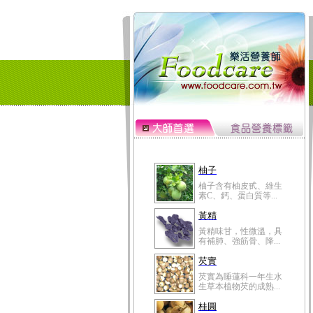
柚子
柚子含有柚皮甙、維生
素C、鈣、蛋白質等...
黃精
黃精味甘，性微溫，具
有補肺、強筋骨、降...
芡實
芡實為睡蓮科一年生水
生草本植物芡的成熟...
桂圓