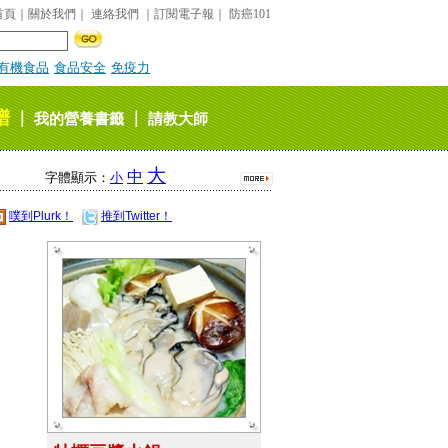
首頁
｜
關於我們
｜
連絡我們
｜
訂閱電子報
｜
防癌101
有機食品
食品安全
免疫力
譜
｜
｜
我的營養書籤
請教大師
大
中
字體顯示：
小
噗到Plurk！
推到Twitter！