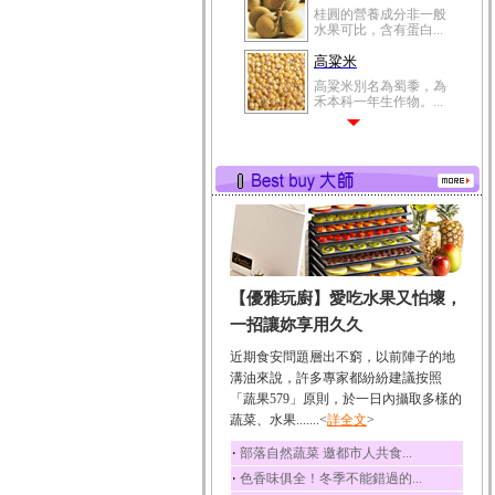
桂圓的營養成分非一般
水果可比，含有蛋白...
高粱米
高粱米別名為蜀黍，為
禾本科一年生作物。...
鯽魚
鯽魚裡所含的營養成分
有蛋白質、脂肪、磷...
鮪魚
鮪魚肚肉中的不飽和脂
肪酸內富含EPA和DH...
韭菜
【優雅玩廚】愛吃水果又怕壞，
韭菜所含的膳食纖維能
幫助消化與通便；揮...
一招讓妳享用久久
冬瓜
近期食安問題層出不窮，以前陣子的地
冬瓜營養價值高，鈉含
溝油來說，許多專家都紛紛建議按照
量極低是水腫病人的...
「蔬果579」原則，於一日內攝取多樣的
蔬菜、水果.......<
豆豉
詳全文
>
豆豉裡頭含有營養的蛋
‧
部落自然蔬菜 邀都市人共食...
白質、脂肪、鈣、磷...
‧
色香味俱全！冬季不能錯過的...
榛果