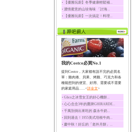
‧
【優雅玩廚】冬季健康輕鬆補...
榛果裡所含的營養素有
‧
濃情蜜意的山珍海味 「討海...
蛋白質、脂肪、醣類...
‧
【優雅玩廚】一次搞定！料理...
迷迭香
迷迭香 裡頭含有咖啡
酸、迷迭香酸、植物...
咖啡
咖啡中的咖啡因會刺激
中樞神經系統，特別...
椰子
我的Costco必買No.1
椰子含有糖類、脂肪、
蛋白質、維生素及多...
提到Costco，大家都有說不完的必買名
荔枝
單：雞肉捲、貝果、烤雞、巧克力和各
荔枝性質溫和所含的營
種能想到的便宜、好用、需要或不需要
養素有醣類、檸檬酸...
的家庭用品.......<
詳全文
>
五味子
‧
Glico之冰雪女王的好心機餅...
五味子性質溫熱所含營
‧
心心念念3年的鷹牌GHIRARDE...
養成分有揮發油、檸...
‧
千萬別倒出來吃的 森永牛奶...
草魚
‧
回到過去！1955美式培根牛肉...
草魚含有維生素A、維生
‧
慶中秋！好丘的「老外月餅」...
素C、及豐富的蛋白...