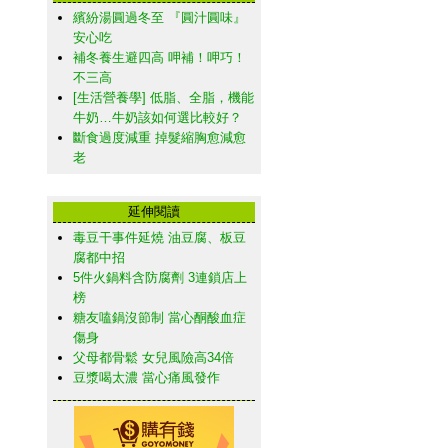
繽紛湯圓過冬至 『圓汁圓味』
安心吃
補冬養生避四高 呷補！呷巧！
不三高
[生活營養學] 低脂、全脂，機能
牛奶…牛奶該如何選比較好？
斷食過度減重 掉髮縮胸愈減愈
老
延伸閱讀
毒豆干事件延燒 油豆腐、板豆
腐都中招
5件火鍋料含防腐劑 3連鎖店上
榜
糖友嗑鍋沒節制 當心酮酸血症
傷身
父母都骨鬆 女兒風險高34倍
豆漿喝太濃 當心痛風發作