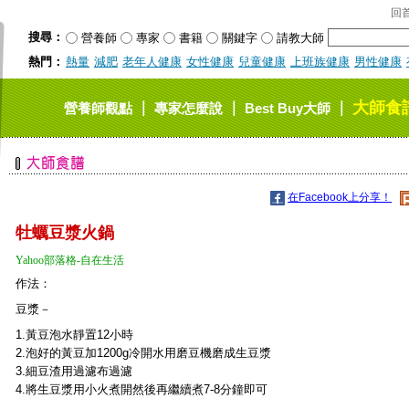
回
搜尋：
營養師
專家
書籍
關鍵字
請教大師
熱門：
熱量
減肥
老年人健康
女性健康
兒童健康
上班族健康
男性健康
大師食
｜
｜
｜
營養師觀點
專家怎麼說
Best Buy大師
在Facebook上分享！
牡蠣豆漿火鍋
Yahoo部落格-自在生活
作法：
豆漿－
1.黃豆泡水靜置12小時
2.泡好的黃豆加1200g冷開水用磨豆機磨成生豆漿
3.細豆渣用過濾布過濾
4.將生豆漿用小火煮開然後再繼續煮7-8分鐘即可