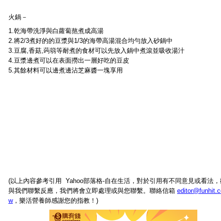
火鍋－
1.乾海帶洗淨與白蘿蔔熬煮成高湯
2.將2/3煮好的的豆漿與1/3的海帶高湯混合均勻放入砂鍋中
3.豆腐,香菇,蒟篛等耐煮的食材可以先放入鍋中煮滾並吸收湯汁
4.豆漿邊煮可以在表面撈出一層好吃的豆皮
5.其餘材料可以邊煮邊沾芝麻醬一塊享用
(以上內容參考引用 Yahoo部落格-自在生活，對於引用有不同意見或看法
與我們聯繫反應，我們將會立即處理或與您聯繫。聯絡信箱
editor@funhit.
w
，樂活營養師感謝您的指教！)