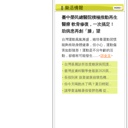
臺中榮民總醫院積極推動再生
醫療 軟骨修復，一次搞定！
助病患再創「膝」望
台灣運動風氣漸盛，雖培養運動習慣
能夠有助身體健康，但小心，運動傷
害如影隨形！運動是不分年齡的活
動，卻都有可能發生.......<
詳全文
>
‧
台灣基層診所首度糖尿病照護...
‧
臺灣皮膚科醫學會最新2020異...
‧
長假到來 孩童健康崩壞危機...
‧
你今天喝飽水了嗎？夏日輕鬆...
‧
讓學童遠離暑假發胖危機 從...