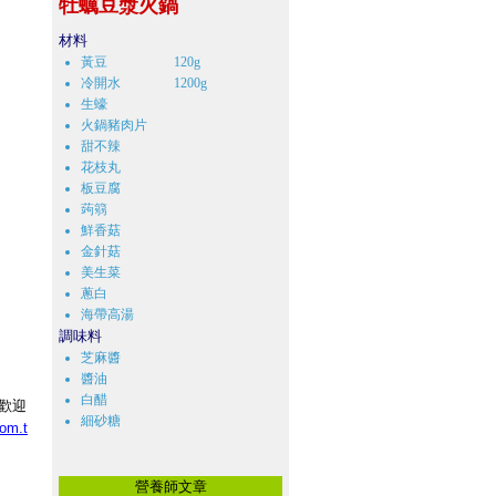
牡蠣豆漿火鍋
材料
黃豆 120g
冷開水 1200g
生蠔
火鍋豬肉片
甜不辣
花枝丸
板豆腐
蒟篛
鮮香菇
金針菇
美生菜
蔥白
海帶高湯
調味料
芝麻醬
醬油
白醋
，歡迎
細砂糖
com.t
營養師文章