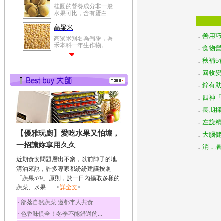
桂圓的營養成分非一般
水果可比，含有蛋白...
高粱米
．
善用巧
高粱米別名為蜀黍，為
禾本科一年生作物。...
．
食物
鯽魚
．
秋補5
鯽魚裡所含的營養成分
．
回收變
有蛋白質、脂肪、磷...
．
鋅有助
鮪魚
．
四神
鮪魚肚肉中的不飽和脂
肪酸內富含EPA和DH...
．
長期採
．
左旋
韭菜
【優雅玩廚】愛吃水果又怕壞，
．
大腦
韭菜所含的膳食纖維能
幫助消化與通便；揮...
一招讓妳享用久久
．
消．暑
冬瓜
近期食安問題層出不窮，以前陣子的地
冬瓜營養價值高，鈉含
溝油來說，許多專家都紛紛建議按照
量極低是水腫病人的...
「蔬果579」原則，於一日內攝取多樣的
蔬菜、水果.......<
豆豉
詳全文
>
豆豉裡頭含有營養的蛋
‧
部落自然蔬菜 邀都市人共食...
白質、脂肪、鈣、磷...
‧
色香味俱全！冬季不能錯過的...
榛果