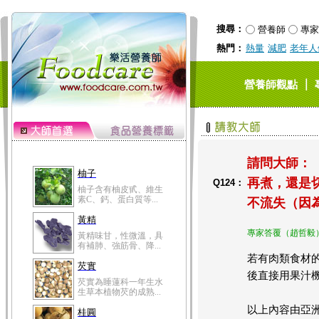
搜尋：
營養師
專家
熱門：
熱量
減肥
老年人
｜
營養師觀點
請問大師：
柚子
再煮，還是
Q124：
柚子含有柚皮甙、維生
素C、鈣、蛋白質等...
不流失（因
黃精
專家答覆（趙哲毅
黃精味甘，性微溫，具
有補肺、強筋骨、降...
若有肉類食材
芡實
後直接用果汁
芡實為睡蓮科一年生水
生草本植物芡的成熟...
以上內容由亞洲
桂圓