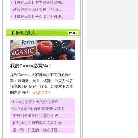
‧
【優雅玩廚】冬季健康輕鬆補...
榛果裡所含的營養素有
‧
濃情蜜意的山珍海味 「討海...
蛋白質、脂肪、醣類...
‧
【優雅玩廚】一次搞定！料理...
迷迭香
迷迭香 裡頭含有咖啡
酸、迷迭香酸、植物...
咖啡
咖啡中的咖啡因會刺激
中樞神經系統，特別...
椰子
我的Costco必買No.1
椰子含有糖類、脂肪、
蛋白質、維生素及多...
提到Costco，大家都有說不完的必買名
荔枝
單：雞肉捲、貝果、烤雞、巧克力和各
荔枝性質溫和所含的營
種能想到的便宜、好用、需要或不需要
養素有醣類、檸檬酸...
的家庭用品.......<
詳全文
>
五味子
‧
Glico之冰雪女王的好心機餅...
五味子性質溫熱所含營
‧
心心念念3年的鷹牌GHIRARDE...
養成分有揮發油、檸...
‧
千萬別倒出來吃的 森永牛奶...
草魚
‧
回到過去！1955美式培根牛肉...
草魚含有維生素A、維生
‧
慶中秋！好丘的「老外月餅」...
素C、及豐富的蛋白...