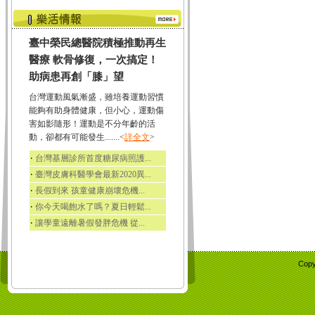
臺中榮民總醫院積極推動再生
醫療 軟骨修復，一次搞定！
助病患再創「膝」望
台灣運動風氣漸盛，雖培養運動習慣
能夠有助身體健康，但小心，運動傷
害如影隨形！運動是不分年齡的活
動，卻都有可能發生.......<
詳全文
>
‧
台灣基層診所首度糖尿病照護...
‧
臺灣皮膚科醫學會最新2020異...
‧
長假到來 孩童健康崩壞危機...
‧
你今天喝飽水了嗎？夏日輕鬆...
‧
讓學童遠離暑假發胖危機 從...
Copy