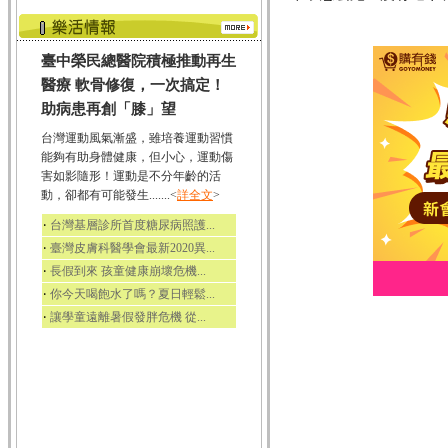
臺中榮民總醫院積極推動再生
醫療 軟骨修復，一次搞定！
助病患再創「膝」望
台灣運動風氣漸盛，雖培養運動習慣
能夠有助身體健康，但小心，運動傷
害如影隨形！運動是不分年齡的活
動，卻都有可能發生.......<
詳全文
>
‧
台灣基層診所首度糖尿病照護...
‧
臺灣皮膚科醫學會最新2020異...
‧
長假到來 孩童健康崩壞危機...
‧
你今天喝飽水了嗎？夏日輕鬆...
‧
讓學童遠離暑假發胖危機 從...