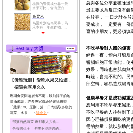
急與各位分享並破除迷
桂圓的營養成分非一般
水果可比，含有蛋白...
最主要以為反正沒有飢
高粱米
在於春， 一日之計在
高粱米別名為蜀黍，為
要成功，一定要有一份
禾本科一年生作物。...
育的小朋友，更必須慎
鯽魚
鯽魚裡所含的營養成分
有蛋白質、脂肪、磷...
不吃早餐對人體的傷害
經過一夜，體內肝醣及
鮪魚
鮪魚肚肉中的不飽和脂
響腦細胞正常功能，使
肪酸內富含EPA和DH...
效果，同時也會肌肉無
韭菜
時鐘，會走不動的。另
【優雅玩廚】愛吃水果又怕壞，
韭菜所含的膳食纖維能
部空轉，容易造成腸胃
幫助消化與通便；揮...
一招讓妳享用久久
冬瓜
近期食安問題層出不窮，以前陣子的地
健康早餐才是成功減重
冬瓜營養價值高，鈉含
溝油來說，許多專家都紛紛建議按照
量極低是水腫病人的...
想利用不吃早餐來減肥
「蔬果579」原則，於一日內攝取多樣的
不吃早餐的人往往到了
蔬菜、水果.......<
豆豉
詳全文
>
因心理補償反而吃的更
豆豉裡頭含有營養的蛋
‧
部落自然蔬菜 邀都市人共食...
白質、脂肪、鈣、磷...
需的熱量，就以脂肪的
‧
色香味俱全！冬季不能錯過的...
榛果