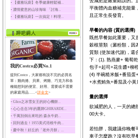
去減肥是嚴重錯誤的。
‧
【優雅玩廚】冬季健康輕鬆補...
榛果裡所含的營養素有
平衡體內血糖補充能量
‧
濃情蜜意的山珍海味 「討海...
蛋白質、脂肪、醣類...
且正常生長發育。
‧
【優雅玩廚】一次搞定！料理...
迷迭香
迷迭香 裡頭含有咖啡
早餐的內容 (質的選擇)
酸、迷迭香酸、植物...
既然早餐如此重要，又
咖啡
穀根莖類（澱粉類，因
咖啡中的咖啡因會刺激
中樞神經系統，特別...
質類 (使加速代謝)，
椰子
下：(1). 熟燕麥+ 葡
我的Costco必買No.1
椰子含有糖類、脂肪、
包子+起司+花生醬+柳橙
蛋白質、維生素及多...
(4) 半碗糙米飯+番茄蛋
提到Costco，大家都有說不完的必買名
荔枝
單：雞肉捲、貝果、烤雞、巧克力和各
+水煮鮪魚+番茄及小黃瓜
荔枝性質溫和所含的營
種能想到的便宜、好用、需要或不需要
養素有醣類、檸檬酸...
的家庭用品.......<
詳全文
>
量的選擇
五味子
‧
Glico之冰雪女王的好心機餅...
欲減肥的人，一天的總熱量
五味子性質溫熱所含營
‧
心心念念3年的鷹牌GHIRARDE...
養成分有揮發油、檸...
00大卡。
‧
千萬別倒出來吃的 森永牛奶...
草魚
‧
回到過去！1955美式培根牛肉...
草魚含有維生素A、維生
若怕胖，我建議你晚餐
‧
慶中秋！好丘的「老外月餅」...
素C、及豐富的蛋白...
車子怎麼跑？沒有吃早