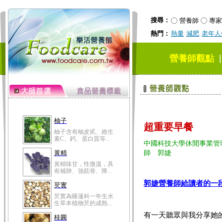
搜尋：
營養師
專家
熱門：
熱量
減肥
老年人
營養師觀點
柚子
超重要早餐
柚子含有柚皮甙、維生
素C、鈣、蛋白質等...
中國科技大學休閒事業管
黃精
師 郭婕
黃精味甘，性微溫，具
有補肺、強筋骨、降...
郭婕營養師給讀者的一
芡實
芡實為睡蓮科一年生水
生草本植物芡的成熟...
有一天聽眾與我分享她
桂圓