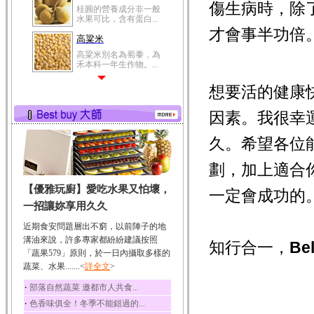
傷生病時，除
桂圓的營養成分非一般
水果可比，含有蛋白...
才會事半功倍
高粱米
高粱米別名為蜀黍，為
禾本科一年生作物。...
鯽魚
想要活的健康
鯽魚裡所含的營養成分
有蛋白質、脂肪、磷...
因素。我很幸
鮪魚
久。希望各位
鮪魚肚肉中的不飽和脂
肪酸內富含EPA和DH...
劃，加上適合
韭菜
【優雅玩廚】愛吃水果又怕壞，
韭菜所含的膳食纖維能
一定會成功的
幫助消化與通便；揮...
一招讓妳享用久久
冬瓜
近期食安問題層出不窮，以前陣子的地
冬瓜營養價值高，鈉含
溝油來說，許多專家都紛紛建議按照
知行合一，
Bel
量極低是水腫病人的...
「蔬果579」原則，於一日內攝取多樣的
蔬菜、水果.......<
豆豉
詳全文
>
豆豉裡頭含有營養的蛋
‧
部落自然蔬菜 邀都市人共食...
白質、脂肪、鈣、磷...
‧
色香味俱全！冬季不能錯過的...
榛果