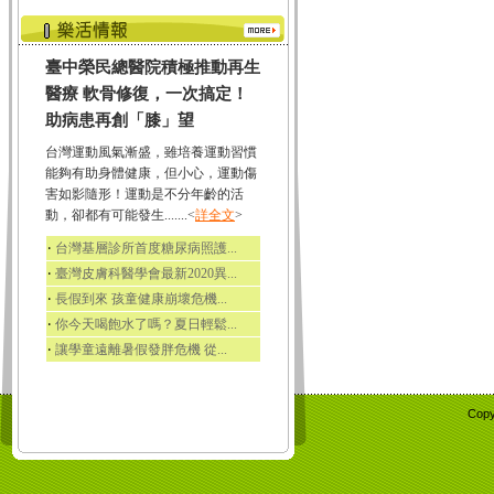
臺中榮民總醫院積極推動再生
醫療 軟骨修復，一次搞定！
助病患再創「膝」望
台灣運動風氣漸盛，雖培養運動習慣
能夠有助身體健康，但小心，運動傷
害如影隨形！運動是不分年齡的活
動，卻都有可能發生.......<
詳全文
>
‧
台灣基層診所首度糖尿病照護...
‧
臺灣皮膚科醫學會最新2020異...
‧
長假到來 孩童健康崩壞危機...
‧
你今天喝飽水了嗎？夏日輕鬆...
‧
讓學童遠離暑假發胖危機 從...
Copy