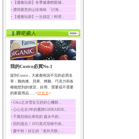
‧
【優雅玩廚】冬季健康輕鬆補...
榛果裡所含的營養素有
‧
濃情蜜意的山珍海味 「討海...
蛋白質、脂肪、醣類...
‧
【優雅玩廚】一次搞定！料理...
迷迭香
迷迭香 裡頭含有咖啡
酸、迷迭香酸、植物...
咖啡
咖啡中的咖啡因會刺激
中樞神經系統，特別...
椰子
我的Costco必買No.1
椰子含有糖類、脂肪、
蛋白質、維生素及多...
提到Costco，大家都有說不完的必買名
荔枝
單：雞肉捲、貝果、烤雞、巧克力和各
荔枝性質溫和所含的營
種能想到的便宜、好用、需要或不需要
養素有醣類、檸檬酸...
的家庭用品.......<
詳全文
>
五味子
‧
Glico之冰雪女王的好心機餅...
五味子性質溫熱所含營
‧
心心念念3年的鷹牌GHIRARDE...
養成分有揮發油、檸...
‧
千萬別倒出來吃的 森永牛奶...
草魚
‧
回到過去！1955美式培根牛肉...
草魚含有維生素A、維生
‧
慶中秋！好丘的「老外月餅」...
素C、及豐富的蛋白...