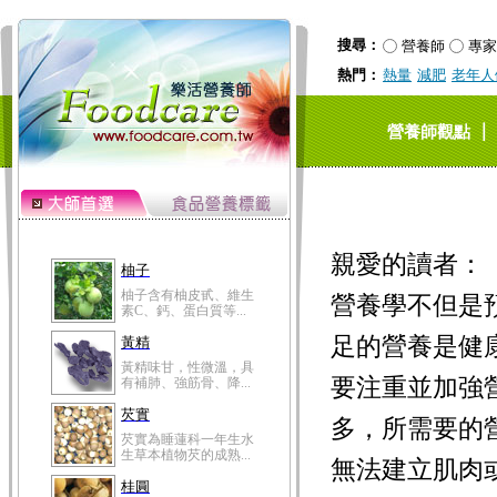
搜尋：
營養師
專家
熱門：
熱量
減肥
老年人
｜
營養師觀點
親愛的讀者：
柚子
柚子含有柚皮甙、維生
營養學不但是
素C、鈣、蛋白質等...
足的營養是健
黃精
黃精味甘，性微溫，具
要注重並加強
有補肺、強筋骨、降...
芡實
多，所需要的
芡實為睡蓮科一年生水
生草本植物芡的成熟...
無法建立肌肉
桂圓