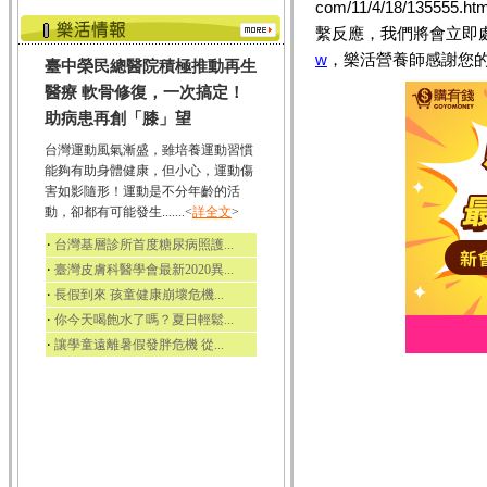
com/11/4/18/13
繫反應，我們將會立即
w
，樂活營養師感謝您的
臺中榮民總醫院積極推動再生
醫療 軟骨修復，一次搞定！
助病患再創「膝」望
台灣運動風氣漸盛，雖培養運動習慣
能夠有助身體健康，但小心，運動傷
害如影隨形！運動是不分年齡的活
動，卻都有可能發生.......<
詳全文
>
‧
台灣基層診所首度糖尿病照護...
‧
臺灣皮膚科醫學會最新2020異...
‧
長假到來 孩童健康崩壞危機...
‧
你今天喝飽水了嗎？夏日輕鬆...
‧
讓學童遠離暑假發胖危機 從...