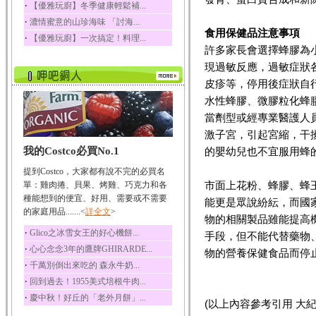
‧
【優雅玩廚】冬季健康輕鬆補...
榛果裡所含的營養素有
‧
濃情蜜意的山珍海味 「討海...
蛋白質、脂肪、醣類...
食用保健品注意事項
‧
【優雅玩廚】一次搞定！料理...
迷迭香
許多家長會選擇蜂膠為
迷迭香 裡頭含有咖啡
現過敏反應，過敏症狀
酸、迷迭香酸、植物...
皮疹等，停用後症狀自
咖啡
水性蜂膠、微膠粒化蜂
咖啡中的咖啡因會刺激
中樞神經系統，特別...
當劑型或經專業醫護人
激子宮，引起宮縮，干
椰子
我的Costco必買No.1
的嬰幼兒也不宜服用蜂
椰子含有糖類、脂肪、
蛋白質、維生素及多...
提到Costco，大家都有說不完的必買名
荔枝
市面上花粉、蜂膠、蜂
單：雞肉捲、貝果、烤雞、巧克力和各
荔枝性質溫和所含的營
種能想到的便宜、好用、需要或不需要
能更是眾說紛紜，而國
養素有醣類、檸檬酸...
的家庭用品.......<
詳全文
>
物的相關製品雖能提高
五味子
‧
Glico之冰雪女王的好心機餅...
手段，但不能代替藥物
五味子性質溫熱所含營
‧
心心念念3年的鷹牌GHIRARDE...
物的營養保健食品而停
養成分有揮發油、檸...
‧
千萬別倒出來吃的 森永牛奶...
草魚
‧
回到過去！1955美式培根牛肉...
草魚含有維生素A、維生
‧
慶中秋！好丘的「老外月餅」...
素C、及豐富的蛋白...
(以上內容參考引用 大紀元／張