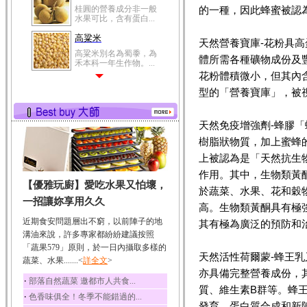
桂圓的營養成分非一般
的一種，因此蜂蜜被認
水果可比，含有蛋白...
高粱米
天然營養寶庫-花粉具
高粱米別名為蜀黍，為
體所需各種礦物成份及
禾本科一年生作物。...
花粉體積微小，但其內
鯽魚
型的「營養寶庫」，被
鯽魚裡所含的營養成分
有蛋白質、脂肪、磷...
天然免疫增強劑-蜂膠
鮪魚
樹脂狀物質，加上蜜蜂
鮪魚肚肉中的不飽和脂
肪酸內富含EPA和DH...
上被認為是「天然抗生
韭菜
作用。其中，生物類黃
【優雅玩廚】愛吃水果又怕壞，
韭菜所含的膳食纖維能
於蔬菜、水果、花和穀
幫助消化與通便；揮...
一招讓妳享用久久
高。生物類黃酮具有極
冬瓜
近期食安問題層出不窮，以前陣子的地
其有極為廣泛的預防和
冬瓜營養價值高，鈉含
溝油來說，許多專家都紛紛建議按照
量極低是水腫病人的...
「蔬果579」原則，於一日內攝取多樣的
天然活性荷爾蒙-蜂王
蔬菜、水果.......<
豆豉
詳全文
>
亦具備完整營養成份，其
豆豉裡頭含有營養的蛋
‧
部落自然蔬菜 邀都市人共食...
白質、脂肪、鈣、磷...
質、維生素B群等。蜂
‧
色香味俱全！冬季不能錯過的...
榛果
發育、蛋白質合成和新