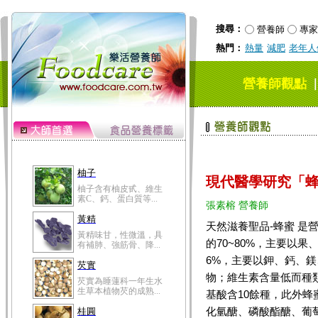
搜尋：
營養師
專家
熱門：
熱量
減肥
老年人
營養師觀點
柚子
現代醫學研究「
柚子含有柚皮甙、維生
素C、鈣、蛋白質等...
張素榕 營養師
黃精
天然滋養聖品-蜂蜜 是
黃精味甘，性微溫，具
的70~80%，主要以果
有補肺、強筋骨、降...
6%，主要以鉀、鈣、
芡實
物；維生素含量低而種類
芡實為睡蓮科一年生水
生草本植物芡的成熟...
基酸含10餘種，此外
化氫醣、磷酸酯醣、葡
桂圓