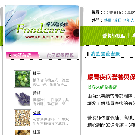
搜尋：
營養師
專家
熱門：
熱量
減肥
老年人
｜
營養師觀點
柚子
腸胃疾病營養與
柚子含有柚皮甙、維生
素C、鈣、蛋白質等...
博客來網路書店
黃精
由台北榮總營養部團隊
黃精味甘，性微溫，具
讓您了解腸胃疾病的有
有補肺、強筋骨、降...
芡實
營養師依據低油、高纖
芡實為睡蓮科一年生水
生草本植物芡的成熟...
精心調配30道食譜＋3
桂圓