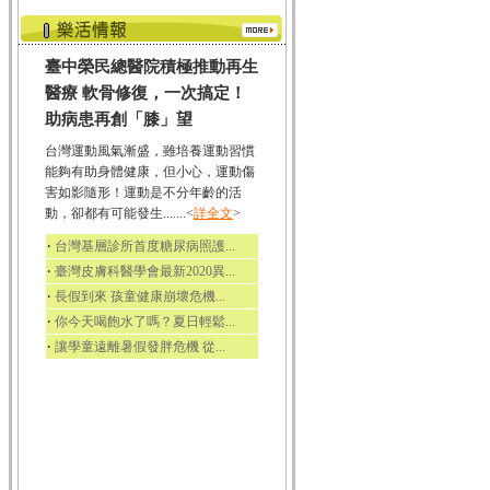
臺中榮民總醫院積極推動再生
醫療 軟骨修復，一次搞定！
助病患再創「膝」望
台灣運動風氣漸盛，雖培養運動習慣
能夠有助身體健康，但小心，運動傷
害如影隨形！運動是不分年齡的活
動，卻都有可能發生.......<
詳全文
>
‧
台灣基層診所首度糖尿病照護...
‧
臺灣皮膚科醫學會最新2020異...
‧
長假到來 孩童健康崩壞危機...
‧
你今天喝飽水了嗎？夏日輕鬆...
‧
讓學童遠離暑假發胖危機 從...