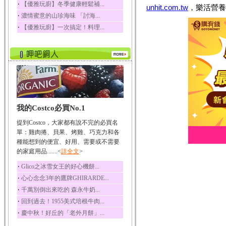
‧
【優雅玩廚】冬季健康輕鬆補...
unhit.com.tw
，樂活營養
榛果裡所含的營養素有
‧
濃情蜜意的山珍海味 「討海...
蛋白質、脂肪、醣類...
‧
【優雅玩廚】一次搞定！料理...
迷迭香
迷迭香 裡頭含有咖啡
酸、迷迭香酸、植物...
咖啡
咖啡中的咖啡因會刺激
中樞神經系統，特別...
椰子
我的Costco必買No.1
椰子含有糖類、脂肪、
蛋白質、維生素及多...
提到Costco，大家都有說不完的必買名
荔枝
單：雞肉捲、貝果、烤雞、巧克力和各
荔枝性質溫和所含的營
種能想到的便宜、好用、需要或不需要
養素有醣類、檸檬酸...
的家庭用品.......<
詳全文
>
五味子
‧
Glico之冰雪女王的好心機餅...
五味子性質溫熱所含營
‧
心心念念3年的鷹牌GHIRARDE...
養成分有揮發油、檸...
‧
千萬別倒出來吃的 森永牛奶...
草魚
‧
回到過去！1955美式培根牛肉...
草魚含有維生素A、維生
‧
慶中秋！好丘的「老外月餅」...
素C、及豐富的蛋白...