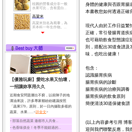
桂圓的營養成分非一般
身體的健康與否跟胃腸
水果可比，含有蛋白...
本書教您如何透過正確
高粱米
高粱米別名為蜀黍，為
現代人由於工作日益繁
禾本科一年生作物。...
正確，常引發腸胃道疾
鯽魚
也可藉助飲食型態讓症
鯽魚裡所含的營養成分
有蛋白質、脂肪、磷...
則，搭配出30道食譜及
味，也吃出健康！
鮪魚
鮪魚肚肉中的不飽和脂
肪酸內富含EPA和DH...
包含：
韭菜
認識腸胃疾病
【優雅玩廚】愛吃水果又怕壞，
韭菜所含的膳食纖維能
腸胃疾病的診斷
幫助消化與通便；揮...
一招讓妳享用久久
腸胃疾病的治療與調養
冬瓜
近期食安問題層出不窮，以前陣子的地
腸胃疾病的飲食原則
冬瓜營養價值高，鈉含
溝油來說，許多專家都紛紛建議按照
簡便清淡30道保健食譜
量極低是水腫病人的...
「蔬果579」原則，於一日內攝取多樣的
蔬菜、水果.......<
豆豉
詳全文
>
豆豉裡頭含有營養的蛋
‧
部落自然蔬菜 邀都市人共食...
(以上內容參考引用 博
白質、脂肪、鈣、磷...
‧
色香味俱全！冬季不能錯過的...
迎與我們聯繫反應，我
榛果