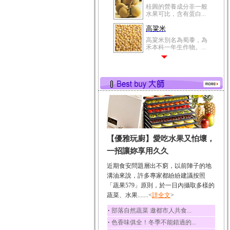
桂圓的營養成分非一般
水果可比，含有蛋白...
高粱米
高粱米別名為蜀黍，為
禾本科一年生作物。...
鯽魚
鯽魚裡所含的營養成分
有蛋白質、脂肪、磷...
鮪魚
鮪魚肚肉中的不飽和脂
肪酸內富含EPA和DH...
韭菜
【優雅玩廚】愛吃水果又怕壞，
韭菜所含的膳食纖維能
幫助消化與通便；揮...
一招讓妳享用久久
冬瓜
近期食安問題層出不窮，以前陣子的地
冬瓜營養價值高，鈉含
溝油來說，許多專家都紛紛建議按照
量極低是水腫病人的...
「蔬果579」原則，於一日內攝取多樣的
豆豉
蔬菜、水果.......<
詳全文
>
豆豉裡頭含有營養的蛋
‧
部落自然蔬菜 邀都市人共食...
白質、脂肪、鈣、磷...
‧
色香味俱全！冬季不能錯過的...
榛果