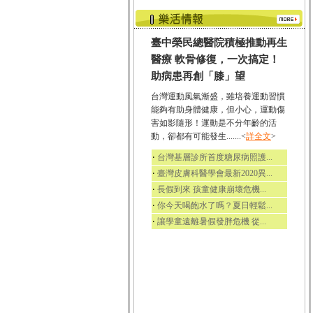
臺中榮民總醫院積極推動再生
醫療 軟骨修復，一次搞定！
助病患再創「膝」望
台灣運動風氣漸盛，雖培養運動習慣
能夠有助身體健康，但小心，運動傷
害如影隨形！運動是不分年齡的活
動，卻都有可能發生.......<
詳全文
>
‧
台灣基層診所首度糖尿病照護...
‧
臺灣皮膚科醫學會最新2020異...
‧
長假到來 孩童健康崩壞危機...
‧
你今天喝飽水了嗎？夏日輕鬆...
‧
讓學童遠離暑假發胖危機 從...