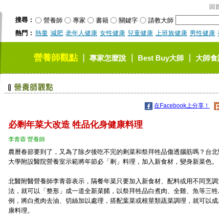
回
搜尋：
營養師
專家
書籍
關鍵字
請教大師
熱門：
熱量
減肥
老年人健康
女性健康
兒童健康
上班族健康
男性健康
營養師觀點
｜
｜
｜
專家怎麼說
Best Buy大師
大師食
在Facebook上分享！
必剩年菜大改造 牲品化身健康料理
李青蓉 營養師
農曆春節要到了，又為了除夕後吃不完的剩菜和祭拜牲品傷透腦筋嗎？台北
大學附設醫院營養室示範將年節必「剩」料理，加入新食材，變身新菜色。
北醫附醫營養師李青蓉表示，隔餐年菜只要加入新食材、配料或用不同烹調
法，就可以「整形」成一道全新菜餚，以祭拜牲品白煮肉、全雞、魚等三牲
例，將白煮肉去油、切絲加以處理，搭配葉菜或根莖類蔬菜調理，就可以成
康料理。