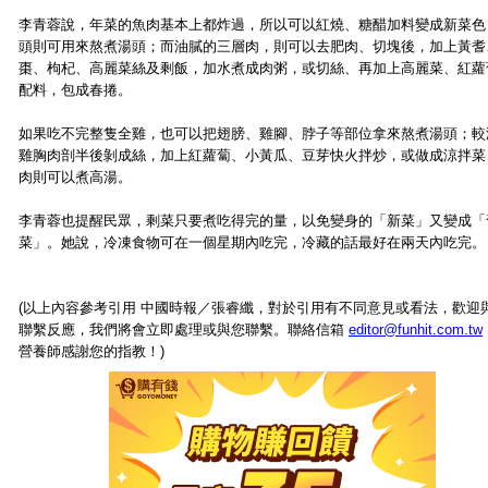
李青蓉說，年菜的魚肉基本上都炸過，所以可以紅燒、糖醋加料變成新菜色
頭則可用來熬煮湯頭；而油膩的三層肉，則可以去肥肉、切塊後，加上黃耆
棗、枸杞、高麗菜絲及剩飯，加水煮成肉粥，或切絲、再加上高麗菜、紅蘿
配料，包成春捲。
如果吃不完整隻全雞，也可以把翅膀、雞腳、脖子等部位拿來熬煮湯頭；較
雞胸肉剖半後剝成絲，加上紅蘿蔔、小黃瓜、豆芽快火拌炒，或做成涼拌菜
肉則可以煮高湯。
李青蓉也提醒民眾，剩菜只要煮吃得完的量，以免變身的「新菜」又變成「
菜」。她說，冷凍食物可在一個星期內吃完，冷藏的話最好在兩天內吃完。
(以上內容參考引用 中國時報／張睿纖，對於引用有不同意見或看法，歡迎
聯繫反應，我們將會立即處理或與您聯繫。聯絡信箱
editor@funhit.com.tw
營養師感謝您的指教！)