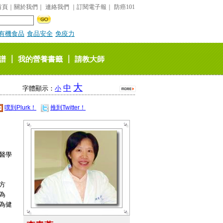
首頁
｜
關於我們
｜
連絡我們
｜
訂閱電子報
｜
防癌101
有機食品
食品安全
免疫力
｜
｜
譜
我的營養書籤
請教大師
大
中
字體顯示：
小
噗到Plurk！
推到Twitter！
醫學
方
為
為健