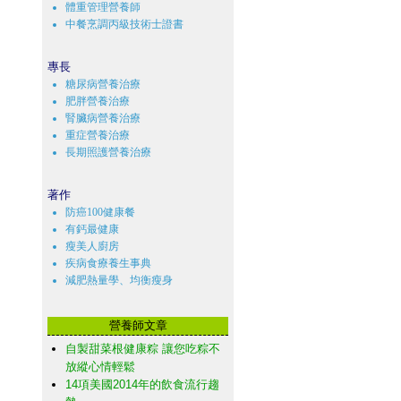
體重管理營養師
中餐烹調丙級技術士證書
專長
糖尿病營養治療
肥胖營養治療
腎臟病營養治療
重症營養治療
長期照護營養治療
著作
防癌100健康餐
有鈣最健康
瘦美人廚房
疾病食療養生事典
減肥熱量學、均衡瘦身
營養師文章
自製甜菜根健康粽 讓您吃粽不
放縱心情輕鬆
14項美國2014年的飲食流行趨