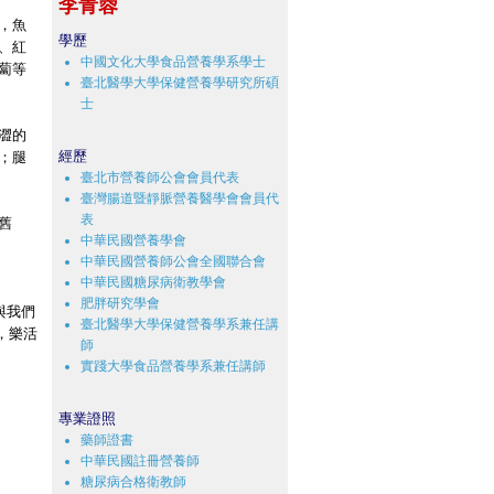
李青蓉
，魚
學歷
、紅
中國文化大學食品營養學系學士
蔔等
臺北醫學大學保健營養學研究所碩
士
澀的
經歷
；腿
臺北市營養師公會會員代表
臺灣腸道暨靜脈營養醫學會會員代
表
舊
中華民國營養學會
中華民國營養師公會全國聯合會
中華民國糖尿病衛教學會
肥胖研究學會
與我們
臺北醫學大學保健營養學系兼任講
，樂活
師
實踐大學食品營養學系兼任講師
專業證照
藥師證書
中華民國註冊營養師
糖尿病合格衛教師