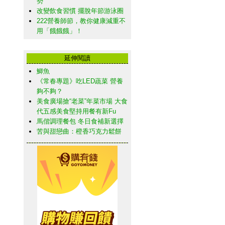
勢
改變飲食習慣 擺脫年節游泳圈
222營養師節，教你健康減重不
用「餓餓餓」！
延伸閱讀
鯽魚
《常春專題》吃LED蔬菜 營養
夠不夠？
美食廣場搶“老菜”年菜市場 大食
代五感美食堅持用餐有新Fu
馬偕調理餐包 冬日食補新選擇
苦與甜戀曲：橙香巧克力鬆餅