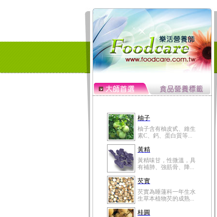
柚子
柚子含有柚皮甙、維生
素C、鈣、蛋白質等...
黃精
黃精味甘，性微溫，具
有補肺、強筋骨、降...
芡實
芡實為睡蓮科一年生水
生草本植物芡的成熟...
桂圓