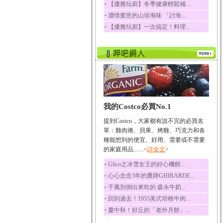
‧
【優雅玩廚】冬季健康輕鬆補...
榛果裡所含的營養素有
‧
濃情蜜意的山珍海味 「討海...
蛋白質、脂肪、醣類...
‧
【優雅玩廚】一次搞定！料理...
迷迭香
迷迭香 裡頭含有咖啡
酸、迷迭香酸、植物...
咖啡
咖啡中的咖啡因會刺激
中樞神經系統，特別...
椰子
我的Costco必買No.1
椰子含有糖類、脂肪、
蛋白質、維生素及多...
提到Costco，大家都有說不完的必買名
荔枝
單：雞肉捲、貝果、烤雞、巧克力和各
荔枝性質溫和所含的營
種能想到的便宜、好用、需要或不需要
養素有醣類、檸檬酸...
的家庭用品.......<
詳全文
>
五味子
‧
Glico之冰雪女王的好心機餅...
五味子性質溫熱所含營
‧
心心念念3年的鷹牌GHIRARDE...
養成分有揮發油、檸...
‧
千萬別倒出來吃的 森永牛奶...
草魚
‧
回到過去！1955美式培根牛肉...
草魚含有維生素A、維生
‧
慶中秋！好丘的「老外月餅」...
素C、及豐富的蛋白...