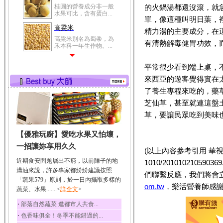
桂圓的營養成分非一般
的火鍋湯都還沒滾，就
水果可比，含有蛋白...
單，像這種叫明日葉，
高粱米
精力湯的主要成分，在
高粱米別名為蜀黍，為
有清熱解毒健胃功效，
禾本科一年生作物。...
鯽魚
平常很少看到端上桌，
鯽魚裡所含的營養成分
有蛋白質、脂肪、磷...
來西亞的遊客覺得實在
了養生專程來吃的，藥
鮪魚
芝仙草，甚至就連這盤
鮪魚肚肉中的不飽和脂
肪酸內富含EPA和DH...
草，要讓民眾吃到美味
韭菜
【優雅玩廚】愛吃水果又怕壞，
韭菜所含的膳食纖維能
幫助消化與通便；揮...
一招讓妳享用久久
(以上內容參考引用 華視新聞／陳君
冬瓜
近期食安問題層出不窮，以前陣子的地
1010/201010210
冬瓜營養價值高，鈉含
溝油來說，許多專家都紛紛建議按照
們聯繫反應，我們將會
量極低是水腫病人的...
「蔬果579」原則，於一日內攝取多樣的
om.tw
，樂活營養師感謝
蔬菜、水果.......<
豆豉
詳全文
>
豆豉裡頭含有營養的蛋
‧
部落自然蔬菜 邀都市人共食...
白質、脂肪、鈣、磷...
‧
色香味俱全！冬季不能錯過的...
榛果