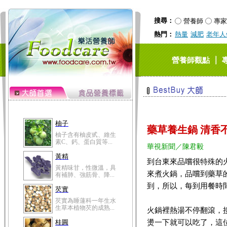
搜尋：
營養師
專家
熱門：
熱量
減肥
老年人
｜
營養師觀點
柚子
藥草養生鍋 清香
柚子含有柚皮甙、維生
素C、鈣、蛋白質等...
華視新聞／陳君毅
黃精
到台東來品嚐很特殊的
黃精味甘，性微溫，具
來煮火鍋，品嚐到藥草
有補肺、強筋骨、降...
到，所以，每到用餐時
芡實
芡實為睡蓮科一年生水
生草本植物芡的成熟...
火鍋裡熱湯不停翻滾，
燙一下就可以吃了，這
桂圓