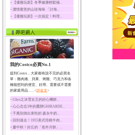
‧
【優雅玩廚】冬季健康輕鬆補...
榛果裡所含的營養素有
‧
濃情蜜意的山珍海味 「討海...
蛋白質、脂肪、醣類...
‧
【優雅玩廚】一次搞定！料理...
迷迭香
迷迭香 裡頭含有咖啡
酸、迷迭香酸、植物...
咖啡
咖啡中的咖啡因會刺激
中樞神經系統，特別...
椰子
我的Costco必買No.1
椰子含有糖類、脂肪、
蛋白質、維生素及多...
提到Costco，大家都有說不完的必買名
荔枝
單：雞肉捲、貝果、烤雞、巧克力和各
荔枝性質溫和所含的營
種能想到的便宜、好用、需要或不需要
養素有醣類、檸檬酸...
的家庭用品.......<
詳全文
>
五味子
‧
Glico之冰雪女王的好心機餅...
五味子性質溫熱所含營
‧
心心念念3年的鷹牌GHIRARDE...
養成分有揮發油、檸...
‧
千萬別倒出來吃的 森永牛奶...
草魚
‧
回到過去！1955美式培根牛肉...
草魚含有維生素A、維生
‧
慶中秋！好丘的「老外月餅」...
素C、及豐富的蛋白...