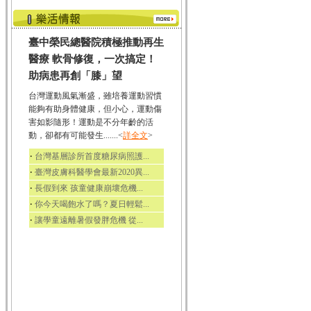
臺中榮民總醫院積極推動再生
醫療 軟骨修復，一次搞定！
助病患再創「膝」望
台灣運動風氣漸盛，雖培養運動習慣
能夠有助身體健康，但小心，運動傷
害如影隨形！運動是不分年齡的活
動，卻都有可能發生.......<
詳全文
>
‧
台灣基層診所首度糖尿病照護...
‧
臺灣皮膚科醫學會最新2020異...
‧
長假到來 孩童健康崩壞危機...
‧
你今天喝飽水了嗎？夏日輕鬆...
‧
讓學童遠離暑假發胖危機 從...