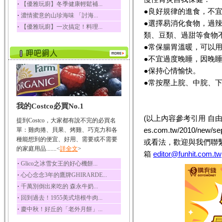
‧
【優雅玩廚】冬季健康輕鬆補...
榛果裡所含的營養素有
●良好規律的進食，不
‧
濃情蜜意的山珍海味 「討海...
蛋白質、脂肪、醣類...
●選擇易消化食物，過
‧
【優雅玩廚】一次搞定！料理...
迷迭香
類、豆類、過甜等食物
迷迭香 裡頭含有咖啡
●常保腸胃溫暖，可以
酸、迷迭香酸、植物...
●不宜過度晚睡，因晚
咖啡
●保持心情愉快。
咖啡中的咖啡因會刺激
中樞神經系統，特別...
●常按壓上脘、中脘、
椰子
我的Costco必買No.1
椰子含有糖類、脂肪、
蛋白質、維生素及多...
(以上內容參考引用 自由時報／
提到Costco，大家都有說不完的必買名
荔枝
es.com.tw/2010/new
單：雞肉捲、貝果、烤雞、巧克力和各
荔枝性質溫和所含的營
種能想到的便宜、好用、需要或不需要
或看法，歡迎與我們聯
養素有醣類、檸檬酸...
的家庭用品.......<
詳全文
>
箱
editor@funhit.com.tw
五味子
‧
Glico之冰雪女王的好心機餅...
五味子性質溫熱所含營
‧
心心念念3年的鷹牌GHIRARDE...
養成分有揮發油、檸...
‧
千萬別倒出來吃的 森永牛奶...
草魚
‧
回到過去！1955美式培根牛肉...
草魚含有維生素A、維生
‧
慶中秋！好丘的「老外月餅」...
素C、及豐富的蛋白...