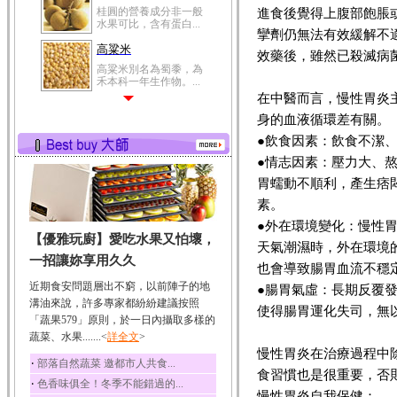
桂圓的營養成分非一般
進食後覺得上腹部飽脹
水果可比，含有蛋白...
攣劑仍無法有效緩解不
高粱米
效藥後，雖然已殺滅病
高粱米別名為蜀黍，為
禾本科一年生作物。...
在中醫而言，慢性胃炎
鯽魚
身的血液循環差有關。
鯽魚裡所含的營養成分
有蛋白質、脂肪、磷...
●飲食因素：飲食不潔
●情志因素：壓力大、
鮪魚
胃蠕動不順利，產生痞
鮪魚肚肉中的不飽和脂
肪酸內富含EPA和DH...
素。
韭菜
●外在環境變化：慢性
【優雅玩廚】愛吃水果又怕壞，
韭菜所含的膳食纖維能
天氣潮濕時，外在環境
幫助消化與通便；揮...
一招讓妳享用久久
也會導致腸胃血流不穩
冬瓜
近期食安問題層出不窮，以前陣子的地
●腸胃氣虛：長期反覆
冬瓜營養價值高，鈉含
溝油來說，許多專家都紛紛建議按照
使得腸胃運化失司，無
量極低是水腫病人的...
「蔬果579」原則，於一日內攝取多樣的
蔬菜、水果.......<
豆豉
詳全文
>
慢性胃炎在治療過程中
豆豉裡頭含有營養的蛋
‧
部落自然蔬菜 邀都市人共食...
白質、脂肪、鈣、磷...
食習慣也是很重要，否
‧
色香味俱全！冬季不能錯過的...
榛果
慢性胃炎自我保健：