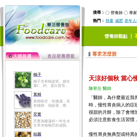
搜尋：
營養師
專家
熱門：
熱量
減肥
老年人
｜
營養師觀點
柚子
天涼好個秋 當心
柚子含有柚皮甙、維生
素C、鈣、蛋白質等...
陳宥任 醫師
黃精
「醫師，為什麼最近我
黃精味甘，性微溫，具
時，慢性胃炎病人的症
有補肺、強筋骨、降...
很甜的月餅，除了會增
芡實
必須注意飲食生活習慣
芡實為睡蓮科一年生水
生草本植物芡的成熟...
慢性胃炎無典型或特異
桂圓