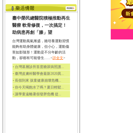
臺中榮民總醫院積極推動再生
醫療 軟骨修復，一次搞定！
助病患再創「膝」望
台灣運動風氣漸盛，雖培養運動習慣
能夠有助身體健康，但小心，運動傷
害如影隨形！運動是不分年齡的活
動，卻都有可能發生.......<
詳全文
>
‧
台灣基層診所首度糖尿病照護...
‧
臺灣皮膚科醫學會最新2020異...
‧
長假到來 孩童健康崩壞危機...
‧
你今天喝飽水了嗎？夏日輕鬆...
‧
讓學童遠離暑假發胖危機 從...