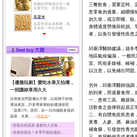
桂圓的營養成分非一般
三餐飲食，需要定時、
水果可比，含有蛋白...
意零食勿過量。細嚼慢
高粱米
勿久坐，或立即睡、臥
高粱米別名為蜀黍，為
身體過度勞倦與耗損。
禾本科一年生作物。...
者，以免引發慢性疾患
鯽魚
鯽魚裡所含的營養成分
有蛋白質、脂肪、磷...
邱垂澤醫師建議，就冬
地區氣候偏濕， 一般
鮪魚
宜。民俗多燥補、峻補
鮪魚肚肉中的不飽和脂
肪酸內富含EPA和DH...
以注意，以免補出問題
韭菜
【優雅玩廚】愛吃水果又怕壞，
韭菜所含的膳食纖維能
另外，邱垂澤醫師強調
幫助消化與通便；揮...
一招讓妳享用久久
的到來，而過量食用，
冬瓜
近期食安問題層出不窮，以前陣子的地
一、患有三高、糖尿病
冬瓜營養價值高，鈉含
溝油來說，許多專家都紛紛建議按照
活飲食之規律與起居正
量極低是水腫病人的...
「蔬果579」原則，於一日內攝取多樣的
二、有自體免疫疾患者
蔬菜、水果.......<
豆豉
詳全文
>
黃耆、人參、酒、麻油煎薑
豆豉裡頭含有營養的蛋
‧
部落自然蔬菜 邀都市人共食...
白質、脂肪、鈣、磷...
補食膳，引發急性青光
‧
色香味俱全！冬季不能錯過的...
榛果
三、有尿酸偏高或者痛