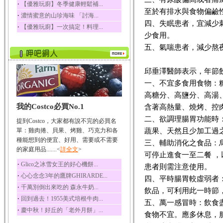
‧
【優雅玩廚】冬季健康輕鬆補...
榛果裡所含的營養素有
至於有排水與食物偏鹼
‧
濃情蜜意的山珍海味 「討海...
蛋白質、脂肪、醣類...
四、失眠患者，宜減少
‧
【優雅玩廚】一次搞定！料理...
迷迭香
少食用。
迷迭香 裡頭含有咖啡
五、氣喘患者，減少熬
酸、迷迭香酸、植物...
咖啡
邱垂澤醫師表示，年節
咖啡中的咖啡因會刺激
中樞神經系統，特別...
一、不宜多食用食物：
高糖分、高鹽分、高湯
椰子
我的Costco必買No.1
含著高熱量、燒烤、控
椰子含有糖類、脂肪、
蛋白質、維生素及多...
二、欲調理腸胃功能時
提到Costco，大家都有說不完的必買名
荔枝
蔬果、天然且少加工過
單：雞肉捲、貝果、烤雞、巧克力和各
荔枝性質溫和所含的營
種能想到的便宜、好用、需要或不需要
三、輔助消化之食品：
養素有醣類、檸檬酸...
的家庭用品.......<
詳全文
>
可停止進食一至二餐 
五味子
‧
Glico之冰雪女王的好心機餅...
患者則需注意使用。
五味子性質溫熱所含營
‧
心心念念3年的鷹牌GHIRARDE...
四、平時腸胃較虛弱者
養成分有揮發油、檸...
‧
千萬別倒出來吃的 森永牛奶...
飲品，可利用此一時節
草魚
‧
回到過去！1955美式培根牛肉...
五、萬一感冒時：飲食
草魚含有維生素A、維生
‧
慶中秋！好丘的「老外月餅」...
素C、及豐富的蛋白...
食物不宜。應多休息，