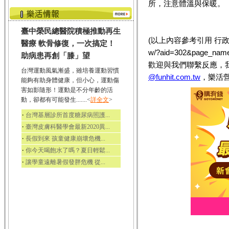
所，注意體溫與保暖。
臺中榮民總醫院積極推動再生
(以上內容參考引用 行政院衛生署
醫療 軟骨修復，一次搞定！
w/?aid=302&page_
助病患再創「膝」望
歡迎與我們聯繫反應，
台灣運動風氣漸盛，雖培養運動習慣
@funhit.com.tw
，樂活
能夠有助身體健康，但小心，運動傷
害如影隨形！運動是不分年齡的活
動，卻都有可能發生.......<
詳全文
>
‧
台灣基層診所首度糖尿病照護...
‧
臺灣皮膚科醫學會最新2020異...
‧
長假到來 孩童健康崩壞危機...
‧
你今天喝飽水了嗎？夏日輕鬆...
‧
讓學童遠離暑假發胖危機 從...