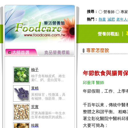
搜尋：
營養師
專家
熱門：
熱量
減肥
老年人
｜
營養師觀點
柚子
年節飲食與腸胃
柚子含有柚皮甙、維生
素C、鈣、蛋白質等...
邱垂澤 醫師
黃精
年節假期，工作、上學
黃精味甘，性微溫，具
有補肺、強筋骨、降...
千百年以來，傳統中醫
芡實
整體之和諧平衡。 粗
芡實為睡蓮科一年生水
生草本植物芡的成熟...
署立彰化醫院中醫科邱
大要可簡為：
桂圓