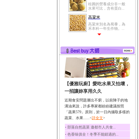
桂圓的營養成分非一般
水果可比，含有蛋白...
高粱米
高粱米別名為蜀黍，為
禾本科一年生作物。...
鯽魚
鯽魚裡所含的營養成分
有蛋白質、脂肪、磷...
鮪魚
鮪魚肚肉中的不飽和脂
肪酸內富含EPA和DH...
韭菜
【優雅玩廚】愛吃水果又怕壞，
韭菜所含的膳食纖維能
幫助消化與通便；揮...
一招讓妳享用久久
冬瓜
近期食安問題層出不窮，以前陣子的地
冬瓜營養價值高，鈉含
溝油來說，許多專家都紛紛建議按照
量極低是水腫病人的...
「蔬果579」原則，於一日內攝取多樣的
蔬菜、水果.......<
豆豉
詳全文
>
豆豉裡頭含有營養的蛋
‧
部落自然蔬菜 邀都市人共食...
白質、脂肪、鈣、磷...
‧
色香味俱全！冬季不能錯過的...
榛果