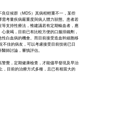
良症候群（MDS）其病程輕重不一，某些
擇需考量疾病嚴重度與病人體力狀態。患者若
症等支持性療法，惟建議若有定期輸血者，應
、心衰竭，目前已有比較方便的口服排鐵劑，
急性白血病的機會。而目前接受造血幹細胞移
況不佳的病友，可以考慮接受目前技術已日
科醫師討論，審慎評估。
高警覺，定期健康檢查，才能儘早發現及早治
上，目前的治療方式多種，且已有相當大的