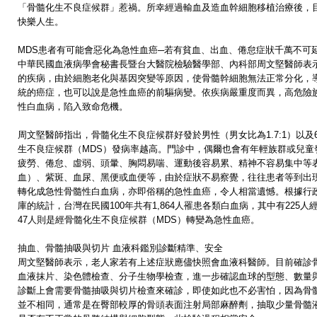
「骨髓化生不良症候群」惹禍。所幸經過輸血及造血幹細胞移植治療後，
快樂人生。
MDS患者有可能會惡化為急性血癌─若有貧血、出血、倦怠症狀千萬不可
中華民國血液病學會秘書長暨台大醫院檢驗醫學部、內科部周文堅醫師表
的疾病，由於細胞老化與基因突變等原因，使骨髓幹細胞無法正常分化，
統的癌症，也可以說是急性血癌的前驅病變。依疾病嚴重度而異，高危險
性白血病，陷入致命危機。
周文堅醫師指出，骨髓化生不良症候群好發於男性（男女比為1.7:1）以
生不良症候群（MDS）發病率越高。門診中，偶爾也會有年輕族群或兒童
疲勞、倦怠、虛弱、頭暈、胸悶易喘、運動後容易累、精神不容易集中等
血）、紫斑、血尿、黑便或血便等，由於症狀不易察覺，往往患者等到出
轉化成急性骨髓性白血病，亦即俗稱的急性血癌，令人相當遺憾。根據行
庫的統計，台灣在民國100年共有1,864人罹患各類白血病，其中有225
47人則是經骨髓化生不良症候群（MDS）轉變為急性血癌。
抽血、骨髓抽吸與切片 血液科鑑別診斷精準、安全
周文堅醫師表示，老人家若有上述症狀應儘快照會血液科醫師。目前確診骨
血液抹片、染色體檢查、分子生物學檢查，進一步確認血球的型態、數量
診斷上會需要骨髓抽吸與切片檢查來確診，即使如此也不必害怕，因為骨
並不相同，通常是在臀部較厚的骨頭表面注射局部麻醉劑，抽取少量骨髓