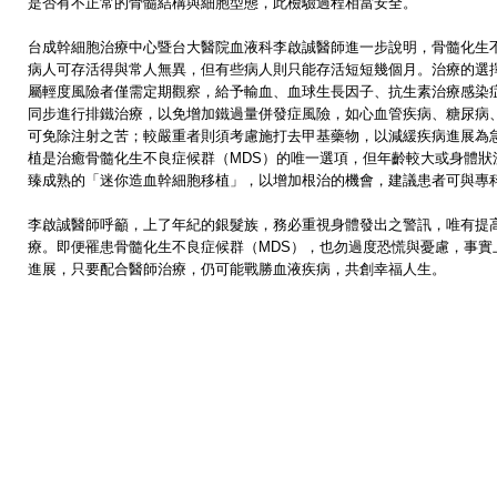
是否有不正常的骨髓結構與細胞型態，此檢驗過程相當安全。
台成幹細胞治療中心暨台大醫院血液科李啟誠醫師進一步說明，骨髓化生不
病人可存活得與常人無異，但有些病人則只能存活短短幾個月。治療的選
屬輕度風險者僅需定期觀察，給予輸血、血球生長因子、抗生素治療感染
同步進行排鐵治療，以免增加鐵過量併發症風險，如心血管疾病、糖尿病
可免除注射之苦；較嚴重者則須考慮施打去甲基藥物，以減緩疾病進展為
植是治癒骨髓化生不良症候群（MDS）的唯一選項，但年齡較大或身體狀
臻成熟的「迷你造血幹細胞移植」，以增加根治的機會，建議患者可與專
李啟誠醫師呼籲，上了年紀的銀髮族，務必重視身體發出之警訊，唯有提
療。即便罹患骨髓化生不良症候群（MDS），也勿過度恐慌與憂慮，事實
進展，只要配合醫師治療，仍可能戰勝血液疾病，共創幸福人生。