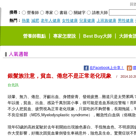
回
搜尋：
營養師
專家
書籍
關鍵字
請教大師
熱門：
熱量
減肥
老年人健康
女性健康
兒童健康
上班族健康
男性健康
｜
｜
｜
營養師觀點
專家怎麼說
Best Buy大師
大師食
在Facebook上分享！
噗
銀髮族注意，貧血、倦怠不是正常老化現象
/ 2014.10.2
台北訊
頭暈、無力、倦怠、牙齦出血、身體瘀青、發燒疲憊...難道只是太勞累
年以後，貧血、出血、感染千萬別當小事，很可能是造血系統拉警報！而
不少人把貧血、疲勞視為正常老化現象，只當吃的不夠營養，長期拖延，
不良症候群（MDS,Myelodysplastic syndrome），離急性白血病
現年63歲的高姓駕駛於去年初開始出現臉色蒼白、手指無血色、不明原因
作大受影響，好幾次因貧血暈倒發生車禍意外，險危及生命。驚覺症狀不