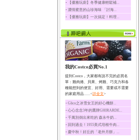
‧
【優雅玩廚】冬季健康輕鬆補...
榛果裡所含的營養素有
‧
濃情蜜意的山珍海味 「討海...
蛋白質、脂肪、醣類...
‧
【優雅玩廚】一次搞定！料理...
迷迭香
迷迭香 裡頭含有咖啡
酸、迷迭香酸、植物...
咖啡
咖啡中的咖啡因會刺激
中樞神經系統，特別...
椰子
我的Costco必買No.1
椰子含有糖類、脂肪、
蛋白質、維生素及多...
提到Costco，大家都有說不完的必買名
荔枝
單：雞肉捲、貝果、烤雞、巧克力和各
荔枝性質溫和所含的營
種能想到的便宜、好用、需要或不需要
養素有醣類、檸檬酸...
的家庭用品.......<
詳全文
>
五味子
‧
Glico之冰雪女王的好心機餅...
五味子性質溫熱所含營
‧
心心念念3年的鷹牌GHIRARDE...
養成分有揮發油、檸...
‧
千萬別倒出來吃的 森永牛奶...
草魚
‧
回到過去！1955美式培根牛肉...
草魚含有維生素A、維生
‧
慶中秋！好丘的「老外月餅」...
素C、及豐富的蛋白...