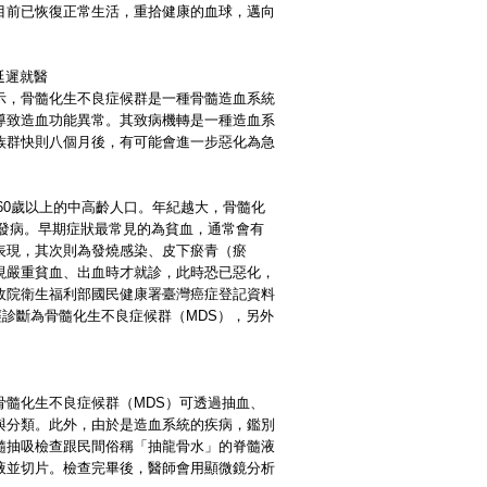
目前已恢復正常生活，重拾健康的血球，邁向
延遲就醫
示，骨髓化生不良症候群是一種骨髓造血系統
導致造血功能異常。其致病機轉是一種造血系
族群快則八個月後，有可能會進一步惡化為急
及60歲以上的中高齡人口。年紀越大，骨髓化
發病。早期症狀最常見的為貧血，通常會有
表現，其次則為發燒感染、皮下瘀青（瘀
現嚴重貧血、出血時才就診，此時恐已惡化，
政院衛生福利部國民健康署臺灣癌症登記資料
人經診斷為骨髓化生不良症候群（MDS），另外
髓化生不良症候群（MDS）可透過抽血、
與分類。此外，由於是造血系統的疾病，鑑別
髓抽吸檢查跟民間俗稱「抽龍骨水」的脊髓液
液並切片。檢查完畢後，醫師會用顯微鏡分析