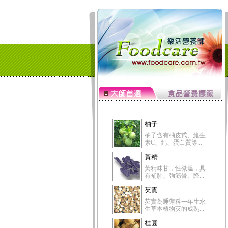
柚子
柚子含有柚皮甙、維生
素C、鈣、蛋白質等...
黃精
黃精味甘，性微溫，具
有補肺、強筋骨、降...
芡實
芡實為睡蓮科一年生水
生草本植物芡的成熟...
桂圓