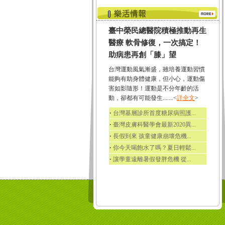
臺中榮民總醫院積極推動再生
醫療 軟骨修復，一次搞定！
助病患再創「膝」望
台灣運動風氣漸盛，雖培養運動習慣
能夠有助身體健康，但小心，運動傷
害如影隨形！運動是不分年齡的活
動，卻都有可能發生.......<
詳全文
>
‧
台灣基層診所首度糖尿病照護...
‧
臺灣皮膚科醫學會最新2020異...
‧
長假到來 孩童健康崩壞危機...
‧
你今天喝飽水了嗎？夏日輕鬆...
‧
讓學童遠離暑假發胖危機 從...