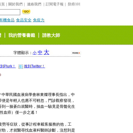
首頁
｜
關於我們
｜
連絡我們
｜
訂閱電子報
｜
防癌101
有機食品
食品安全
免疫力
｜
｜
譜
我的營養書籤
請教大師
大
中
字體顯示：
小
到Plurk！
推到Twitter！
0
嗎？中華民國血液病學會林東燦理事長指出，中
即便是年輕人也應不可輕忽，門診觀察發現，
等到一臉蒼白就醫時，抽血一驗竟是骨髓化生
（俗稱急性血癌）僅一步之遙！
疲勞等症狀，從事計程車載客服務的他，工
對勁，才就醫尋找血液科醫師診斷，沒想到是