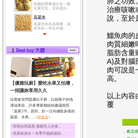
肺之功效
桂圓的營養成分非一般
治療咳嗽
水果可比，含有蛋白...
說，至於
高粱米
高粱米別名為蜀黍，為
禾本科一年生作物。...
鱷魚肉的皮
鯽魚
肉質細嫩
鯽魚裡所含的營養成分
有蛋白質、脂肪、磷...
脂肪含量
鮪魚
A)及對
鮪魚肚肉中的不飽和脂
肉可說是
肪酸內富含EPA和DH...
高。
韭菜
【優雅玩廚】愛吃水果又怕壞，
韭菜所含的膳食纖維能
幫助消化與通便；揮...
一招讓妳享用久久
以上內容
冬瓜
近期食安問題層出不窮，以前陣子的地
覆
冬瓜營養價值高，鈉含
溝油來說，許多專家都紛紛建議按照
量極低是水腫病人的...
「蔬果579」原則，於一日內攝取多樣的
蔬菜、水果.......<
豆豉
詳全文
>
豆豉裡頭含有營養的蛋
‧
部落自然蔬菜 邀都市人共食...
白質、脂肪、鈣、磷...
．
禽流感
‧
色香味俱全！冬季不能錯過的...
榛果