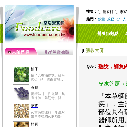
搜尋：
營養師
專家
熱門：
熱量
減肥
老年人
｜
營養師觀點
聽說，鱷魚
Q36：
柚子
柚子含有柚皮甙、維生
素C、鈣、蛋白質等...
專家答覆（
黃精
黃精味甘，性微溫，具
「本草綱
有補肺、強筋骨、降...
疾」，主
芡實
部位具有
芡實為睡蓮科一年生水
生草本植物芡的成熟...
醫師所用
桂圓