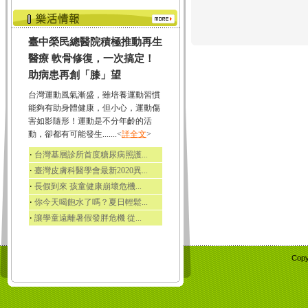
臺中榮民總醫院積極推動再生
醫療 軟骨修復，一次搞定！
助病患再創「膝」望
台灣運動風氣漸盛，雖培養運動習慣
能夠有助身體健康，但小心，運動傷
害如影隨形！運動是不分年齡的活
動，卻都有可能發生.......<
詳全文
>
‧
台灣基層診所首度糖尿病照護...
‧
臺灣皮膚科醫學會最新2020異...
‧
長假到來 孩童健康崩壞危機...
‧
你今天喝飽水了嗎？夏日輕鬆...
‧
讓學童遠離暑假發胖危機 從...
Copy