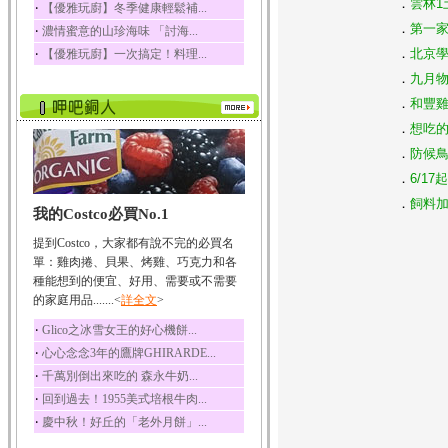
．
雲林1
‧
【優雅玩廚】冬季健康輕鬆補...
榛果裡所含的營養素有
．
第一家
‧
濃情蜜意的山珍海味 「討海...
蛋白質、脂肪、醣類...
‧
．
北京學
【優雅玩廚】一次搞定！料理...
迷迭香
．
九月物
迷迭香 裡頭含有咖啡
酸、迷迭香酸、植物...
．
和豐雞
咖啡
．
想吃的
咖啡中的咖啡因會刺激
．
防候鳥
中樞神經系統，特別...
．
6/1
椰子
．
飼料加
我的Costco必買No.1
椰子含有糖類、脂肪、
蛋白質、維生素及多...
提到Costco，大家都有說不完的必買名
荔枝
單：雞肉捲、貝果、烤雞、巧克力和各
荔枝性質溫和所含的營
種能想到的便宜、好用、需要或不需要
養素有醣類、檸檬酸...
的家庭用品.......<
詳全文
>
五味子
‧
Glico之冰雪女王的好心機餅...
五味子性質溫熱所含營
‧
心心念念3年的鷹牌GHIRARDE...
養成分有揮發油、檸...
‧
千萬別倒出來吃的 森永牛奶...
草魚
‧
回到過去！1955美式培根牛肉...
草魚含有維生素A、維生
‧
慶中秋！好丘的「老外月餅」...
素C、及豐富的蛋白...