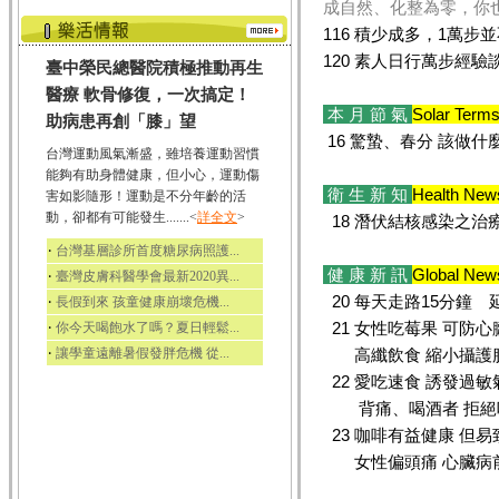
成自然、化整為零，你
116 積少成多，1萬步
120 素人日行萬步經驗
臺中榮民總醫院積極推動再生
醫療 軟骨修復，一次搞定！
本 月 節 氣
Solar Term
助病患再創「膝」望
16 驚蟄、春分 該做什
台灣運動風氣漸盛，雖培養運動習慣
能夠有助身體健康，但小心，運動傷
衛 生 新 知
Health New
害如影隨形！運動是不分年齡的活
動，卻都有可能發生.......<
詳全文
>
18 潛伏結核感染之治
‧
台灣基層診所首度糖尿病照護...
健 康 新 訊
Global New
‧
臺灣皮膚科醫學會最新2020異...
20 每天走路15分鐘 
‧
長假到來 孩童健康崩壞危機...
‧
21 女性吃莓果 可防心
你今天喝飽水了嗎？夏日輕鬆...
‧
讓學童遠離暑假發胖危機 從...
高纖飲食 縮小攝護
22 愛吃速食 誘發過敏
背痛、喝酒者 拒絕
23 咖啡有益健康 但
女性偏頭痛 心臟病