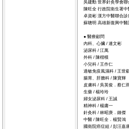
吳建勳 世界針灸學會
陳旺全 行政院衛生署
卓資彬 漢方中醫聯合診
蘇聰明 高雄新復興中醫
● 醫療顧問
內科、心臟 / 連文彬
泌尿科 / 江萬
外科 / 陳楷模
小兒科 / 王作仁
過敏免疫風濕科 / 王世
腸胃、肝膽科 / 陳寶輝
皮膚科 / 吳英俊
．
蔡仁
生藥 / 楊玲玲
婦女泌尿科 / 王誠
精神科 / 楊庸一
針灸科 / 林昭庚．鍾傑
中醫 / 陳旺全．楊賢鴻
國衛院癌症組 / 彭汪嘉