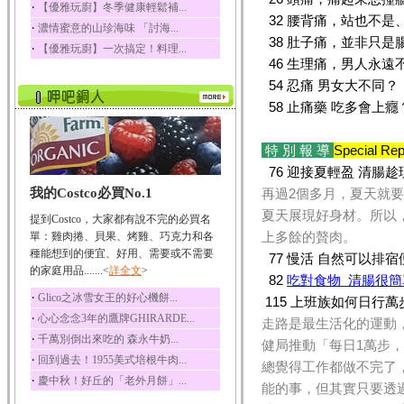
‧
【優雅玩廚】冬季健康輕鬆補...
五味子性質溫熱所含營
32 腰背痛，站也不是
‧
濃情蜜意的山珍海味 「討海...
養成分有揮發油、檸...
38 肚子痛，並非只是
‧
【優雅玩廚】一次搞定！料理...
草魚
46 生理痛，男人永遠
草魚含有維生素A、維生
54 忍痛 男女大不同？
素C、及豐富的蛋白...
58 止痛藥 吃多會上癮
特 別 報 導
Special Rep
76 迎接夏輕盈 清腸趁
我的Costco必買No.1
再過2個多月，夏天就
夏天展現好身材。所以
提到Costco，大家都有說不完的必買名
上多餘的贅肉。
單：雞肉捲、貝果、烤雞、巧克力和各
種能想到的便宜、好用、需要或不需要
77 慢活 自然可以排宿
的家庭用品.......<
詳全文
>
82
吃對食物 清腸很簡
‧
Glico之冰雪女王的好心機餅...
115 上班族如何日行萬
‧
心心念念3年的鷹牌GHIRARDE...
走路是最生活化的運動，
‧
千萬別倒出來吃的 森永牛奶...
健局推動「每日1萬步，
‧
回到過去！1955美式培根牛肉...
總覺得工作都做不完了
‧
慶中秋！好丘的「老外月餅」...
能的事，但其實只要透