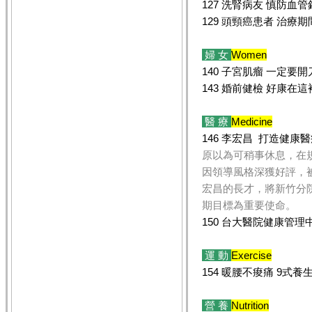
127 洗腎病友 慎防血管
129 頭頸癌患者 治療
婦 女
Women
140 子宮肌瘤 一定要
143 婚前健檢 好康在這
醫 療
Medicine
146 李宏昌 打造健康
原以為可稍事休息，在
因領導風格深獲好評，
宏昌的長才，將新竹分
期目標為重要使命。
150 台大醫院健康管理
運 動
Exercise
154 暖腰不痠痛 9式
營 養
Nutrition