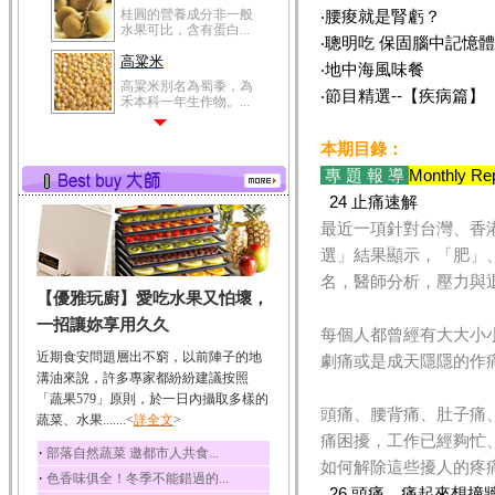
冬瓜營養價值高，鈉含
‧腰痠就是腎虧？
量極低是水腫病人的...
‧聰明吃 保固腦中記憶體
豆豉
‧地中海風味餐
豆豉裡頭含有營養的蛋
‧節目精選--【疾病篇】
白質、脂肪、鈣、磷...
榛果
本期目錄：
榛果裡所含的營養素有
蛋白質、脂肪、醣類...
專 題 報 導
Monthly Re
24 止痛速解
迷迭香
最近一項針對台灣、香
迷迭香 裡頭含有咖啡
酸、迷迭香酸、植物...
選」結果顯示，「肥」
咖啡
名，醫師分析，壓力與
【優雅玩廚】愛吃水果又怕壞，
咖啡中的咖啡因會刺激
中樞神經系統，特別...
一招讓妳享用久久
每個人都曾經有大大小
椰子
近期食安問題層出不窮，以前陣子的地
劇痛或是成天隱隱的作
椰子含有糖類、脂肪、
溝油來說，許多專家都紛紛建議按照
蛋白質、維生素及多...
「蔬果579」原則，於一日內攝取多樣的
頭痛、腰背痛、肚子痛
蔬菜、水果.......<
荔枝
詳全文
>
痛困擾，工作已經夠忙
荔枝性質溫和所含的營
‧
部落自然蔬菜 邀都市人共食...
養素有醣類、檸檬酸...
如何解除這些擾人的疼
‧
色香味俱全！冬季不能錯過的...
五味子
26 頭痛，痛起來想撞