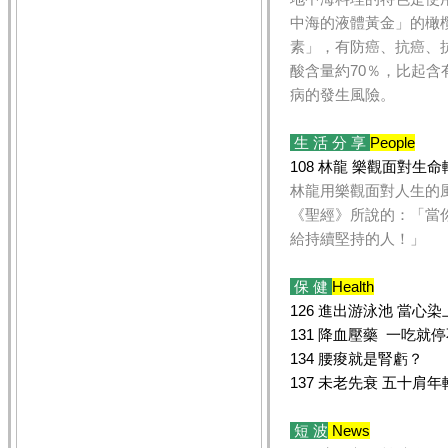
中海的液體黃金」的橄
素」，有防癌、抗癌、
酸含量約70％，比起
病的發生風險。
生 活 分 享
People
108 林龍 樂觀面對生
林龍用樂觀面對人生的
《聖經》所說的：「當
給持續堅持的人！」
保 健
Health
126 進出游泳池 當心
131 降血壓藥 一吃就
134 腰痠就是腎虧？
137 未老先衰 五十肩年
短 波
News