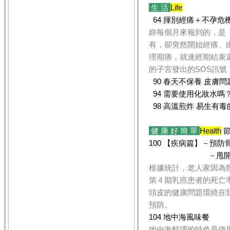
生 活
Life
64 揮別經痛＋不孕危
妳每個月來報到的，是
有，卻突然開始經痛、
理期痛，就連經期結束
的子宮發出的SOS訊號
90 春天不保養 皮膚問
94 需要使用化妝水嗎
98 高溫煎炸 易生有
健 康 好 簡 單
Health
節
100 【疾病篇】－預
－甩開掉髮危
根據統計，老人家因為
第４期乳癌患者的死亡
頭皮的健康問題環繞在
預防。
104 地中海風味餐
地中海料理的特色是使