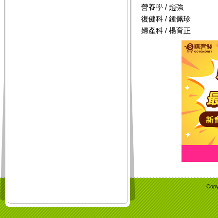
營養學 / 趙強
復健科 / 鍾佩珍
婦產科 / 楊育正
Copy