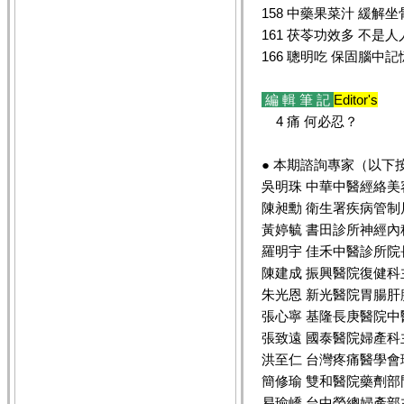
158 中藥果菜汁 緩解
161 茯苓功效多 不是
166 聰明吃 保固腦中記
編 輯 筆 記
Editor's
4 痛 何必忍？
● 本期諮詢專家（以下
吳明珠 中華中醫經絡
陳昶勳 衛生署疾病管制
黃婷毓 書田診所神經內
羅明宇 佳禾中醫診所院
陳建成 振興醫院復健科
朱光恩 新光醫院胃腸肝
張心寧 基隆長庚醫院中
張致遠 國泰醫院婦產科
洪至仁 台灣疼痛醫學會
簡修瑜 雙和醫院藥劑部
易瑜嶠 台中榮總婦產部