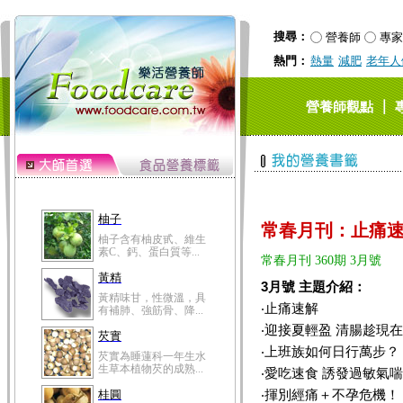
黃精味甘，性微溫，具
有補肺、強筋骨、降...
搜尋：
營養師
專家
芡實
熱門：
熱量
減肥
老年人
芡實為睡蓮科一年生水
生草本植物芡的成熟...
桂圓
｜
營養師觀點
桂圓的營養成分非一般
水果可比，含有蛋白...
高粱米
高粱米別名為蜀黍，為
禾本科一年生作物。...
鯽魚
常春月刊：止痛
鯽魚裡所含的營養成分
有蛋白質、脂肪、磷...
常春月刊 360期 3月號
鮪魚
3月號 主題介紹：
鮪魚肚肉中的不飽和脂
‧止痛速解
肪酸內富含EPA和DH...
‧迎接夏輕盈 清腸趁現在
韭菜
‧上班族如何日行萬步？
韭菜所含的膳食纖維能
幫助消化與通便；揮...
‧愛吃速食 誘發過敏氣喘
‧揮別經痛＋不孕危機！
冬瓜