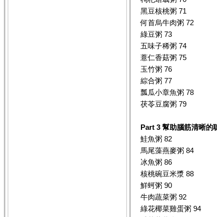
黑豆核桃粥 71
何首烏牛肉粥 72
綠豆粥 73
五味子稀粥 74
薏仁香菇粥 75
玉竹粥 76
綜合粥 77
瓢瓜小章魚粥 78
茯苓豆腐粥 79
Part 3
幫助腦筋清晰的
鮭魚粥 82
馬尾藻燕麥粥 84
冰魚粥 86
核桃碗豆米漿 88
鮮蚵粥 90
牛肉蔬菜粥 92
綠花椰菜雞蛋粥 94