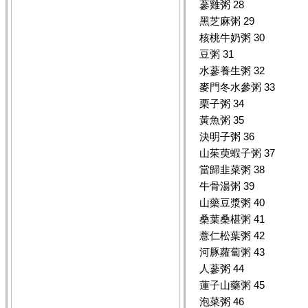
蔘雞粥 28
黑芝麻粥 29
核桃牛奶粥 30
豆粥 31
水蔘養生粥 32
麥門冬水參粥 33
栗子粥 34
黃魚粥 35
決明子粥 36
山茱萸蝦子粥 37
當歸韭菜粥 38
牛骨湯粥 39
山藥豆漿粥 40
桑葉桑椹粥 41
薏仁松葉粥 42
河豚蘿蔔粥 43
人蔘粥 44
蓮子山藥粥 45
泡菜粥 46