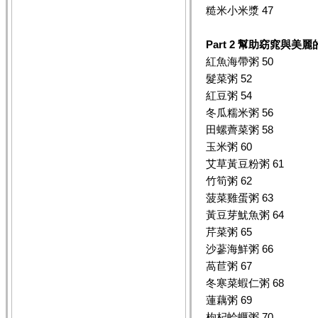
糙米小米漿 47
Part 2
幫助窈窕與美麗
紅魚海帶粥 50
髮菜粥 52
紅豆粥 54
冬瓜糯米粥 56
田螺薺菜粥 58
玉米粥 60
艾草黃豆粉粥 61
竹筍粥 62
菠菜雞蛋粥 63
黃豆芽魷魚粥 64
芹菜粥 65
沙蔘海鮮粥 66
萵苣粥 67
冬寒菜蝦仁粥 68
蓮藕粥 69
枸杞蛤蠣粥 70