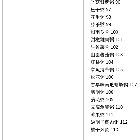
香菇紫蘇粥 96
松子粥 97
花生粥 98
綠茶粥 99
甜南瓜粥 100
甜椒雞肉粥 101
馬鈴薯粥 102
山藥蕃茄粥 103
紅柿粥 104
章魚海帶粥 105
松花粥 106
古早味南瓜蛤蠣粥 107
聰明粥 108
菊花粥 109
豆腐魚卵粥 110
莓果粥 111
決明子蟹肉粥 112
柚子米漿 113