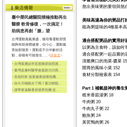
熬出美味粥的要領與熬白
臺中榮民總醫院積極推動再生
美味高湯為你的粥品打
醫療 軟骨修復，一次搞定！
能為粥提味的4種基本高
助病患再創「膝」望
台灣運動風氣漸盛，雖培養運動習慣
適合搭配粥品的實用好
能夠有助身體健康，但小心，運動傷
以粥為主食時，該如何準備
害如影隨形！運動是不分年齡的活
適合搭配粥一起品嘗的湯
動，卻都有可能發生.......<
詳全文
>
清脆爽口的泡菜‧醬菜 15
‧
台灣基層診所首度糖尿病照護...
開胃的風味小菜 152
‧
臺灣皮膚科醫學會最新2020異...
食材分類檢索表 154
‧
長假到來 孩童健康崩壞危機...
‧
你今天喝飽水了嗎？夏日輕鬆...
Part 1
補氣提神的養生
‧
讓學童遠離暑假發胖危機 從...
糙米香菇湯粥 18
牛肉粥 20
牛肉丸子粥 22
鮑魚粥 24
黃芪鴨肉粥 26