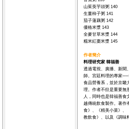
山茱萸芋頭粥 140
生薑柿子粥 141
茄子蓮藕粥 142
優格米漿 143
全麥甘草米漿 144
糯米紅棗米漿 145
作者簡介
料理研究家 韓福善
透過電視、廣播、新聞
師。宮廷料理的專家─
食品營養系，並於京畿
理。作者不但是重要無形
人，同時也是韓福善食
越傳統飲食製作。著作
食》、《精美小菜》、《
教飲食》、以及《調味