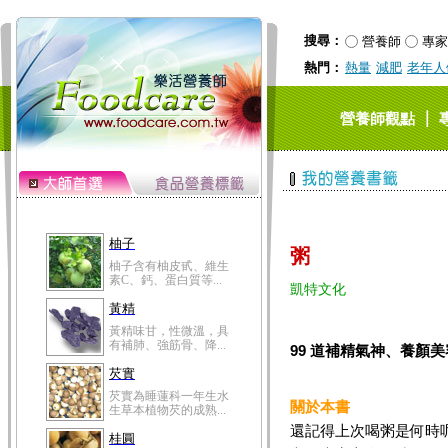
黃精味甘，性微溫，具
有補肺、強筋骨、降...
搜尋：
營養師
專家
芡實
熱門：
熱量
減肥
老年人
芡實為睡蓮科一年生水
生草本植物芡的成熟...
桂圓
｜
營養師觀點
桂圓的營養成分非一般
水果可比，含有蛋白...
高粱米
高粱米別名為蜀黍，為
禾本科一年生作物。...
鯽魚
粥
鯽魚裡所含的營養成分
有蛋白質、脂肪、磷...
凱特文化
鮪魚
鮪魚肚肉中的不飽和脂
肪酸內富含EPA和DH...
99 道補精氣神、養顏
韭菜
韭菜所含的膳食纖維能
關於本書
幫助消化與通便；揮...
還記得上次喝粥是何時
冬瓜