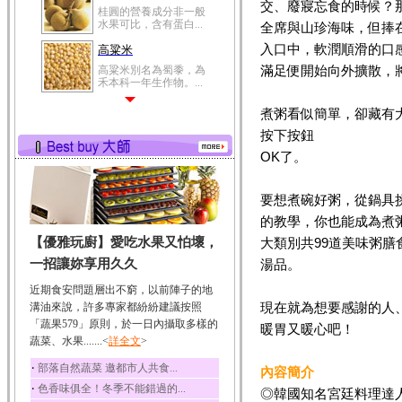
交、廢寢忘食的時候？
冬瓜營養價值高，鈉含
量極低是水腫病人的...
全席與山珍海味，但捧
入口中，軟潤順滑的口
豆豉
滿足便開始向外擴散，
豆豉裡頭含有營養的蛋
白質、脂肪、鈣、磷...
榛果
煮粥看似簡單，卻藏有
榛果裡所含的營養素有
按下按鈕
蛋白質、脂肪、醣類...
OK了。
迷迭香
迷迭香 裡頭含有咖啡
要想煮碗好粥，從鍋具
酸、迷迭香酸、植物...
的教學，你也能成為煮
咖啡
【優雅玩廚】愛吃水果又怕壞，
大類別共99道美味粥
咖啡中的咖啡因會刺激
中樞神經系統，特別...
一招讓妳享用久久
湯品。
椰子
近期食安問題層出不窮，以前陣子的地
椰子含有糖類、脂肪、
現在就為想要感謝的人
溝油來說，許多專家都紛紛建議按照
蛋白質、維生素及多...
「蔬果579」原則，於一日內攝取多樣的
暖胃又暖心吧！
蔬菜、水果.......<
荔枝
詳全文
>
荔枝性質溫和所含的營
‧
部落自然蔬菜 邀都市人共食...
內容簡介
養素有醣類、檸檬酸...
‧
色香味俱全！冬季不能錯過的...
◎韓國知名宮廷料理達
五味子