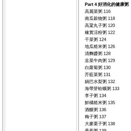
Part 4
好消化的健康粥
高麗菜粥 116
南瓜穀物粥 118
高粱丸子粥 120
橡實涼粉粥 122
干菜粥 124
地瓜糙米粥 126
清麴醬粥 128
韭菜牛肉粥 129
白蘿蔔粥 130
芥藍菜粥 131
鍋巴水梨粥 132
海帶芽蛤蠣粥 133
李子粥 134
鮮橘糙米粥 135
酒釀粥 136
梅子粥 137
大麥栗子粥 138
香蕉粥 139