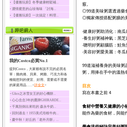
‧
【優雅玩廚】冬季健康輕鬆補...
竅。
五味子性質溫熱所含營
‧
濃情蜜意的山珍海味 「討海...
養成分有揮發油、檸...
◎99道美味粥選透過
‧
【優雅玩廚】一次搞定！料理...
◎獨家傳授搭配粥膳的
草魚
草魚含有維生素A、維生
素C、及豐富的蛋白...
‧健康好粥助消化：南瓜
‧養生好粥補神氣：黑芝麻
‧聰明好粥顧腦筋：鮭魚
‧美容好粥愛美麗：冬瓜
我的Costco必買No.1
99道滋補養身的美味粥
提到Costco，大家都有說不完的必買名
粥，
用捧在手中的溫熱
單：雞肉捲、貝果、烤雞、巧克力和各
種能想到的便宜、好用、需要或不需要
的家庭用品.......<
詳全文
>
目次
寫在本書之前 4
‧
Glico之冰雪女王的好心機餅...
‧
心心念念3年的鷹牌GHIRARDE...
食材中營養又健康的小
‧
千萬別倒出來吃的 森永牛奶...
能作為藥的食材，與能作
‧
回到過去！1955美式培根牛肉...
‧
慶中秋！好丘的「老外月餅」...
學會這些秘訣完美好粥