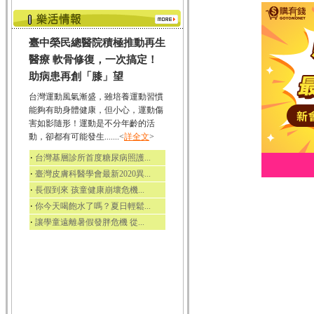
臺中榮民總醫院積極推動再生
醫療 軟骨修復，一次搞定！
助病患再創「膝」望
台灣運動風氣漸盛，雖培養運動習慣
能夠有助身體健康，但小心，運動傷
害如影隨形！運動是不分年齡的活
動，卻都有可能發生.......<
詳全文
>
‧
台灣基層診所首度糖尿病照護...
‧
臺灣皮膚科醫學會最新2020異...
‧
長假到來 孩童健康崩壞危機...
‧
你今天喝飽水了嗎？夏日輕鬆...
‧
讓學童遠離暑假發胖危機 從...