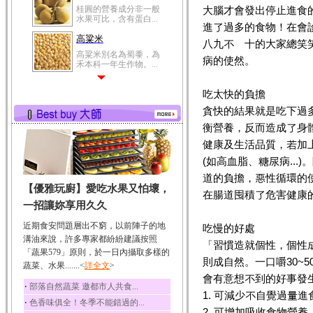
桂圓的營養成分非一般
大腦才會發出停止進食
水果可比，含有蛋白...
進了過多的食物！在會診
高粱米
八九不離十的大家總笑
高粱米別名為蜀黍，為
病的使然。
禾本科一年生作物。...
鯽魚
吃太快的負擔
鯽魚裡所含的營養成分
有蛋白質、脂肪、磷...
貪快的結果就是吃下過多
衡營養，反而造成了身
鮪魚
健康及生活品質，若加
鮪魚肚肉中的不飽和脂
肪酸內富含EPA和DH...
(如高血脂、糖尿病..
韭菜
道的負擔，惡性循環的
【優雅玩廚】愛吃水果又怕壞，
韭菜所含的膳食纖維能
在腸道囤積了危害健康
幫助消化與通便；揮...
一招讓妳享用久久
冬瓜
近期食安問題層出不窮，以前陣子的地
吃慢的好處
冬瓜營養價值高，鈉含
溝油來說，許多專家都紛紛建議按照
「習慣造就個性，個性
量極低是水腫病人的...
「蔬果579」原則，於一日內攝取多樣的
則成自然。一口嚼30~
蔬菜、水果.......<
豆豉
詳全文
>
會有意想不到的好事發
豆豉裡頭含有營養的蛋
‧
部落自然蔬菜 邀都市人共食...
白質、脂肪、鈣、磷...
1. 可減少不自覺過量
‧
色香味俱全！冬季不能錯過的...
榛果
2. 可增加吸收食物營