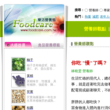
搜尋：
營養師
專家
熱門：
熱量
減肥
老年人
營養師觀點
柚子
你吃 "慢"了嗎？
柚子含有柚皮甙、維生
素C、鈣、蛋白質等...
林曉雯 營養師
黃精
生活忙碌的現代人，總
黃精味甘，性微溫，具
事，就是趕著吃完去做
有補肺、強筋骨、降...
配電視或顧著聊天，不
芡實
芡實為睡蓮科一年生水
生草本植物芡的成熟...
胖胖的人都吃快？
當食物進入體內進行消
桂圓