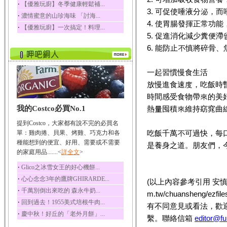
‧
【優雅玩廚】冬季健康輕鬆補...
榛果裡所含的營養素有
3. 可促使唾液分泌，
‧
濃情蜜意的山珍海味 「討海...
蛋白質、脂肪、醣類...
4. 使胃腸發揮正常功
‧
【優雅玩廚】一次搞定！料理...
迷迭香
5. 促進消化減少糞便
迷迭香 裡頭含有咖啡
6. 能防止不慎將碎骨
酸、迷迭香酸、植物...
咖啡
一起習慣慢食生活
咖啡中的咖啡因會刺激
中樞神經系統，特別...
放慢進食速度，吃飯時
時間感受食物帶來的美
椰子
我的Costco必買No.1
熱量囤積來維持窈窕曲
椰子含有糖類、脂肪、
蛋白質、維生素及多...
提到Costco，大家都有說不完的必買名
荔枝
吃飯千萬不可過快，每
單：雞肉捲、貝果、烤雞、巧克力和各
荔枝性質溫和所含的營
種能想到的便宜、好用、需要或不需要
是養身之道。朋友們，
養素有醣類、檸檬酸...
的家庭用品.......<
詳全文
>
五味子
‧
Glico之冰雪女王的好心機餅...
五味子性質溫熱所含營
‧
心心念念3年的鷹牌GHIRARDE...
(以上內容參考引用 安慎診所
養成分有揮發油、檸...
‧
千萬別倒出來吃的 森永牛奶...
m.tw/chuansheng/ezfi
草魚
‧
回到過去！1955美式培根牛肉...
有不同意見或看法，歡
草魚含有維生素A、維生
‧
慶中秋！好丘的「老外月餅」...
素C、及豐富的蛋白...
繫。聯絡信箱
editor@fu