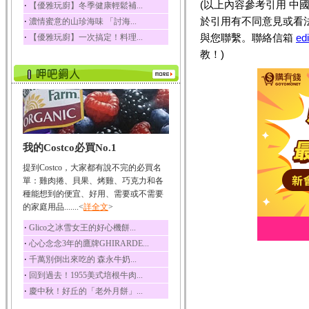
(以上內容參考引用 中國
‧
【優雅玩廚】冬季健康輕鬆補...
榛果裡所含的營養素有
於引用有不同意見或看
‧
濃情蜜意的山珍海味 「討海...
蛋白質、脂肪、醣類...
‧
與您聯繫。聯絡信箱
ed
【優雅玩廚】一次搞定！料理...
迷迭香
教！)
迷迭香 裡頭含有咖啡
酸、迷迭香酸、植物...
咖啡
咖啡中的咖啡因會刺激
中樞神經系統，特別...
椰子
我的Costco必買No.1
椰子含有糖類、脂肪、
蛋白質、維生素及多...
提到Costco，大家都有說不完的必買名
荔枝
單：雞肉捲、貝果、烤雞、巧克力和各
荔枝性質溫和所含的營
種能想到的便宜、好用、需要或不需要
養素有醣類、檸檬酸...
的家庭用品.......<
詳全文
>
五味子
‧
Glico之冰雪女王的好心機餅...
五味子性質溫熱所含營
‧
心心念念3年的鷹牌GHIRARDE...
養成分有揮發油、檸...
‧
千萬別倒出來吃的 森永牛奶...
草魚
‧
回到過去！1955美式培根牛肉...
草魚含有維生素A、維生
‧
慶中秋！好丘的「老外月餅」...
素C、及豐富的蛋白...