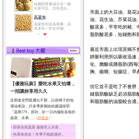
桂圓的營養成分非一般
水果可比，含有蛋白...
市面上的大豆油、葵花
高粱米
油、花生油、芥菜花油
高粱米別名為蜀黍，為
酸居多，平常吃的豬、
禾本科一年生作物。...
脂肪酸居多，短鏈飽和
鯽魚
鯽魚裡所含的營養成分
有蛋白質、脂肪、磷...
最近市面上出現宣稱不
靜脈利用所以吸收迅速
鮪魚
化、膽酸或胰脂肪(酉每
鮪魚肚肉中的不飽和脂
肪酸內富含EPA和DH...
胸、癲癇、短腸症、早
韭菜
【優雅玩廚】愛吃水果又怕壞，
韭菜所含的膳食纖維能
但它並不是吃了不會胖
幫助消化與通便；揮...
一招讓妳享用久久
鏈脂肪酸缺乏必須脂肪
冬瓜
近期食安問題層出不窮，以前陣子的地
和脂肪酸的油脂較合適
冬瓜營養價值高，鈉含
溝油來說，許多專家都紛紛建議按照
量極低是水腫病人的...
「蔬果579」原則，於一日內攝取多樣的
蔬菜、水果.......<
豆豉
詳全文
>
豆豉裡頭含有營養的蛋
‧
部落自然蔬菜 邀都市人共食...
白質、脂肪、鈣、磷...
‧
色香味俱全！冬季不能錯過的...
榛果