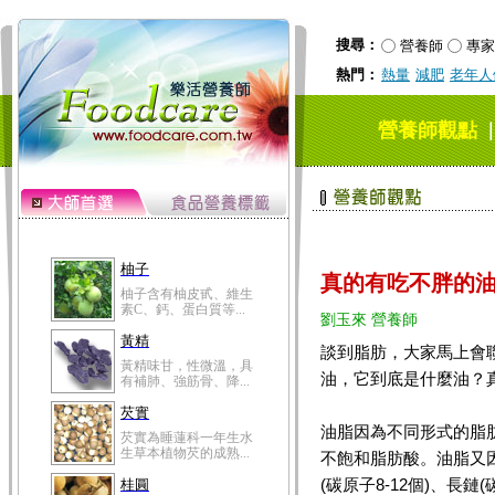
搜尋：
營養師
專家
熱門：
熱量
減肥
老年人
營養師觀點
柚子
真的有吃不胖的
柚子含有柚皮甙、維生
素C、鈣、蛋白質等...
劉玉來 營養師
黃精
談到脂肪，大家馬上會
黃精味甘，性微溫，具
油，它到底是什麼油？
有補肺、強筋骨、降...
芡實
油脂因為不同形式的脂
芡實為睡蓮科一年生水
生草本植物芡的成熟...
不飽和脂肪酸。油脂又因
(碳原子8-12個)、長鏈
桂圓