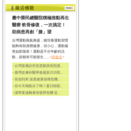
臺中榮民總醫院積極推動再生
醫療 軟骨修復，一次搞定！
助病患再創「膝」望
台灣運動風氣漸盛，雖培養運動習慣
能夠有助身體健康，但小心，運動傷
害如影隨形！運動是不分年齡的活
動，卻都有可能發生.......<
詳全文
>
‧
台灣基層診所首度糖尿病照護...
‧
臺灣皮膚科醫學會最新2020異...
‧
長假到來 孩童健康崩壞危機...
‧
你今天喝飽水了嗎？夏日輕鬆...
‧
讓學童遠離暑假發胖危機 從...