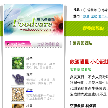
搜尋：
營養師
專家
熱門：
熱量
減肥
老年人
營養師觀點
柚子
飲酒過量 小心記
柚子含有柚皮甙、維生
素C、鈣、蛋白質等...
張斯蘭 營養師
黃精
炎炎夏日，不少人喜歡
黃精味甘，性微溫，具
利尿作用，易使水溶性
有補肺、強筋骨、降...
代謝酒精會產生熱效應
芡實
造成體內維生素B1不
芡實為睡蓮科一年生水
生草本植物芡的成熟...
空腹飲酒 易傷胃
桂圓