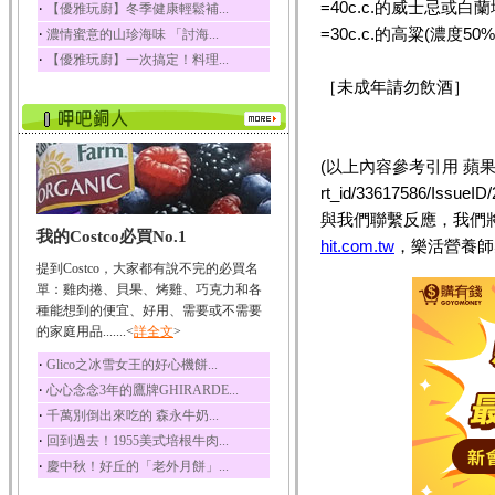
=40c.c.的威士忌或白蘭地
‧
【優雅玩廚】冬季健康輕鬆補...
榛果裡所含的營養素有
=30c.c.的高粱(濃度50%
‧
濃情蜜意的山珍海味 「討海...
蛋白質、脂肪、醣類...
‧
【優雅玩廚】一次搞定！料理...
迷迭香
［未成年請勿飲酒］
迷迭香 裡頭含有咖啡
酸、迷迭香酸、植物...
咖啡
(以上內容參考引用 蘋果日報 http
咖啡中的咖啡因會刺激
中樞神經系統，特別...
rt_id/33617586/I
椰子
與我們聯繫反應，我們
我的Costco必買No.1
椰子含有糖類、脂肪、
hit.com.tw
，樂活營養師
蛋白質、維生素及多...
提到Costco，大家都有說不完的必買名
荔枝
單：雞肉捲、貝果、烤雞、巧克力和各
荔枝性質溫和所含的營
種能想到的便宜、好用、需要或不需要
養素有醣類、檸檬酸...
的家庭用品.......<
詳全文
>
五味子
‧
Glico之冰雪女王的好心機餅...
五味子性質溫熱所含營
‧
心心念念3年的鷹牌GHIRARDE...
養成分有揮發油、檸...
‧
千萬別倒出來吃的 森永牛奶...
草魚
‧
回到過去！1955美式培根牛肉...
草魚含有維生素A、維生
‧
慶中秋！好丘的「老外月餅」...
素C、及豐富的蛋白...