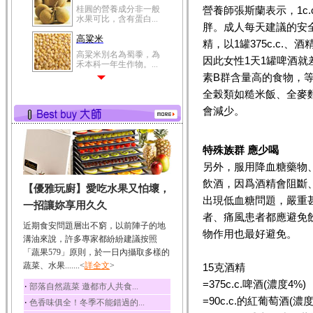
桂圓的營養成分非一般
營養師張斯蘭表示，1c
水果可比，含有蛋白...
胖。成人每天建議的安全
高粱米
精，以1罐375c.c.、
高粱米別名為蜀黍，為
因此女性1天1罐啤酒
禾本科一年生作物。...
素B群含量高的食物，
鯽魚
全榖類如糙米飯、全麥
鯽魚裡所含的營養成分
有蛋白質、脂肪、磷...
會減少。
鮪魚
鮪魚肚肉中的不飽和脂
特殊族群 應少喝
肪酸內富含EPA和DH...
另外，服用降血糖藥物
韭菜
飲酒，因爲酒精會阻斷
【優雅玩廚】愛吃水果又怕壞，
韭菜所含的膳食纖維能
出現低血糖問題，嚴重
幫助消化與通便；揮...
一招讓妳享用久久
者、痛風患者都應避免
冬瓜
近期食安問題層出不窮，以前陣子的地
物作用也最好避免。
冬瓜營養價值高，鈉含
溝油來說，許多專家都紛紛建議按照
量極低是水腫病人的...
「蔬果579」原則，於一日內攝取多樣的
蔬菜、水果.......<
豆豉
詳全文
>
15克酒精
豆豉裡頭含有營養的蛋
=375c.c.啤酒(濃度4%)
‧
部落自然蔬菜 邀都市人共食...
白質、脂肪、鈣、磷...
=90c.c.的紅葡萄酒(濃度
‧
色香味俱全！冬季不能錯過的...
榛果