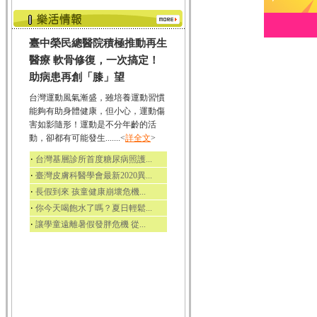
臺中榮民總醫院積極推動再生
醫療 軟骨修復，一次搞定！
助病患再創「膝」望
台灣運動風氣漸盛，雖培養運動習慣
能夠有助身體健康，但小心，運動傷
害如影隨形！運動是不分年齡的活
動，卻都有可能發生.......<
詳全文
>
‧
台灣基層診所首度糖尿病照護...
‧
臺灣皮膚科醫學會最新2020異...
‧
長假到來 孩童健康崩壞危機...
‧
你今天喝飽水了嗎？夏日輕鬆...
‧
讓學童遠離暑假發胖危機 從...