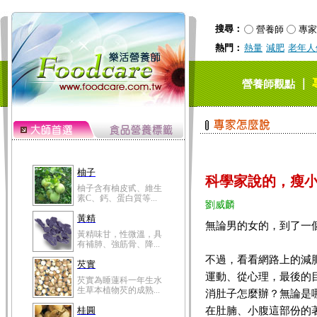
搜尋：
營養師
專家
熱門：
熱量
減肥
老年人
｜
營養師觀點
柚子
科學家說的，瘦小腹
柚子含有柚皮甙、維生
素C、鈣、蛋白質等...
劉威麟
黃精
無論男的女的，到了一
黃精味甘，性微溫，具
有補肺、強筋骨、降...
不過，看看網路上的減
芡實
運動、從心理，最後的
芡實為睡蓮科一年生水
生草本植物芡的成熟...
消肚子怎麼辦？無論是
在肚腩、小腹這部份的
桂圓