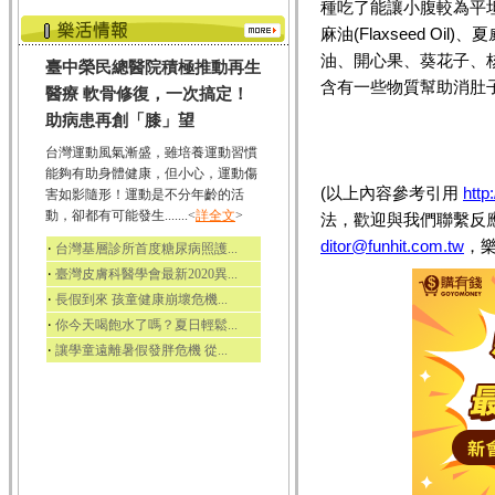
種吃了能讓小腹較為平
麻油(Flaxseed Oil)
油、開心果、葵花子、
臺中榮民總醫院積極推動再生
含有一些物質幫助消肚
醫療 軟骨修復，一次搞定！
助病患再創「膝」望
台灣運動風氣漸盛，雖培養運動習慣
能夠有助身體健康，但小心，運動傷
(以上內容參考引用
http
害如影隨形！運動是不分年齡的活
動，卻都有可能發生.......<
詳全文
>
法，歡迎與我們聯繫反
ditor@funhit.com.tw
，
‧
台灣基層診所首度糖尿病照護...
‧
臺灣皮膚科醫學會最新2020異...
‧
長假到來 孩童健康崩壞危機...
‧
你今天喝飽水了嗎？夏日輕鬆...
‧
讓學童遠離暑假發胖危機 從...