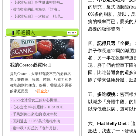
‧
【優雅玩廚】冬季健康輕鬆補...
榛果裡所含的營養素有
的研究，反式脂肪酸(tra
‧
濃情蜜意的山珍海味 「討海...
蛋白質、脂肪、醣類...
0%多的脂肪。所以，
‧
【優雅玩廚】一次搞定！料理...
迷迭香
病的機率而已，愛美的
迷迭香 裡頭含有咖啡
必要的腹部贅肉！
酸、迷迭香酸、植物...
咖啡
四、
記得只選「全麥」
咖啡中的咖啡因會刺激
中樞神經系統，特別...
胖子作長達12周的減
餐，另一半在穀類時還
椰子
我的Costco必買No.1
現，胖子們的體重下降
椰子含有糖類、脂肪、
蛋白質、維生素及多...
圍，比吃普通麥的還多
提到Costco，大家都有說不完的必買名
荔枝
除了帶來健康身體，肚
單：雞肉捲、貝果、烤雞、巧克力和各
荔枝性質溫和所含的營
種能想到的便宜、好用、需要或不需要
養素有醣類、檸檬酸...
的家庭用品.......<
詳全文
>
五、
多吃櫻桃：
密西根
五味子
‧
Glico之冰雪女王的好心機餅...
以減少「身體中段」的
五味子性質溫熱所含營
‧
心心念念3年的鷹牌GHIRARDE...
以降低糖尿病，還可以
養成分有揮發油、檸...
‧
千萬別倒出來吃的 森永牛奶...
草魚
‧
回到過去！1955美式培根牛肉...
六、
Flat Belly Diet：
這
草魚含有維生素A、維生
‧
慶中秋！好丘的「老外月餅」...
素C、及豐富的蛋白...
肥法，我查了一下發現