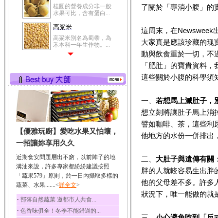
桂圓的營養成分非一般
了關於「專消小腹」的
水果可比，含有蛋白...
高粱米
這周末，在Newswe
高粱米別名為蜀黍，為
大家真是應該珍藏的瑰
禾本科一年生作物。...
動與飲食重於一切，不
鯽魚
「肥肚」的寶貴資料，
鯽魚裡所含的營養成分
有蛋白質、脂肪、磷...
這些關於小腹的科學須
鮪魚
一、
若想馬上減肚子，
鮪魚肚肉中的不飽和脂
肪酸內富含EPA和DH...
想立刻將讓肚子馬上消
韭菜
譬如咖啡、茶，這些利
【優雅玩廚】愛吃水果又怕壞，
韭菜所含的膳食纖維能
他地方的水份一併排出
幫助消化與通便；揮...
一招讓妳享用久久
冬瓜
近期食安問題層出不窮，以前陣子的地
二、
大肚子與遺傳有關
冬瓜營養價值高，鈉含
溝油來說，許多專家都紛紛建議按照
胖的人就較容易生出胖
量極低是水腫病人的...
「蔬果579」原則，於一日內攝取多樣的
他的父母差不多。許多
蔬菜、水果.......<
豆豉
詳全文
>
狀況下，唯一能做的就
豆豉裡頭含有營養的蛋
‧
部落自然蔬菜 邀都市人共食...
白質、脂肪、鈣、磷...
‧
色香味俱全！冬季不能錯過的...
榛果
三、
小心避免吃到「反