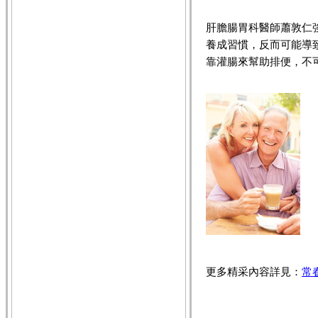
肝膽腸胃科醫師蕭敦仁
養成習慣，反而可能導
靠灌腸來幫助排便，不
更多精采內容詳見：
常