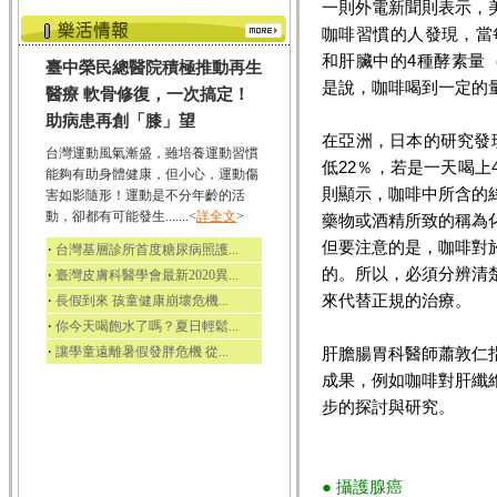
一則外電新聞則表示，美
咖啡習慣的人發現，當每
和肝臟中的4種酵素量（
臺中榮民總醫院積極推動再生
是說，咖啡喝到一定的
醫療 軟骨修復，一次搞定！
助病患再創「膝」望
在亞洲，日本的研究發
台灣運動風氣漸盛，雖培養運動習慣
低22％，若是一天喝上
能夠有助身體健康，但小心，運動傷
則顯示，咖啡中所含的
害如影隨形！運動是不分年齡的活
動，卻都有可能發生.......<
詳全文
>
藥物或酒精所致的稱為
但要注意的是，咖啡對
‧
台灣基層診所首度糖尿病照護...
的。所以，必須分辨清
‧
臺灣皮膚科醫學會最新2020異...
來代替正規的治療。
‧
長假到來 孩童健康崩壞危機...
‧
你今天喝飽水了嗎？夏日輕鬆...
‧
讓學童遠離暑假發胖危機 從...
肝膽腸胃科醫師蕭敦仁
成果，例如咖啡對肝纖
步的探討與研究。
● 攝護腺癌