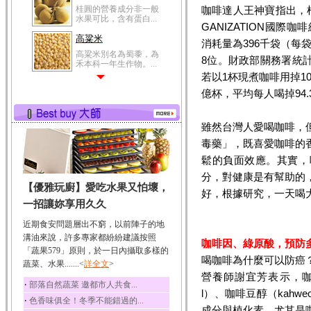
冬瓜營養價值高，鈉含
咖啡達人王神寶指出，根據英
量極低是水腫病人的...
GANIZATION國際
豆豉
消耗量為396千袋（每袋
豆豉裡頭含有營養的蛋
8位。財政部關務署統計
白質、脂肪、鈣、磷...
若以1杯現煮咖啡用掉1
榛果
億杯，平均每人喝掉94
榛果裡所含的營養素有
蛋白質、脂肪、醣類...
雖然台灣人愛喝咖啡，
迷迭香
毒藥」，既喜愛咖啡的
迷迭香 裡頭含有咖啡
酸、迷迭香酸、植物...
鬆的負面效應。其實，
咖啡
分，對健康是有幫助的
【優雅玩廚】愛吃水果又怕壞，
咖啡中的咖啡因會刺激
好，根據研究，一天喝大約
中樞神經系統，特別...
一招讓妳享用久久
椰子
近期食安問題層出不窮，以前陣子的地
椰子含有糖類、脂肪、
溝油來說，許多專家都紛紛建議按照
咖啡因、綠原酸，預防
蛋白質、維生素及多...
「蔬果579」原則，於一日內攝取多樣的
喝咖啡為什麼可以防癌
蔬菜、水果.......<
荔枝
詳全文
>
營養師謝宜芳表示，咖啡
荔枝性質溫和所含的營
‧
部落自然蔬菜 邀都市人共食...
養素有醣類、檸檬酸...
l）、咖啡豆醇（kahweo
‧
色香味俱全！冬季不能錯過的...
五味子
成分與植化素，尤其是