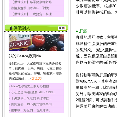
‧
【優雅玩廚】冬季健康輕鬆補...
五味子性質溫熱所含營
少致癌的機率。根據20
‧
濃情蜜意的山珍海味 「討海...
養成分有揮發油、檸...
啡可以預防包括肝癌、
‧
【優雅玩廚】一次搞定！料理...
草魚
草魚含有維生素A、維生
素C、及豐富的蛋白...
●
肝癌
咖啡的護肝功效，主要
非酒精性脂肪肝的嚴重
的纖維化、減少脂肪性
我的Costco必買No.1
臟，因為膠原蛋白是讓
癌物有化學性的保護作
提到Costco，大家都有說不完的必買名
單：雞肉捲、貝果、烤雞、巧克力和各
種能想到的便宜、好用、需要或不需要
對於咖啡可防肝癌的研
的家庭用品.......<
詳全文
>
對486,799人（其中
‧
Glico之冰雪女王的好心機餅...
量最高的一組，比起喝
‧
心心念念3年的鷹牌GHIRARDE...
另外，歐美國家的動物
‧
千萬別倒出來吃的 森永牛奶...
2種雙?類，可以調整
‧
回到過去！1955美式培根牛肉...
夠調整肝臟的解毒功能
‧
慶中秋！好丘的「老外月餅」...