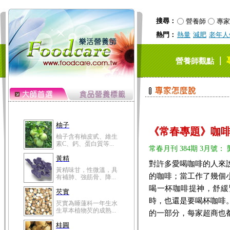
黃精味甘，性微溫，具
有補肺、強筋骨、降...
搜尋：
營養師
專家
芡實
熱門：
熱量
減肥
老年人
芡實為睡蓮科一年生水
生草本植物芡的成熟...
桂圓
｜
營養師觀點
桂圓的營養成分非一般
水果可比，含有蛋白...
高粱米
高粱米別名為蜀黍，為
禾本科一年生作物。...
鯽魚
《常春專題》咖
鯽魚裡所含的營養成分
有蛋白質、脂肪、磷...
常春月刊 384期 3月號： 
鮪魚
對許多愛喝咖啡的人來
鮪魚肚肉中的不飽和脂
的咖啡；當工作了幾個
肪酸內富含EPA和DH...
喝一杯咖啡提神，舒緩
韭菜
時，也還是要喝杯咖啡
韭菜所含的膳食纖維能
幫助消化與通便；揮...
的一部分，每家超商也
冬瓜