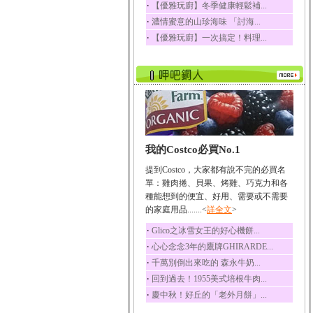
‧
【優雅玩廚】冬季健康輕鬆補...
榛果裡所含的營養素有
‧
濃情蜜意的山珍海味 「討海...
蛋白質、脂肪、醣類...
‧
【優雅玩廚】一次搞定！料理...
迷迭香
迷迭香 裡頭含有咖啡
酸、迷迭香酸、植物...
咖啡
咖啡中的咖啡因會刺激
中樞神經系統，特別...
椰子
我的Costco必買No.1
椰子含有糖類、脂肪、
蛋白質、維生素及多...
提到Costco，大家都有說不完的必買名
荔枝
單：雞肉捲、貝果、烤雞、巧克力和各
荔枝性質溫和所含的營
種能想到的便宜、好用、需要或不需要
養素有醣類、檸檬酸...
的家庭用品.......<
詳全文
>
五味子
‧
Glico之冰雪女王的好心機餅...
五味子性質溫熱所含營
‧
心心念念3年的鷹牌GHIRARDE...
養成分有揮發油、檸...
‧
千萬別倒出來吃的 森永牛奶...
草魚
‧
回到過去！1955美式培根牛肉...
草魚含有維生素A、維生
‧
慶中秋！好丘的「老外月餅」...
素C、及豐富的蛋白...