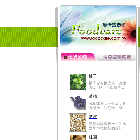
柚子
柚子含有柚皮甙、維生
素C、鈣、蛋白質等...
黃精
黃精味甘，性微溫，具
有補肺、強筋骨、降...
芡實
芡實為睡蓮科一年生水
生草本植物芡的成熟...
桂圓