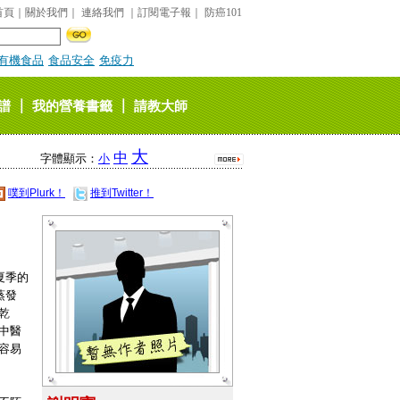
首頁
｜
關於我們
｜
連絡我們
｜
訂閱電子報
｜
防癌101
有機食品
食品安全
免疫力
｜
｜
譜
我的營養書籤
請教大師
大
中
字體顯示：
小
噗到Plurk！
推到Twitter！
夏季的
蒸發
乾
中醫
容易