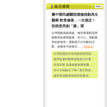
臺中榮民總醫院積極推動再生
醫療 軟骨修復，一次搞定！
助病患再創「膝」望
台灣運動風氣漸盛，雖培養運動習慣
能夠有助身體健康，但小心，運動傷
害如影隨形！運動是不分年齡的活
動，卻都有可能發生.......<
詳全文
>
‧
台灣基層診所首度糖尿病照護...
‧
臺灣皮膚科醫學會最新2020異...
‧
長假到來 孩童健康崩壞危機...
‧
你今天喝飽水了嗎？夏日輕鬆...
‧
讓學童遠離暑假發胖危機 從...