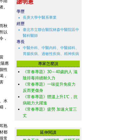
不陌
謝明憲
者。
學歷
長庚大學中醫系畢業
經歷
而秋
臺北市立聯合醫院林森中醫院區中
所以
醫科醫師
令，
專長
中醫外科、中醫內科、中醫婦科、
胃腸疾病、過敏性疾病、精神疾病
當
陰陽應
專家怎麼說
個性
《常春專題》30～40歲的人 滋
渴，
陰排毒持續耐久力
害
《常春專題》一味提升免疫力
反而更傷身
《常春專題》體溫上升1℃，抗
、水
病能力大躍進
疇，
《常春專題》疲勞 加速火冒三
丈
耳熟
材都
延伸閱讀
很常