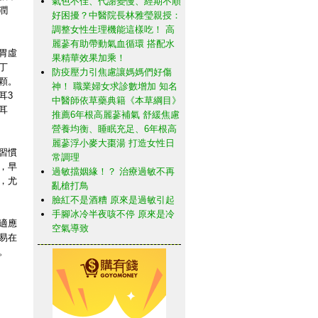
氣色不佳、代謝變慢、經期不順
潤
好困擾？中醫院長林雅瑩親授：
調整女性生理機能這樣吃！ 高
麗蔘有助帶動氣血循環 搭配水
胃虛
果精華效果加乘！
丁
防疫壓力引焦慮讓媽媽們好傷
4顆。
神！ 職業婦女求診數增加 知名
耳3
中醫師依草藥典籍《本草綱目》
耳
推薦6年根高麗蔘補氣 舒緩焦慮
營養均衡、睡眠充足、6年根高
麗蔘浮小麥大棗湯 打造女性日
習慣
常調理
，早
過敏擋姻緣！？ 治療過敏不再
，尤
亂槍打鳥
臉紅不是酒糟 原來是過敏引起
手腳冰冷半夜咳不停 原來是冷
適應
空氣導致
易在
。