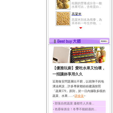
桂圓的營養成分非一般
水果可比，含有蛋白...
高粱米
高粱米別名為蜀黍，為
禾本科一年生作物。...
鯽魚
鯽魚裡所含的營養成分
有蛋白質、脂肪、磷...
鮪魚
鮪魚肚肉中的不飽和脂
肪酸內富含EPA和DH...
韭菜
【優雅玩廚】愛吃水果又怕壞，
韭菜所含的膳食纖維能
幫助消化與通便；揮...
一招讓妳享用久久
冬瓜
近期食安問題層出不窮，以前陣子的地
冬瓜營養價值高，鈉含
溝油來說，許多專家都紛紛建議按照
量極低是水腫病人的...
「蔬果579」原則，於一日內攝取多樣的
蔬菜、水果.......<
豆豉
詳全文
>
豆豉裡頭含有營養的蛋
‧
部落自然蔬菜 邀都市人共食...
白質、脂肪、鈣、磷...
‧
色香味俱全！冬季不能錯過的...
榛果