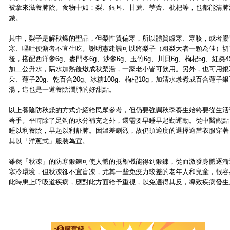
被拿來滋養肺陰。食物中如：梨、銀耳、甘蔗、荸薺、枇杷等，也都能清肺
燥。
其中，梨子是解秋燥的聖品，但梨性質偏寒，所以體質虛寒、寒咳，或者腸
寒、嘔吐便溏者不宜生吃。謝明憲建議可以將梨子（粗梨大者一顆為佳）切
後，搭配西洋參6g、麥門冬6g、沙參6g、玉竹6g、川貝6g、枸杞5g、紅棗
加二公升水，隔水加熱後燉成秋梨湯，一家老小皆可飲用。另外，也可用銀
朵、蓮子20g、乾百合20g、冰糖100g、枸杞10g，加清水燉煮成百合蓮子銀
湯，這也是一道養陰潤肺的好甜點。
以上養陰防秋燥的方式介紹給民眾參考，但仍要強調秋季養生始終要從生活
著手。平時除了足夠的水分補充之外，還需要早睡早起勤運動。從中醫觀點
睡以利養陰，早起以利舒肺。因溫差劇烈，故仍須適度的選擇適當衣服穿著
其以「洋蔥式」服裝為宜。
雖然「秋凍」的防寒鍛鍊可使人體的抵禦機能得到鍛鍊，從而激發身體逐漸
寒冷環境，但秋凍卻不宜盲凍，尤其一些免疫力較差的老年人和兒童，很容
此時患上呼吸道疾病，應對此方面給予重視，以免適得其反，導致疾病發生