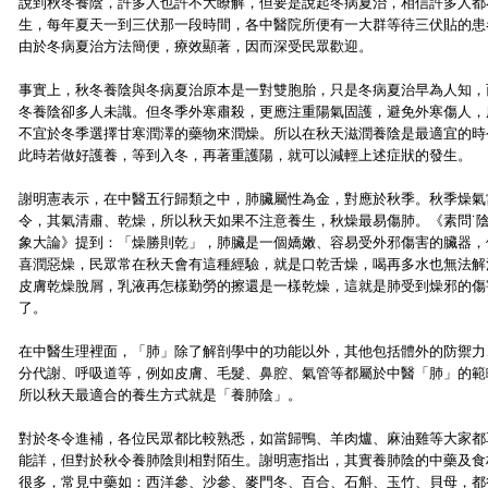
說到秋冬養陰，許多人也許不大瞭解，但要是說起冬病夏治，相信許多人都
生，每年夏天一到三伏那一段時間，各中醫院所便有一大群等待三伏貼的患
由於冬病夏治方法簡便，療效顯著，因而深受民眾歡迎。
事實上，秋冬養陰與冬病夏治原本是一對雙胞胎，只是冬病夏治早為人知，
冬養陰卻多人未識。但冬季外寒肅殺，更應注重陽氣固護，避免外寒傷人，
不宜於冬季選擇甘寒潤澤的藥物來潤燥。所以在秋天滋潤養陰是最適宜的時
此時若做好護養，等到入冬，再著重護陽，就可以減輕上述症狀的發生。
謝明憲表示，在中醫五行歸類之中，肺臟屬性為金，對應於秋季。秋季燥氣
令，其氣清肅、乾燥，所以秋天如果不注意養生，秋燥最易傷肺。《素問˙
象大論》提到：「燥勝則乾」，肺臟是一個嬌嫩、容易受外邪傷害的臟器，
喜潤惡燥，民眾常在秋天會有這種經驗，就是口乾舌燥，喝再多水也無法解
皮膚乾燥脫屑，乳液再怎樣勤勞的擦還是一樣乾燥，這就是肺受到燥邪的傷
了。
在中醫生理裡面，「肺」除了解剖學中的功能以外，其他包括體外的防禦力
分代謝、呼吸道等，例如皮膚、毛髮、鼻腔、氣管等都屬於中醫「肺」的範
所以秋天最適合的養生方式就是「養肺陰」。
對於冬令進補，各位民眾都比較熟悉，如當歸鴨、羊肉爐、麻油雞等大家都
能詳，但對於秋令養肺陰則相對陌生。謝明憲指出，其實養肺陰的中藥及食
很多，常見中藥如：西洋參、沙參、麥門冬、百合、石斛、玉竹、貝母，都