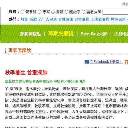
回
搜尋：
營養師
專家
書籍
關鍵字
請教大師
熱門：
熱量
減肥
老年人健康
女性健康
兒童健康
上班族健康
男性健康
專家怎麼說
｜
｜
｜
營養師觀點
Best Buy大師
大師食
在Facebook上分享！
秋季養生 首重潤肺
臺北市立聯合醫院林森中醫院區 中醫科／醫師 謝明憲
“白露”過後，雨水漸少，天氣乾燥，晝熱夜涼，時序進入台灣秋季，氣候由
悶濕鬱熱轉變成相對乾燥，此時氣候特點是“燥”邪當令。這個時期人的汗液
快，您是否在這樣的時令更迭變化中，會出現鼻腔乾燥不適、流鼻血、咽喉
燥、遇風咽喉癢、乾咳不適、皮膚乾燥脫屑、搔癢不止等症？北市聯醫林森
院區中醫科醫師謝明憲說，在中醫認知，入冬天氣轉乾冷，這樣的環境下，
造成上述因乾燥而產生症狀的加重，甚至造成各種過敏性疾病發作。