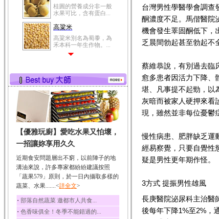
桂圓的營養成分非一般
台灣男性學醫學會調查
水果可比，含有蛋白...
酮濃度不足。馬偕醫院
高粱米
機會發生睪固酮低下，
高粱米別名為蜀黍，為
乏晨間勃起甚至勃起不
禾本科一年生作物。...
鯽魚
蔡維恭說，有別過去臨
鯽魚裡所含的營養成分
有蛋白質、脂肪、磷...
愈多患者因活力下降、
堪、凡事提不起勁，以
鮪魚
灰暗而被家人硬押來看
鮪魚肚肉中的不飽和脂
肪酸內富含EPA和DH...
現，雖然並非每位憂鬱
韭菜
【優雅玩廚】愛吃水果又怕壞，
韭菜所含的膳食纖維能
慢性病患、肥胖缺乏運
幫助消化與通便；揮...
一招讓妳享用久久
經易察覺，只要自覺性
冬瓜
近期食安問題層出不窮，以前陣子的地
疑是男性更年期作怪。
冬瓜營養價值高，鈉含
溝油來說，許多專家都紛紛建議按照
量極低是水腫病人的...
「蔬果579」原則，於一日內攝取多樣的
3方式 提振男性雄風
蔬菜、水果.......<
豆豉
詳全文
>
豆豉裡頭含有營養的蛋
長庚醫院泌尿科主治醫
‧
部落自然蔬菜 邀都市人共食...
白質、脂肪、鈣、磷...
後每年下降1%至2%，
‧
色香味俱全！冬季不能錯過的...
榛果