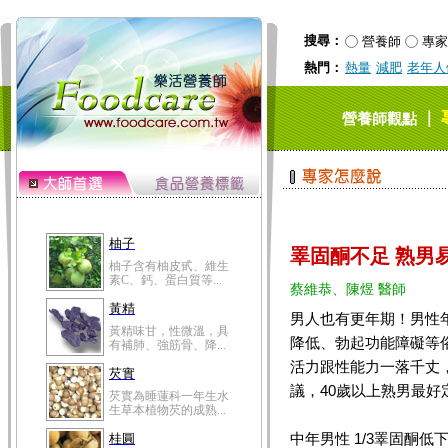
搜尋：
營養師
專家
熱門：
熱量
減肥
老年人
｜
營養師觀點
柚子
睪固酮不足 熟男
柚子含有柚皮甙、維生
素C、鈣、蛋白質等...
蔡維恭、陳煜 醫師
黃精
男人也有更年期！男性
黃精味甘，性微溫，具
降低、勃起功能障礙等
有補肺、強筋骨、降...
活力跟性能力一落千丈
芡實
議，40歲以上熟男最
芡實為睡蓮科一年生水
生草本植物芡的成熟...
中年男性 1/3睪固酮低
桂圓