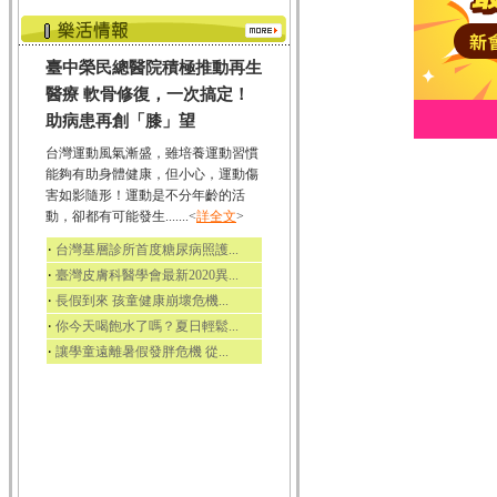
臺中榮民總醫院積極推動再生
醫療 軟骨修復，一次搞定！
助病患再創「膝」望
台灣運動風氣漸盛，雖培養運動習慣
能夠有助身體健康，但小心，運動傷
害如影隨形！運動是不分年齡的活
動，卻都有可能發生.......<
詳全文
>
‧
台灣基層診所首度糖尿病照護...
‧
臺灣皮膚科醫學會最新2020異...
‧
長假到來 孩童健康崩壞危機...
‧
你今天喝飽水了嗎？夏日輕鬆...
‧
讓學童遠離暑假發胖危機 從...