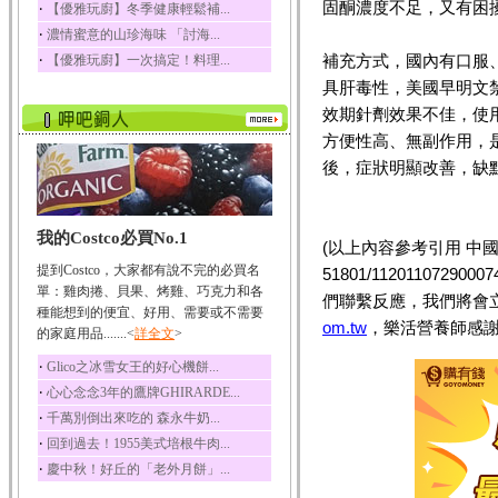
固酮濃度不足，又有困
‧
【優雅玩廚】冬季健康輕鬆補...
榛果裡所含的營養素有
‧
濃情蜜意的山珍海味 「討海...
蛋白質、脂肪、醣類...
‧
補充方式，國內有口服
【優雅玩廚】一次搞定！料理...
迷迭香
具肝毒性，美國早明文
迷迭香 裡頭含有咖啡
酸、迷迭香酸、植物...
效期針劑效果不佳，使
方便性高、無副作用，是
咖啡
後，症狀明顯改善，缺
咖啡中的咖啡因會刺激
中樞神經系統，特別...
椰子
我的Costco必買No.1
椰子含有糖類、脂肪、
(以上內容參考引用 中國時報／李盛雯
蛋白質、維生素及多...
提到Costco，大家都有說不完的必買名
51801/11201107
荔枝
單：雞肉捲、貝果、烤雞、巧克力和各
們聯繫反應，我們將會
荔枝性質溫和所含的營
種能想到的便宜、好用、需要或不需要
om.tw
，樂活營養師感謝
養素有醣類、檸檬酸...
的家庭用品.......<
詳全文
>
五味子
‧
Glico之冰雪女王的好心機餅...
五味子性質溫熱所含營
‧
心心念念3年的鷹牌GHIRARDE...
養成分有揮發油、檸...
‧
千萬別倒出來吃的 森永牛奶...
草魚
‧
回到過去！1955美式培根牛肉...
草魚含有維生素A、維生
‧
慶中秋！好丘的「老外月餅」...
素C、及豐富的蛋白...