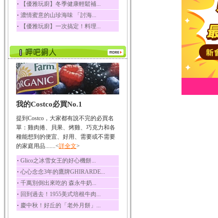
‧
【優雅玩廚】冬季健康輕鬆補...
‧
濃情蜜意的山珍海味 「討海...
‧
【優雅玩廚】一次搞定！料理...
我的Costco必買No.1
提到Costco，大家都有說不完的必買名
單：雞肉捲、貝果、烤雞、巧克力和各
種能想到的便宜、好用、需要或不需要
的家庭用品.......<
詳全文
>
‧
Glico之冰雪女王的好心機餅...
‧
心心念念3年的鷹牌GHIRARDE...
‧
千萬別倒出來吃的 森永牛奶...
‧
回到過去！1955美式培根牛肉...
‧
慶中秋！好丘的「老外月餅」...