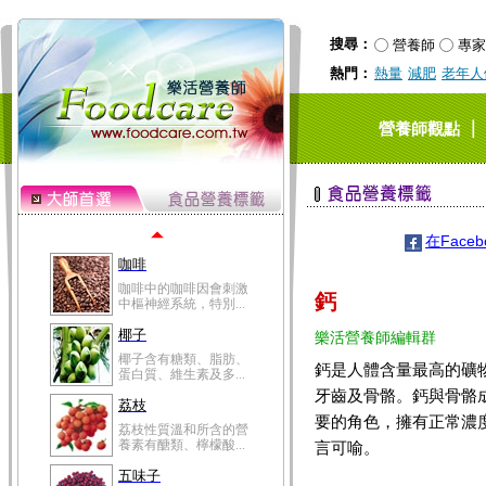
冬瓜營養價值高，鈉含
量極低是水腫病人的...
搜尋：
營養師
專家
豆豉
熱門：
熱量
減肥
老年人
豆豉裡頭含有營養的蛋
白質、脂肪、鈣、磷...
榛果
｜
營養師觀點
榛果裡所含的營養素有
蛋白質、脂肪、醣類...
迷迭香
迷迭香 裡頭含有咖啡
酸、迷迭香酸、植物...
在Face
咖啡
咖啡中的咖啡因會刺激
鈣
中樞神經系統，特別...
椰子
樂活營養師編輯群
椰子含有糖類、脂肪、
鈣是人體含量最高的礦物
蛋白質、維生素及多...
牙齒及骨骼。鈣與骨骼
荔枝
要的角色，擁有正常濃
荔枝性質溫和所含的營
養素有醣類、檸檬酸...
言可喻。
五味子