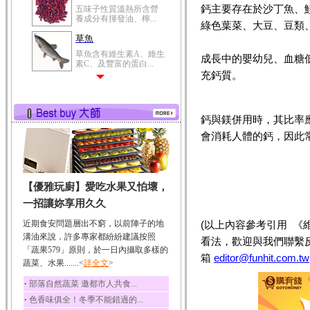
鈣主要存在於沙丁魚、
五味子性質溫熱所含營
養成分有揮發油、檸...
綠色葉菜、大豆、豆類
草魚
草魚含有維生素A、維生
成長中的嬰幼兒、血糖
素C、及豐富的蛋白...
充鈣質。
鈣與鎂併用時，其比率
會消耗人體的鈣，因此
【優雅玩廚】愛吃水果又怕壞，
一招讓妳享用久久
近期食安問題層出不窮，以前陣子的地
(以上內容參考引用 
溝油來說，許多專家都紛紛建議按照
看法，歡迎與我們聯繫
「蔬果579」原則，於一日內攝取多樣的
箱
editor@funhit.com.tw
蔬菜、水果.......<
詳全文
>
‧
部落自然蔬菜 邀都市人共食...
‧
色香味俱全！冬季不能錯過的...