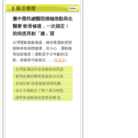
臺中榮民總醫院積極推動再生
醫療 軟骨修復，一次搞定！
助病患再創「膝」望
台灣運動風氣漸盛，雖培養運動習慣
能夠有助身體健康，但小心，運動傷
害如影隨形！運動是不分年齡的活
動，卻都有可能發生.......<
詳全文
>
‧
台灣基層診所首度糖尿病照護...
‧
臺灣皮膚科醫學會最新2020異...
‧
長假到來 孩童健康崩壞危機...
‧
你今天喝飽水了嗎？夏日輕鬆...
‧
讓學童遠離暑假發胖危機 從...