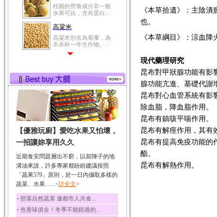
桂圓的營養成分非一般
《本草拾遺》：主陰潰
水果可比，含有蛋白...
也。
高粱米
《本草綱目》：涼血降
高粱米別名為蜀黍，為
禾本科一年生作物。...
鯽魚
現代藥理研究
鯽魚裡所含的營養成分
昆布對甲狀腺功能有影
有蛋白質、脂肪、磷...
腺功能亢進、基礎代謝
鮪魚
昆布對心血管系統有影
鮪魚肚肉中的不飽和脂
除血脂，降血脂作用。
肪酸內富含EPA和DH...
昆布有鎮咳平喘作用。
韭菜
昆布有解痙作用，其有
【優雅玩廚】愛吃水果又怕壞，
韭菜所含的膳食纖維能
幫助消化與通便；揮...
昆布有提高免疫功能的
一招讓妳享用久久
冬瓜
酯。
近期食安問題層出不窮，以前陣子的地
冬瓜營養價值高，鈉含
昆布有解熱作用。
溝油來說，許多專家都紛紛建議按照
量極低是水腫病人的...
「蔬果579」原則，於一日內攝取多樣的
蔬菜、水果.......<
豆豉
詳全文
>
豆豉裡頭含有營養的蛋
‧
部落自然蔬菜 邀都市人共食...
白質、脂肪、鈣、磷...
‧
色香味俱全！冬季不能錯過的...
榛果