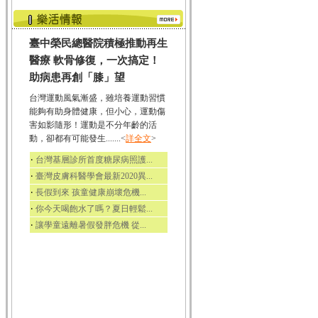
臺中榮民總醫院積極推動再生
醫療 軟骨修復，一次搞定！
助病患再創「膝」望
台灣運動風氣漸盛，雖培養運動習慣
能夠有助身體健康，但小心，運動傷
害如影隨形！運動是不分年齡的活
動，卻都有可能發生.......<
詳全文
>
‧
台灣基層診所首度糖尿病照護...
‧
臺灣皮膚科醫學會最新2020異...
‧
長假到來 孩童健康崩壞危機...
‧
你今天喝飽水了嗎？夏日輕鬆...
‧
讓學童遠離暑假發胖危機 從...