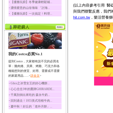
‧
【優雅玩廚】冬季健康輕鬆補...
(以上內容參考引用 醫
榛果裡所含的營養素有
‧
濃情蜜意的山珍海味 「討海...
蛋白質、脂肪、醣類...
與我們聯繫反應，我們
‧
【優雅玩廚】一次搞定！料理...
迷迭香
hit.com.tw
，樂活營養獅
迷迭香 裡頭含有咖啡
酸、迷迭香酸、植物...
咖啡
咖啡中的咖啡因會刺激
中樞神經系統，特別...
椰子
我的Costco必買No.1
椰子含有糖類、脂肪、
蛋白質、維生素及多...
提到Costco，大家都有說不完的必買名
荔枝
單：雞肉捲、貝果、烤雞、巧克力和各
荔枝性質溫和所含的營
種能想到的便宜、好用、需要或不需要
養素有醣類、檸檬酸...
的家庭用品.......<
詳全文
>
五味子
‧
Glico之冰雪女王的好心機餅...
五味子性質溫熱所含營
‧
心心念念3年的鷹牌GHIRARDE...
養成分有揮發油、檸...
‧
千萬別倒出來吃的 森永牛奶...
草魚
‧
回到過去！1955美式培根牛肉...
草魚含有維生素A、維生
‧
慶中秋！好丘的「老外月餅」...
素C、及豐富的蛋白...