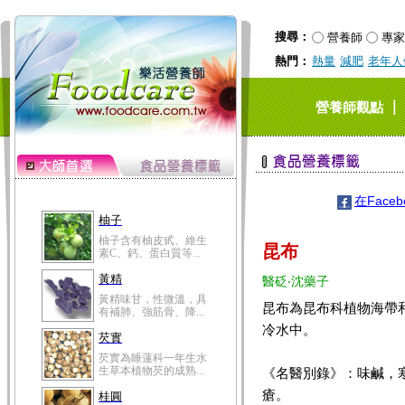
搜尋：
營養師
專家
熱門：
熱量
減肥
老年人
｜
營養師觀點
在Face
柚子
柚子含有柚皮甙、維生
昆布
素C、鈣、蛋白質等...
黃精
醫砭‧沈藥子
黃精味甘，性微溫，具
昆布為昆布科植物海帶和
有補肺、強筋骨、降...
冷水中。
芡實
芡實為睡蓮科一年生水
生草本植物芡的成熟...
《名醫別錄》：味鹹，
瘡。
桂圓