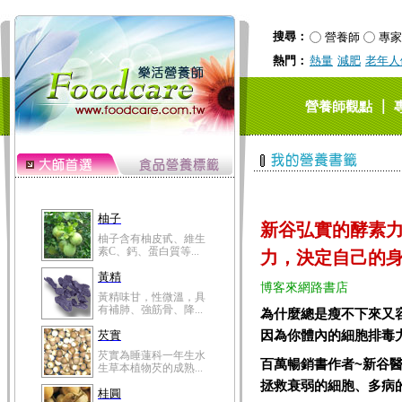
搜尋：
營養師
專家
熱門：
熱量
減肥
老年人
｜
營養師觀點
柚子
新谷弘實的酵素
柚子含有柚皮甙、維生
素C、鈣、蛋白質等...
力，決定自己的
黃精
博客來網路書店
黃精味甘，性微溫，具
有補肺、強筋骨、降...
為什麼總是瘦不下來又
因為你體內的細胞排毒
芡實
芡實為睡蓮科一年生水
百萬暢銷書作者~新谷
生草本植物芡的成熟...
拯救衰弱的細胞、多病
桂圓