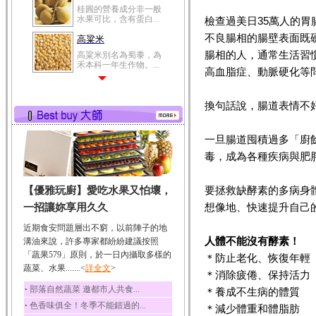
桂圓的營養成分非一般
水果可比，含有蛋白...
檢查過美日35萬人的
不良腸相的腸壁表面既
高粱米
腸相的人，通常生活習
高粱米別名為蜀黍，為
禾本科一年生作物。...
高血脂症、動脈硬化等
鯽魚
鯽魚裡所含的營養成分
換句話說，腸道表情不
有蛋白質、脂肪、磷...
鮪魚
一旦腸道囤積過多「廚
鮪魚肚肉中的不飽和脂
毒，成為各種疾病與肥
肪酸內富含EPA和DH...
韭菜
要拯救缺酵素的多病身
【優雅玩廚】愛吃水果又怕壞，
韭菜所含的膳食纖維能
幫助消化與通便；揮...
想像地、快速提升自己
一招讓妳享用久久
冬瓜
近期食安問題層出不窮，以前陣子的地
冬瓜營養價值高，鈉含
人體不能沒有酵素！
溝油來說，許多專家都紛紛建議按照
量極低是水腫病人的...
「蔬果579」原則，於一日內攝取多樣的
＊防止老化、恢復年輕
蔬菜、水果.......<
豆豉
詳全文
>
＊消除疲倦、保持活力
豆豉裡頭含有營養的蛋
‧
部落自然蔬菜 邀都市人共食...
＊養成不生病的體質
白質、脂肪、鈣、磷...
‧
色香味俱全！冬季不能錯過的...
＊減少體重和體脂肪
榛果