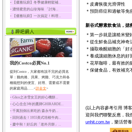
‧
【優雅玩廚】冬季健康輕鬆補...
＊皮膚恢復光滑彈性
榛果裡所含的營養素有
‧
濃情蜜意的山珍海味 「討海...
蛋白質、脂肪、醣類...
＊預防癌症和過敏等免
‧
【優雅玩廚】一次搞定！料理...
迷迭香
新谷式酵素飲食法，拯
迷迭香 裡頭含有咖啡
酸、迷迭香酸、植物...
＊第一步就是讓糙米變
咖啡
＊從生鮮食品補充神奇
咖啡中的咖啡因會刺激
中樞神經系統，特別...
＊攝取喚醒細胞的「好
＊養成讓細胞休息的好
椰子
＊花草咖啡，最有效的
我的Costco必買No.1
椰子含有糖類、脂肪、
蛋白質、維生素及多...
＊保健食品，有效補充
提到Costco，大家都有說不完的必買名
荔枝
單：雞肉捲、貝果、烤雞、巧克力和各
荔枝性質溫和所含的營
種能想到的便宜、好用、需要或不需要
養素有醣類、檸檬酸...
的家庭用品.......<
詳全文
>
五味子
‧
Glico之冰雪女王的好心機餅...
五味子性質溫熱所含營
‧
心心念念3年的鷹牌GHIRARDE...
養成分有揮發油、檸...
(以上內容參考引用 博
‧
千萬別倒出來吃的 森永牛奶...
草魚
迎與我們聯繫反應，我
‧
回到過去！1955美式培根牛肉...
草魚含有維生素A、維生
unhit.com.tw
，樂活營養
‧
慶中秋！好丘的「老外月餅」...
素C、及豐富的蛋白...