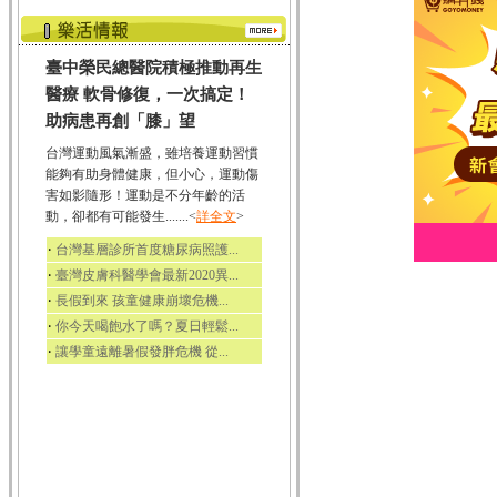
臺中榮民總醫院積極推動再生
醫療 軟骨修復，一次搞定！
助病患再創「膝」望
台灣運動風氣漸盛，雖培養運動習慣
能夠有助身體健康，但小心，運動傷
害如影隨形！運動是不分年齡的活
動，卻都有可能發生.......<
詳全文
>
‧
台灣基層診所首度糖尿病照護...
‧
臺灣皮膚科醫學會最新2020異...
‧
長假到來 孩童健康崩壞危機...
‧
你今天喝飽水了嗎？夏日輕鬆...
‧
讓學童遠離暑假發胖危機 從...