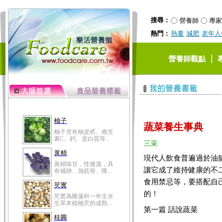
搜尋：
營養師
專家
熱門：
熱量
減肥
老年人
｜
營養師觀點
柚子
蔬菜養生事典
柚子含有柚皮甙、維生
素C、鈣、蛋白質等...
三采
黃精
現代人飲食普遍過於油
黃精味甘，性微溫，具
讓它成了維持健康的不
有補肺、強筋骨、降...
食用禁忌等，要搭配自
芡實
的！
芡實為睡蓮科一年生水
生草本植物芡的成熟...
第一篇 話說蔬菜
桂圓