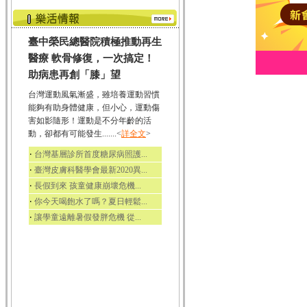
臺中榮民總醫院積極推動再生
醫療 軟骨修復，一次搞定！
助病患再創「膝」望
台灣運動風氣漸盛，雖培養運動習慣
能夠有助身體健康，但小心，運動傷
害如影隨形！運動是不分年齡的活
動，卻都有可能發生.......<
詳全文
>
‧
台灣基層診所首度糖尿病照護...
‧
臺灣皮膚科醫學會最新2020異...
‧
長假到來 孩童健康崩壞危機...
‧
你今天喝飽水了嗎？夏日輕鬆...
‧
讓學童遠離暑假發胖危機 從...