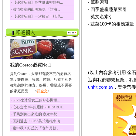
‧ 筆劃索引
‧
【優雅玩廚】冬季健康輕鬆補...
榛果裡所含的營養素有
‧ 四季盛產蔬菜索引
‧
濃情蜜意的山珍海味 「討海...
蛋白質、脂肪、醣類...
‧
‧ 英文名索引
【優雅玩廚】一次搞定！料理...
迷迭香
‧ 蔬菜100卡的相應重量
迷迭香 裡頭含有咖啡
酸、迷迭香酸、植物...
咖啡
咖啡中的咖啡因會刺激
中樞神經系統，特別...
椰子
我的Costco必買No.1
椰子含有糖類、脂肪、
蛋白質、維生素及多...
(以上內容參考引用 金
提到Costco，大家都有說不完的必買名
荔枝
迎與我們聯繫反應，我
單：雞肉捲、貝果、烤雞、巧克力和各
荔枝性質溫和所含的營
種能想到的便宜、好用、需要或不需要
unhit.com.tw
，樂活營養
養素有醣類、檸檬酸...
的家庭用品.......<
詳全文
>
五味子
‧
Glico之冰雪女王的好心機餅...
五味子性質溫熱所含營
‧
心心念念3年的鷹牌GHIRARDE...
養成分有揮發油、檸...
‧
千萬別倒出來吃的 森永牛奶...
草魚
‧
回到過去！1955美式培根牛肉...
草魚含有維生素A、維生
‧
慶中秋！好丘的「老外月餅」...
素C、及豐富的蛋白...