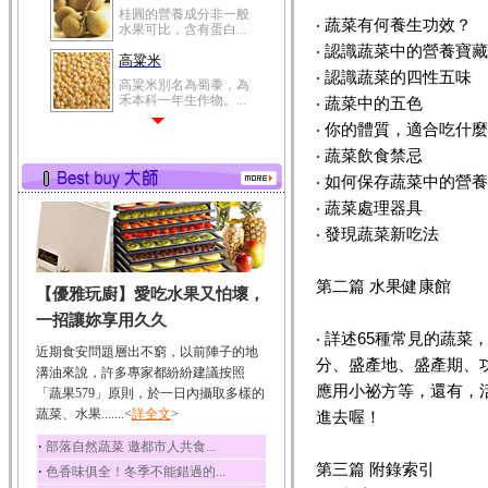
桂圓的營養成分非一般
‧ 蔬菜有何養生功效？
水果可比，含有蛋白...
‧ 認識蔬菜中的營養寶
高粱米
‧ 認識蔬菜的四性五味
高粱米別名為蜀黍，為
禾本科一年生作物。...
‧ 蔬菜中的五色
‧ 你的體質，適合吃什
鯽魚
‧ 蔬菜飲食禁忌
鯽魚裡所含的營養成分
有蛋白質、脂肪、磷...
‧ 如何保存蔬菜中的營
鮪魚
‧ 蔬菜處理器具
鮪魚肚肉中的不飽和脂
‧ 發現蔬菜新吃法
肪酸內富含EPA和DH...
韭菜
第二篇 水果健康館
【優雅玩廚】愛吃水果又怕壞，
韭菜所含的膳食纖維能
幫助消化與通便；揮...
一招讓妳享用久久
‧ 詳述65種常見的蔬
冬瓜
近期食安問題層出不窮，以前陣子的地
分、盛產地、盛產期、
冬瓜營養價值高，鈉含
溝油來說，許多專家都紛紛建議按照
量極低是水腫病人的...
應用小祕方等，還有，
「蔬果579」原則，於一日內攝取多樣的
蔬菜、水果.......<
豆豉
詳全文
>
進去喔！
豆豉裡頭含有營養的蛋
‧
部落自然蔬菜 邀都市人共食...
白質、脂肪、鈣、磷...
第三篇 附錄索引
‧
色香味俱全！冬季不能錯過的...
榛果