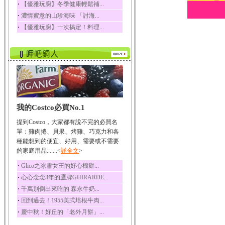
‧
【優雅玩廚】冬季健康輕鬆補...
榛果裡所含的營養素有
‧
濃情蜜意的山珍海味 「討海...
蛋白質、脂肪、醣類...
‧
【優雅玩廚】一次搞定！料理...
迷迭香
迷迭香 裡頭含有咖啡
酸、迷迭香酸、植物...
咖啡
咖啡中的咖啡因會刺激
中樞神經系統，特別...
椰子
我的Costco必買No.1
椰子含有糖類、脂肪、
蛋白質、維生素及多...
提到Costco，大家都有說不完的必買名
荔枝
單：雞肉捲、貝果、烤雞、巧克力和各
荔枝性質溫和所含的營
種能想到的便宜、好用、需要或不需要
養素有醣類、檸檬酸...
的家庭用品.......<
詳全文
>
五味子
‧
Glico之冰雪女王的好心機餅...
五味子性質溫熱所含營
‧
心心念念3年的鷹牌GHIRARDE...
養成分有揮發油、檸...
‧
千萬別倒出來吃的 森永牛奶...
草魚
‧
回到過去！1955美式培根牛肉...
草魚含有維生素A、維生
‧
慶中秋！好丘的「老外月餅」...
素C、及豐富的蛋白...