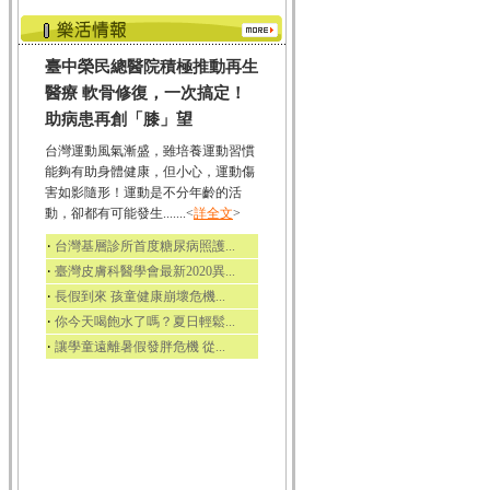
臺中榮民總醫院積極推動再生
醫療 軟骨修復，一次搞定！
助病患再創「膝」望
台灣運動風氣漸盛，雖培養運動習慣
能夠有助身體健康，但小心，運動傷
害如影隨形！運動是不分年齡的活
動，卻都有可能發生.......<
詳全文
>
‧
台灣基層診所首度糖尿病照護...
‧
臺灣皮膚科醫學會最新2020異...
‧
長假到來 孩童健康崩壞危機...
‧
你今天喝飽水了嗎？夏日輕鬆...
‧
讓學童遠離暑假發胖危機 從...