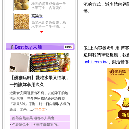
桂圓的營養成分非一般
流的方式，減少體內鈣
水果可比，含有蛋白...
骼。
高粱米
高粱米別名為蜀黍，為
禾本科一年生作物。...
鯽魚
鯽魚裡所含的營養成分
有蛋白質、脂肪、磷...
(以上內容參考引用 博
鮪魚
迎與我們聯繫反應，我
鮪魚肚肉中的不飽和脂
unhit.com.tw
，樂活營養
肪酸內富含EPA和DH...
韭菜
【優雅玩廚】愛吃水果又怕壞，
韭菜所含的膳食纖維能
幫助消化與通便；揮...
一招讓妳享用久久
冬瓜
近期食安問題層出不窮，以前陣子的地
冬瓜營養價值高，鈉含
溝油來說，許多專家都紛紛建議按照
量極低是水腫病人的...
「蔬果579」原則，於一日內攝取多樣的
蔬菜、水果.......<
豆豉
詳全文
>
豆豉裡頭含有營養的蛋
‧
部落自然蔬菜 邀都市人共食...
白質、脂肪、鈣、磷...
‧
色香味俱全！冬季不能錯過的...
榛果