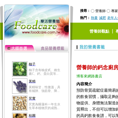
搜尋：
營養師
專家
熱門：
熱量
減肥
老年人
｜
營養師觀點
柚子
營養師的鈣念廚
柚子含有柚皮甙、維生
素C、鈣、蛋白質等...
博客來網路書店
黃精
內容簡介
黃精味甘，性微溫，具
預防骨質疏鬆症最簡易
有補肺、強筋骨、降...
的飲食習慣，攝取足夠
芡實
物提供、身體無法製造
芡實為睡蓮科一年生水
生草本植物芡的成熟...
質釋出，不但可以增加
的高鈣飲食食譜，可以
桂圓