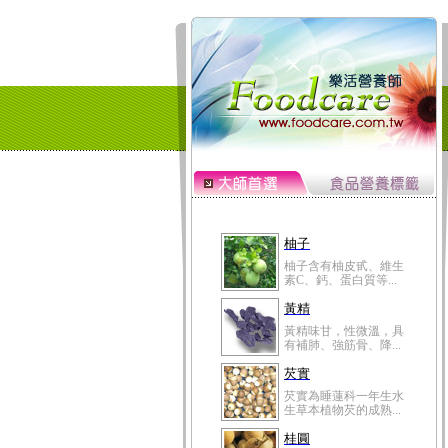
柚子
柚子含有柚皮甙、維生
素C、鈣、蛋白質等...
黃精
黃精味甘，性微溫，具
有補肺、強筋骨、降...
芡實
芡實為睡蓮科一年生水
生草本植物芡的成熟...
桂圓