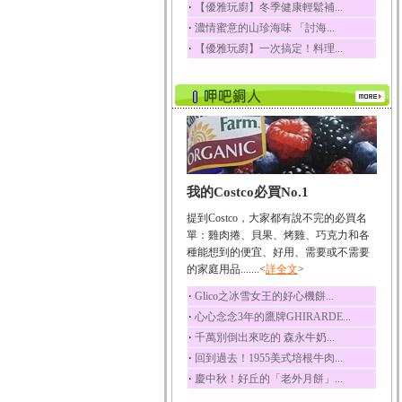
‧
【優雅玩廚】冬季健康輕鬆補...
榛果裡所含的營養素有
‧
濃情蜜意的山珍海味 「討海...
蛋白質、脂肪、醣類...
‧
【優雅玩廚】一次搞定！料理...
迷迭香
迷迭香 裡頭含有咖啡
酸、迷迭香酸、植物...
咖啡
咖啡中的咖啡因會刺激
中樞神經系統，特別...
椰子
我的Costco必買No.1
椰子含有糖類、脂肪、
蛋白質、維生素及多...
提到Costco，大家都有說不完的必買名
荔枝
單：雞肉捲、貝果、烤雞、巧克力和各
荔枝性質溫和所含的營
種能想到的便宜、好用、需要或不需要
養素有醣類、檸檬酸...
的家庭用品.......<
詳全文
>
五味子
‧
Glico之冰雪女王的好心機餅...
五味子性質溫熱所含營
‧
心心念念3年的鷹牌GHIRARDE...
養成分有揮發油、檸...
‧
千萬別倒出來吃的 森永牛奶...
草魚
‧
回到過去！1955美式培根牛肉...
草魚含有維生素A、維生
‧
慶中秋！好丘的「老外月餅」...
素C、及豐富的蛋白...