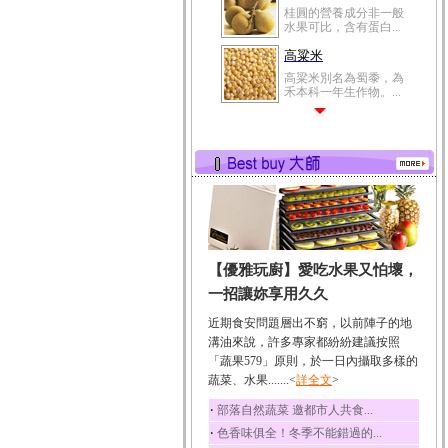
桂圓的營養成分非一般
水果可比，含有蛋白...
高粱米
高粱米別名為蜀黍，為
禾本科一年生作物。...
鯽魚
鯽魚裡所含的營養成分
有蛋白質、脂肪、磷...
鮪魚
鮪魚肚肉中的不飽和脂
肪酸內富含EPA和DH...
韭菜
【優雅玩廚】愛吃水果又怕壞，
韭菜所含的膳食纖維能
幫助消化與通便；揮...
一招讓妳享用久久
冬瓜
近期食安問題層出不窮，以前陣子的地
冬瓜營養價值高，鈉含
溝油來說，許多專家都紛紛建議按照
量極低是水腫病人的...
「蔬果579」原則，於一日內攝取多樣的
蔬菜、水果.......<
豆豉
詳全文
>
豆豉裡頭含有營養的蛋
‧
部落自然蔬菜 邀都市人共食...
白質、脂肪、鈣、磷...
‧
色香味俱全！冬季不能錯過的...
榛果