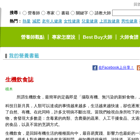
回
搜尋：
營養師
專家
書籍
關鍵字
請教大師
熱門：
熱量
減肥
老年人健康
女性健康
兒童健康
上班族健康
男性健康
｜
｜
｜
營養師觀點
專家怎麼說
Best Buy大師
大師食譜
在Facebook上分享！
生機飲食誌
積木
所謂生機飲食，最簡單的定義即是「攝取有機、無污染的新鮮食物」
科技日新月異，人類可以達成的事情越來越多，生活越來越快速，卻也逐漸
了自然、有機。在此同時，許多文明病不斷出現。當我們檢視自身所吃下的
物，會發現大多數是：含毒素的肉類、含農藥的蔬果、人工干擾食品、太過
的食品，以及不當的烹調方式。
生機飲食，是回歸有機生活的種種面向中，最容易實踐、影響力也最鉅的一
然而，很多人對生機飲食依然充滿疑問，例如覺得很麻煩、沒味道、不好吃