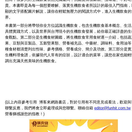
貴。本書即是為每一個想要瞭解、落實生機飲食者所設計的最佳入門指南，
顯的文字搭配圖片解說，讓你在輕鬆無壓力的閱讀方式中，進入生機飲食的
界。
本書第一部分將帶領你全方位認識生機飲食，包含生機飲食基本概念、生活
具體實踐方式，以及世界與台灣現今的生機飲食發展，給你最正確詳盡的生
食觀點。第二部分是生機食材圖鑑，將生機飲食常用食材逐一介紹，包括蔬
果、豆類與豆製品、五榖堅果類、營養補充品、中藥材、調味料、食用油等
種食材都清楚列出性味、參考價格、營養成分、簡介及功效。第三部分是實
生機料理食譜，依據現代人常有的症狀，設計適合的菜單，讓您在家也能輕
調出充滿天然美味的生機飲食。
(以上內容參考引用 博客來網路書店，對於引用有不同意見或看法，歡迎與
聯繫反應，我們將會立即處理或與您聯繫。聯絡信箱
editor@funhit.com.tw
營養獅感謝您的指教！)