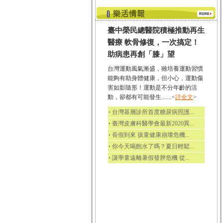
臺中榮民總醫院積極推動再生
醫療 軟骨修復，一次搞定！
助病患再創「膝」望
台灣運動風氣漸盛，雖培養運動習慣
能夠有助身體健康，但小心，運動傷
害如影隨形！運動是不分年齡的活
動，卻都有可能發生.......<
詳全文
>
‧
台灣基層診所首度糖尿病照護...
‧
臺灣皮膚科醫學會最新2020異...
‧
長假到來 孩童健康崩壞危機...
‧
你今天喝飽水了嗎？夏日輕鬆...
‧
讓學童遠離暑假發胖危機 從...