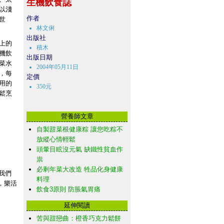
生機飲食誌
以淺
作者
世
林文俐
出版社
上的
積木
機飲
出版日期
菜水
2004年05月11日
，每
定價
用的
350元
鬆烹
營養師文章
自製甜菜根健康粽 讓您吃粽不
放縱心情輕鬆
頭暈目眩沒元氣 缺鐵性貧血作
祟
必剩年菜大改造 牲品化身健康
我們
料理
，樂活
飲食3原則 防脹氣胃痛
延伸閱讀
苦與甜戀曲：橙香巧克力鬆餅