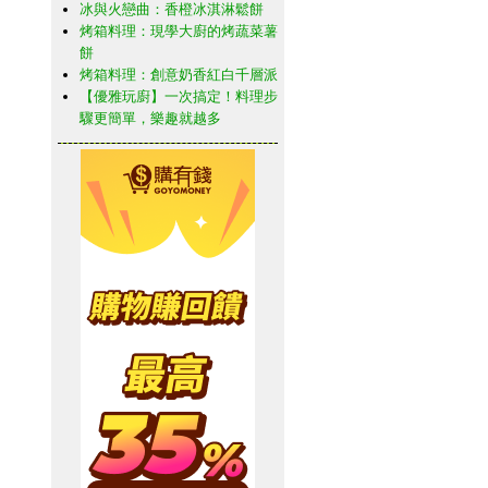
冰與火戀曲：香橙冰淇淋鬆餅
烤箱料理：現學大廚的烤蔬菜薯
餅
烤箱料理：創意奶香紅白千層派
【優雅玩廚】一次搞定！料理步
驟更簡單，樂趣就越多