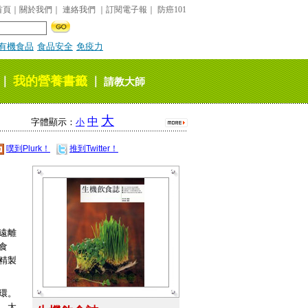
首頁
｜
關於我們
｜
連絡我們
｜
訂閱電子報
｜
防癌101
有機食品
食品安全
免疫力
我的營養書籤
｜
｜
請教大師
大
中
字體顯示：
小
噗到Plurk！
推到Twitter！
。
遠離
食
精製
環。
、太