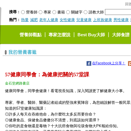
回
搜尋：
營養師
專家
書籍
關鍵字
請教大師
熱門：
熱量
減肥
老年人健康
女性健康
兒童健康
上班族健康
男性健康
｜
｜
｜
營養師觀點
專家怎麼說
Best Buy大師
大師食譜
在Facebook上分享！
57健康同學會：為健康把關的57堂課
金石堂網路書店
健康同學會，同學會健康！看電視長知識，深入閱讀更了解健康大小事。
專家、學者、醫師、醫藥記者組成的堅強來賓陣容，為您細說解答一般民眾
知道的57堂健康知識課：
◎許多人每天在吞維他命，為什麼吃太多反而要你命？
◎健康食品、保健食品傻傻分不清楚，到底該如何選擇？
◎你吃的是食物還是毒物？十大抗癌食物與垃圾食物大PK報給你知。