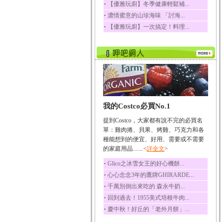
‧
【優雅玩廚】冬季健康輕鬆補...
榛果裡所含的營養素有
‧
濃情蜜意的山珍海味 「討海...
蛋白質、脂肪、醣類...
‧
【優雅玩廚】一次搞定！料理...
迷迭香
迷迭香 裡頭含有咖啡
酸、迷迭香酸、植物...
咖啡
咖啡中的咖啡因會刺激
中樞神經系統，特別...
椰子
我的Costco必買No.1
椰子含有糖類、脂肪、
蛋白質、維生素及多...
提到Costco，大家都有說不完的必買名
荔枝
單：雞肉捲、貝果、烤雞、巧克力和各
荔枝性質溫和所含的營
種能想到的便宜、好用、需要或不需要
養素有醣類、檸檬酸...
的家庭用品.......<
詳全文
>
五味子
‧
Glico之冰雪女王的好心機餅...
五味子性質溫熱所含營
‧
心心念念3年的鷹牌GHIRARDE...
養成分有揮發油、檸...
‧
千萬別倒出來吃的 森永牛奶...
草魚
‧
回到過去！1955美式培根牛肉...
草魚含有維生素A、維生
‧
慶中秋！好丘的「老外月餅」...
素C、及豐富的蛋白...