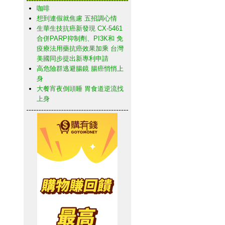
咖啡
想到連假就焦慮 五招調心情
生華生技抗癌新發現 CX-5461
合併PARP抑制劑、PI3K和 免
疫療法用藥抗癌效果加乘 台灣
美國同步提出新專利申請
高危險群逃避腸鏡 腸癌悄悄上
身
大餐宵夜倒頭睡 胃食道逆流找
上身