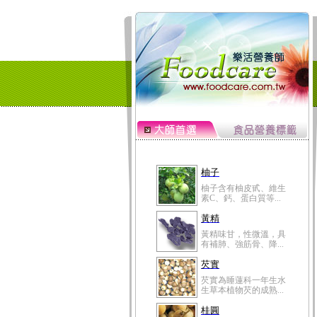
柚子
柚子含有柚皮甙、維生
素C、鈣、蛋白質等...
黃精
黃精味甘，性微溫，具
有補肺、強筋骨、降...
芡實
芡實為睡蓮科一年生水
生草本植物芡的成熟...
桂圓