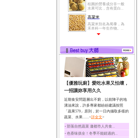
桂圓的營養成分非一般
水果可比，含有蛋白...
高粱米
高粱米別名為蜀黍，為
禾本科一年生作物。...
鯽魚
鯽魚裡所含的營養成分
有蛋白質、脂肪、磷...
鮪魚
鮪魚肚肉中的不飽和脂
肪酸內富含EPA和DH...
韭菜
【優雅玩廚】愛吃水果又怕壞，
韭菜所含的膳食纖維能
幫助消化與通便；揮...
一招讓妳享用久久
冬瓜
近期食安問題層出不窮，以前陣子的地
冬瓜營養價值高，鈉含
溝油來說，許多專家都紛紛建議按照
量極低是水腫病人的...
「蔬果579」原則，於一日內攝取多樣的
蔬菜、水果.......<
豆豉
詳全文
>
豆豉裡頭含有營養的蛋
‧
部落自然蔬菜 邀都市人共食...
白質、脂肪、鈣、磷...
‧
色香味俱全！冬季不能錯過的...
榛果