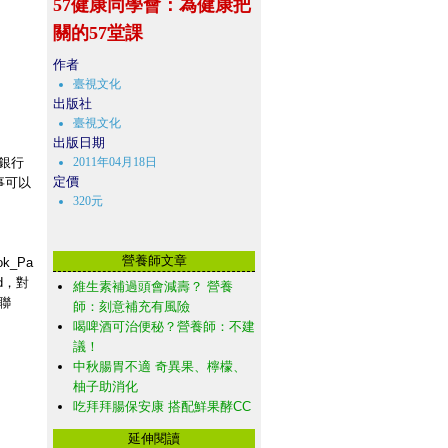
57健康同學會：為健康把
關的57堂課
作者
臺視文化
出版社
臺視文化
出版日期
銀行
2011年04月18日
定價
事可以
320元
營養師文章
ok_Pa
ard，對
維生素補過頭會減壽？ 營養
聯
師：刻意補充有風險
喝啤酒可治便秘？營養師：不建
議！
中秋腸胃不適 奇異果、檸檬、
柚子助消化
吃拜拜腸保安康 搭配鮮果酵CC
延伸閱讀