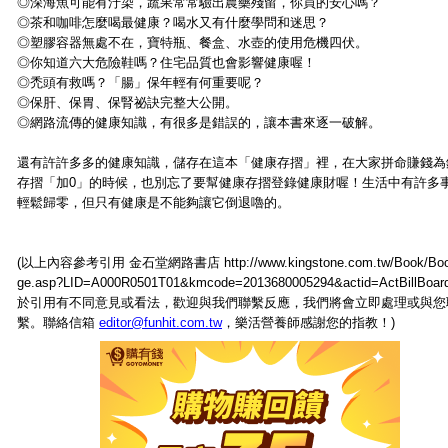
◎深海魚可能有汙染，蔬果常常驗出農藥殘留，你買的安心嗎？
◎茶和咖啡怎麼喝最健康？喝水又有什麼學問和迷思？
◎塑膠容器無處不在，寶特瓶、餐盒、水壺的使用危機四伏。
◎你知道六大危險鞋嗎？住宅品質也會影響健康喔！
◎禿頭有救嗎？「腸」保年輕有何重要呢？
◎保肝、保胃、保腎祕訣完整大公開。
◎網路流傳的健康知識，有很多是錯誤的，讓本書來逐一破解。
還有許許多多的健康知識，儲存在這本「健康存摺」裡，在大家拼命賺錢為
存摺「加0」的時候，也別忘了要幫健康存摺登錄健康財喔！生活中有許多
輕鬆歸零，但只有健康是不能夠讓它倒退嚕的。
(以上內容參考引用 金石堂網路書店 http://www.kingstone.com.tw/Book/Bo
ge.asp?LID=A000R0501T01&kmcode=2013680005294&actid=ActBillBo
於引用有不同意見或看法，歡迎與我們聯繫反應，我們將會立即處理或與您
繫。聯絡信箱
editor@funhit.com.tw
，樂活營養師感謝您的指教！)