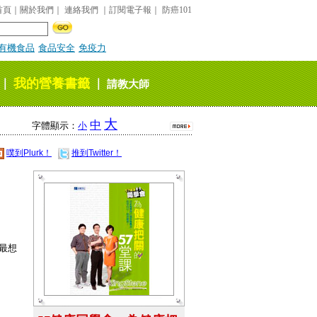
首頁
｜
關於我們
｜
連絡我們
｜
訂閱電子報
｜
防癌101
有機食品
食品安全
免疫力
我的營養書籤
｜
｜
請教大師
大
中
字體顯示：
小
噗到Plurk！
推到Twitter！
最想