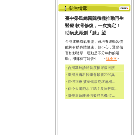
臺中榮民總醫院積極推動再生
醫療 軟骨修復，一次搞定！
助病患再創「膝」望
台灣運動風氣漸盛，雖培養運動習慣
能夠有助身體健康，但小心，運動傷
害如影隨形！運動是不分年齡的活
動，卻都有可能發生.......<
詳全文
>
‧
台灣基層診所首度糖尿病照護...
‧
臺灣皮膚科醫學會最新2020異...
‧
長假到來 孩童健康崩壞危機...
‧
你今天喝飽水了嗎？夏日輕鬆...
‧
讓學童遠離暑假發胖危機 從...