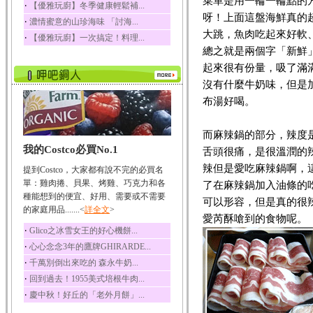
菜單是用一輪一輪點的
榛果裡所含的營養素有
‧
【優雅玩廚】冬季健康輕鬆補...
蛋白質、脂肪、醣類...
呀！上面這盤海鮮真的
‧
濃情蜜意的山珍海味 「討海...
迷迭香
大跳，魚肉吃起來好軟
‧
【優雅玩廚】一次搞定！料理...
迷迭香 裡頭含有咖啡
總之就是兩個字「新鮮
酸、迷迭香酸、植物...
起來很有份量，吸了滿
咖啡
沒有什麼牛奶味，但是
咖啡中的咖啡因會刺激
布湯好喝。
中樞神經系統，特別...
椰子
而麻辣鍋的部分，辣度
椰子含有糖類、脂肪、
我的Costco必買No.1
蛋白質、維生素及多...
舌頭很痛，是很溫潤的
辣但是愛吃麻辣鍋啊，
荔枝
提到Costco，大家都有說不完的必買名
單：雞肉捲、貝果、烤雞、巧克力和各
了在麻辣鍋加入油條的
荔枝性質溫和所含的營
養素有醣類、檸檬酸...
種能想到的便宜、好用、需要或不需要
可以形容，但是真的很
的家庭用品.......<
詳全文
>
五味子
愛芮酥嗆到的食物呢。
‧
五味子性質溫熱所含營
Glico之冰雪女王的好心機餅...
養成分有揮發油、檸...
‧
心心念念3年的鷹牌GHIRARDE...
草魚
‧
千萬別倒出來吃的 森永牛奶...
草魚含有維生素A、維生
‧
回到過去！1955美式培根牛肉...
素C、及豐富的蛋白...
‧
慶中秋！好丘的「老外月餅」...