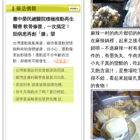
臺中榮民總醫院積極推動再生
醫療 軟骨修復，一次搞定！
麻辣一村的肉片都切的
助病患再創「膝」望
在麻辣鍋裡，起來之後
台灣運動風氣漸盛，雖培養運動習慣
錯唷～不過麻辣一村有
能夠有助身體健康，但小心，運動傷
害如影隨形！運動是不分年齡的活
作的，有墨魚丸、牛肉
動，卻都有可能發生.......<
詳全文
>
小丸子真的蠻酷的，吃
‧
又飽含湯汁，是整場吃
台灣基層診所首度糖尿病照護...
‧
臺灣皮膚科醫學會最新2020異...
很不錯，看起來超級扎
‧
長假到來 孩童健康崩壞危機...
的食物！
‧
你今天喝飽水了嗎？夏日輕鬆...
‧
讓學童遠離暑假發胖危機 從...