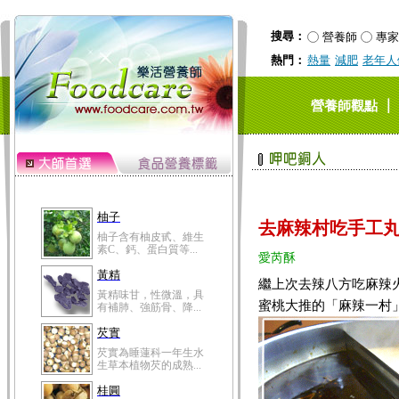
搜尋：
營養師
專家
熱門：
熱量
減肥
老年人
｜
營養師觀點
柚子
柚子含有柚皮甙、維生
去麻辣村吃手工丸
素C、鈣、蛋白質等...
愛芮酥
黃精
黃精味甘，性微溫，具
繼上次去辣八方吃麻辣
有補肺、強筋骨、降...
蜜桃大推的「麻辣一村
芡實
芡實為睡蓮科一年生水
生草本植物芡的成熟...
桂圓
桂圓的營養成分非一般