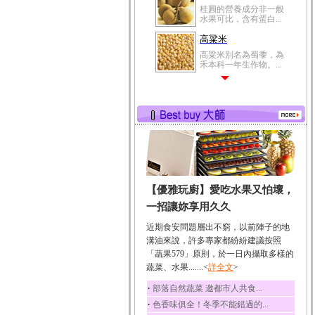
桂圓的營養成分非一般
水果可比，含有蛋白...
高粱米
高粱米別名為蜀黍，為
禾本科一年生作物。...
鯽魚
鯽魚裡所含的營養成分
有蛋白質、脂肪、磷...
鮪魚
鮪魚肚肉中的不飽和脂
肪酸內富含EPA和DH...
韭菜
【優雅玩廚】愛吃水果又怕壞，
韭菜所含的膳食纖維能
幫助消化與通便；揮...
一招讓妳享用久久
冬瓜
近期食安問題層出不窮，以前陣子的地
冬瓜營養價值高，鈉含
溝油來說，許多專家都紛紛建議按照
量極低是水腫病人的...
「蔬果579」原則，於一日內攝取多樣的
蔬菜、水果.......<
豆豉
詳全文
>
豆豉裡頭含有營養的蛋
‧
部落自然蔬菜 邀都市人共食...
白質、脂肪、鈣、磷...
‧
色香味俱全！冬季不能錯過的...
榛果