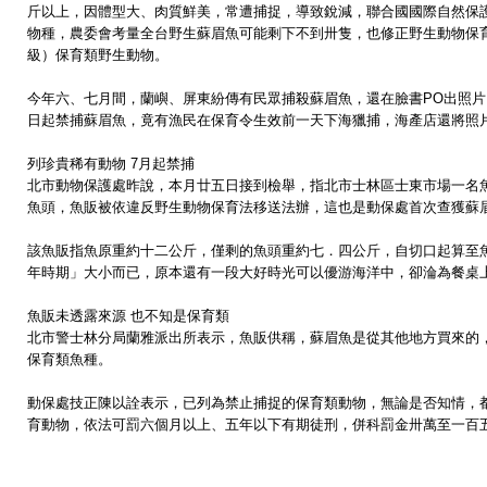
斤以上，因體型大、肉質鮮美，常遭捕捉，導致銳減，聯合國國際自然保護聯
物種，農委會考量全台野生蘇眉魚可能剩下不到卅隻，也修正野生動物保
級）保育類野生動物。
今年六、七月間，蘭嶼、屏東紛傳有民眾捕殺蘇眉魚，還在臉書PO出照
日起禁捕蘇眉魚，竟有漁民在保育令生效前一天下海獵捕，海產店還將照
列珍貴稀有動物 7月起禁捕
北市動物保護處昨說，本月廿五日接到檢舉，指北市士林區士東市場一名
魚頭，魚販被依違反野生動物保育法移送法辦，這也是動保處首次查獲蘇
該魚販指魚原重約十二公斤，僅剩的魚頭重約七．四公斤，自切口起算至
年時期」大小而已，原本還有一段大好時光可以優游海洋中，卻淪為餐桌
魚販未透露來源 也不知是保育類
北市警士林分局蘭雅派出所表示，魚販供稱，蘇眉魚是從其他地方買來的
保育類魚種。
動保處技正陳以詮表示，已列為禁止捕捉的保育類動物，無論是否知情，
育動物，依法可罰六個月以上、五年以下有期徒刑，併科罰金卅萬至一百