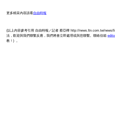
更多精采內容請看
自由時報
(以上內容參考引用 自由時報／記者 蔡亞樺 http://news.ltn.com.tw/news
法，歡迎與我們聯繫反應，我們將會立即處理或與您聯繫。聯絡信箱
edit
教！) 。