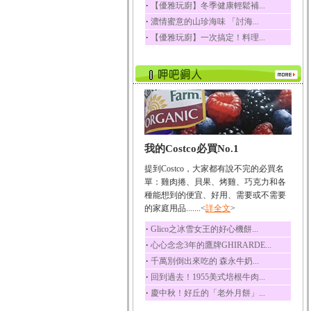
‧
【優雅玩廚】冬季健康輕鬆補...
榛果裡所含的營養素有
‧
濃情蜜意的山珍海味 「討海...
蛋白質、脂肪、醣類...
‧
【優雅玩廚】一次搞定！料理...
迷迭香
迷迭香 裡頭含有咖啡
酸、迷迭香酸、植物...
咖啡
咖啡中的咖啡因會刺激
中樞神經系統，特別...
椰子
我的Costco必買No.1
椰子含有糖類、脂肪、
蛋白質、維生素及多...
提到Costco，大家都有說不完的必買名
荔枝
單：雞肉捲、貝果、烤雞、巧克力和各
荔枝性質溫和所含的營
種能想到的便宜、好用、需要或不需要
養素有醣類、檸檬酸...
的家庭用品.......<
詳全文
>
五味子
‧
Glico之冰雪女王的好心機餅...
五味子性質溫熱所含營
‧
心心念念3年的鷹牌GHIRARDE...
養成分有揮發油、檸...
‧
千萬別倒出來吃的 森永牛奶...
草魚
‧
回到過去！1955美式培根牛肉...
草魚含有維生素A、維生
‧
慶中秋！好丘的「老外月餅」...
素C、及豐富的蛋白...