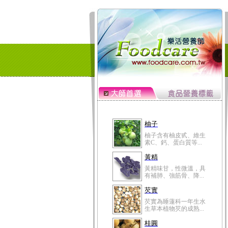
柚子
柚子含有柚皮甙、維生
素C、鈣、蛋白質等...
黃精
黃精味甘，性微溫，具
有補肺、強筋骨、降...
芡實
芡實為睡蓮科一年生水
生草本植物芡的成熟...
桂圓