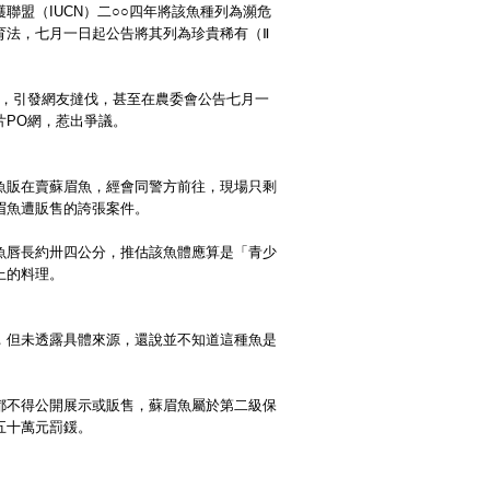
盟（IUCN）二○○四年將該魚種列為瀕危
育法，七月一日起公告將其列為珍貴稀有（Ⅱ
片，引發網友撻伐，甚至在農委會公告七月一
片PO網，惹出爭議。
魚販在賣蘇眉魚，經會同警方前往，現場只剩
眉魚遭販售的誇張案件。
魚唇長約卅四公分，推估該魚體應算是「青少
上的料理。
，但未透露具體來源，還說並不知道這種魚是
都不得公開展示或販售，蘇眉魚屬於第二級保
五十萬元罰鍰。