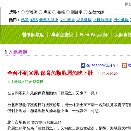
回
搜尋：
營養師
專家
書籍
關鍵字
請教大師
熱門：
熱量
減肥
老年人健康
女性健康
兒童健康
上班族健康
男性健康
｜
｜
｜
營養師觀點
專家怎麼說
Best Buy大師
大師食
在Facebook上分享！
噗
全台不到30尾 保育魚類蘇眉魚吃下肚
/ 2014.10.29
自由時報／記者 蔡亞樺
全台剩不到卅尾的保育類動物「蘇眉魚」又少了一尾！
台北市動物保護處日前接獲檢舉，指士林區士東市場一名魚販竟販賣保育
僅剩下魚頭，瀕危魚種竟淪為盤中飧，十分誇張、可悲。
北市市場販賣 警趕到時只剩魚頭
蘇眉魚的學名為「曲紋唇魚」，又稱龍王鯛或拿破崙，是墾丁海域最大型