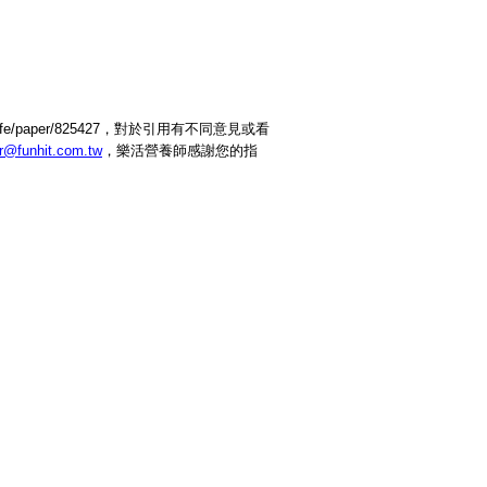
/life/paper/825427，對於引用有不同意見或看
or@funhit.com.tw
，樂活營養師感謝您的指