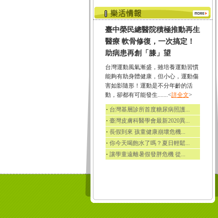
臺中榮民總醫院積極推動再生
醫療 軟骨修復，一次搞定！
助病患再創「膝」望
台灣運動風氣漸盛，雖培養運動習慣
能夠有助身體健康，但小心，運動傷
害如影隨形！運動是不分年齡的活
動，卻都有可能發生.......<
詳全文
>
‧
台灣基層診所首度糖尿病照護...
‧
臺灣皮膚科醫學會最新2020異...
‧
長假到來 孩童健康崩壞危機...
‧
你今天喝飽水了嗎？夏日輕鬆...
‧
讓學童遠離暑假發胖危機 從...