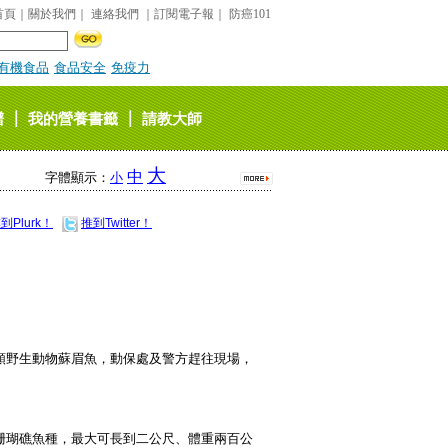
首頁
｜
關於我們
｜
連絡我們
｜
訂閱電子報
｜
防癌101
有機食品
食品安全
免疫力
｜
｜
譜
我的營養書籤
請教大師
大
中
字體顯示：
小
到Plurk！
推到Twitter！
類野生動物蘇眉魚，動保處及警方趕往現場，
珊瑚礁魚種，最大可長到二公尺、體重兩百公