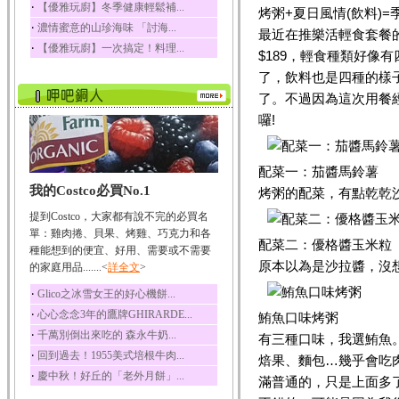
‧
【優雅玩廚】冬季健康輕鬆補...
烤粥+夏日風情(飲料)=
榛果裡所含的營養素有
‧
濃情蜜意的山珍海味 「討海...
蛋白質、脂肪、醣類...
最近在推樂活輕食套餐
‧
【優雅玩廚】一次搞定！料理...
$189，輕食種類好像
迷迭香
迷迭香 裡頭含有咖啡
了，飲料也是四種的樣
酸、迷迭香酸、植物...
了。不過因為這次用餐
咖啡
囉!
咖啡中的咖啡因會刺激
中樞神經系統，特別...
配菜一：茄醬馬鈴薯
椰子
我的Costco必買No.1
椰子含有糖類、脂肪、
烤粥的配菜，有點乾乾
蛋白質、維生素及多...
提到Costco，大家都有說不完的必買名
荔枝
單：雞肉捲、貝果、烤雞、巧克力和各
配菜二：優格醬玉米粒
荔枝性質溫和所含的營
種能想到的便宜、好用、需要或不需要
養素有醣類、檸檬酸...
原本以為是沙拉醬，沒
的家庭用品.......<
詳全文
>
五味子
‧
Glico之冰雪女王的好心機餅...
五味子性質溫熱所含營
‧
心心念念3年的鷹牌GHIRARDE...
鮪魚口味烤粥
養成分有揮發油、檸...
‧
千萬別倒出來吃的 森永牛奶...
有三種口味，我選鮪魚
草魚
‧
回到過去！1955美式培根牛肉...
焙果、麵包…幾乎會吃
草魚含有維生素A、維生
‧
慶中秋！好丘的「老外月餅」...
素C、及豐富的蛋白...
滿普通的，只是上面多