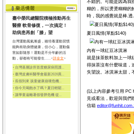
不錯的。可能是因為我
糊的，所以燙燙糊糊的
時，我的感覺就是棒.透.
臺中榮民總醫院積極推動再生
醫療 軟骨修復，一次搞定！
助病患再創「膝」望
夏日風情(單點$140)
台灣運動風氣漸盛，雖培養運動習慣
能夠有助身體健康，但小心，運動傷
內有一球紅豆冰淇淋
害如影隨形！運動是不分年齡的活
就是抹茶飲料加上一球
動，卻都有可能發生.......<
詳全文
>
得抹茶沒有什麼味道，
‧
台灣基層診所首度糖尿病照護...
失望說。冰淇淋太甜，
‧
臺灣皮膚科醫學會最新2020異...
‧
長假到來 孩童健康崩壞危機...
‧
你今天喝飽水了嗎？夏日輕鬆...
(以上內容參考引用 PC 
‧
讓學童遠離暑假發胖危機 從...
見或看法，歡迎與我們
信箱
editor@funhit.com