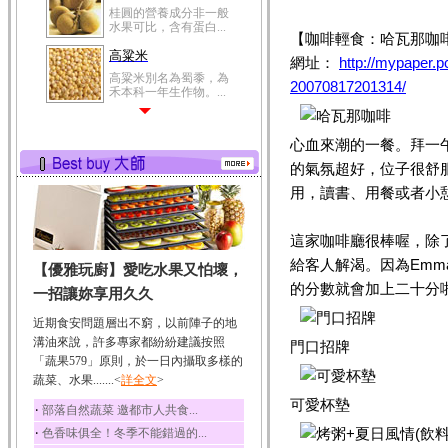
桂圓的營養成分非一般
水果可比，含有蛋白...
【咖啡輕食：哈瓦那咖
高粱米
網址：
http://mypaper
高粱米別名為蜀黍，為
20070817201314/
禾本科一年生作物。...
鯽魚
鯽魚裡所含的營養成分
心血來潮的一餐。拜一
有蛋白質、脂肪、磷...
的氣氛超好，位子很舒
鮪魚
用，讀書、用餐或者小憩
鮪魚肚肉中的不飽和脂
肪酸內富含EPA和DH...
這家咖啡廳很棒喔，除
韭菜
給客人解渴。因為Em
【優雅玩廚】愛吃水果又怕壞，
韭菜所含的膳食纖維能
幫助消化與通便；揮...
的分數就會加上二十分啦
一招讓妳享用久久
冬瓜
近期食安問題層出不窮，以前陣子的地
冬瓜營養價值高，鈉含
溝油來說，許多專家都紛紛建議按照
門口招牌
量極低是水腫病人的...
「蔬果579」原則，於一日內攝取多樣的
蔬菜、水果.......<
豆豉
詳全文
>
豆豉裡頭含有營養的蛋
可愛杯墊
‧
部落自然蔬菜 邀都市人共食...
白質、脂肪、鈣、磷...
‧
色香味俱全！冬季不能錯過的...
榛果