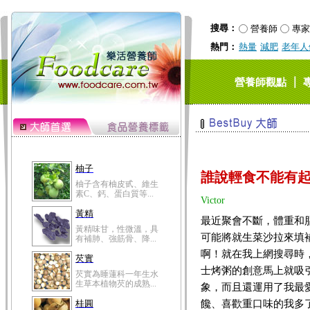
搜尋：
營養師
專家
熱門：
熱量
減肥
老年人
｜
營養師觀點
柚子
誰說輕食不能有
柚子含有柚皮甙、維生
素C、鈣、蛋白質等...
Victor
黃精
最近聚會不斷，體重和
黃精味甘，性微溫，具
可能將就生菜沙拉來填
有補肺、強筋骨、降...
啊！就在我上網搜尋時
芡實
士烤粥的創意馬上就吸
芡實為睡蓮科一年生水
生草本植物芡的成熟...
象，而且還運用了我最
饞、喜歡重口味的我多
桂圓