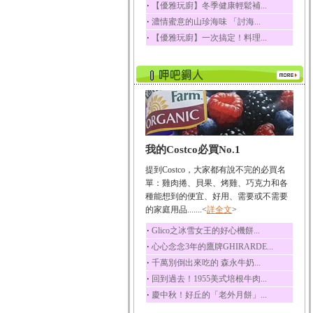
‧
【優雅玩廚】冬季健康輕鬆補...
榛果裡所含的營養素有
‧
濃情蜜意的山珍海味 「討海...
蛋白質、脂肪、醣類...
‧
【優雅玩廚】一次搞定！料理...
迷迭香
迷迭香 裡頭含有咖啡
酸、迷迭香酸、植物...
咖啡
咖啡中的咖啡因會刺激
中樞神經系統，特別...
椰子
我的Costco必買No.1
椰子含有糖類、脂肪、
蛋白質、維生素及多...
提到Costco，大家都有說不完的必買名
荔枝
單：雞肉捲、貝果、烤雞、巧克力和各
荔枝性質溫和所含的營
種能想到的便宜、好用、需要或不需要
養素有醣類、檸檬酸...
的家庭用品.......<
詳全文
>
五味子
‧
Glico之冰雪女王的好心機餅...
五味子性質溫熱所含營
‧
心心念念3年的鷹牌GHIRARDE...
養成分有揮發油、檸...
‧
千萬別倒出來吃的 森永牛奶...
草魚
‧
回到過去！1955美式培根牛肉...
草魚含有維生素A、維生
‧
慶中秋！好丘的「老外月餅」...
素C、及豐富的蛋白...