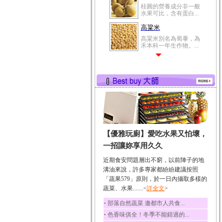
桂圓的營養成分非一般
水果可比，含有蛋白...
高粱米
高粱米別名為蜀黍，為
禾本科一年生作物。...
鯽魚
鯽魚裡所含的營養成分
有蛋白質、脂肪、磷...
鮪魚
鮪魚肚肉中的不飽和脂
肪酸內富含EPA和DH...
韭菜
【優雅玩廚】愛吃水果又怕壞，
韭菜所含的膳食纖維能
幫助消化與通便；揮...
一招讓妳享用久久
冬瓜
近期食安問題層出不窮，以前陣子的地
冬瓜營養價值高，鈉含
溝油來說，許多專家都紛紛建議按照
量極低是水腫病人的...
「蔬果579」原則，於一日內攝取多樣的
蔬菜、水果.......<
豆豉
詳全文
>
豆豉裡頭含有營養的蛋
‧
部落自然蔬菜 邀都市人共食...
白質、脂肪、鈣、磷...
‧
色香味俱全！冬季不能錯過的...
榛果