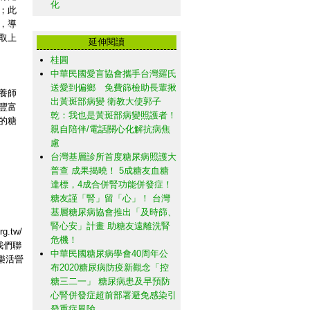
化
；此
，導
取上
延伸閱讀
桂圓
中華民國愛盲協會攜手台灣羅氏
送愛到偏鄉 免費篩檢助長輩揪
養師
出黃斑部病變 衛教大使郭子
豐富
乾：我也是黃斑部病變照護者！
的糖
親自陪伴/電話關心化解抗病焦
慮
台灣基層診所首度糖尿病照護大
普查 成果揭曉！ 5成糖友血糖
達標，4成合併腎功能併發症！
糖友謹「腎」留「心」！ 台灣
基層糖尿病協會推出「及時篩、
腎心安」計畫 助糖友遠離洗腎
.tw/
危機！
與我們聯
中華民國糖尿病學會40周年公
樂活營
布2020糖尿病防疫新觀念「控
糖三二一」 糖尿病患及早預防
心腎併發症超前部署避免感染引
發重症風險