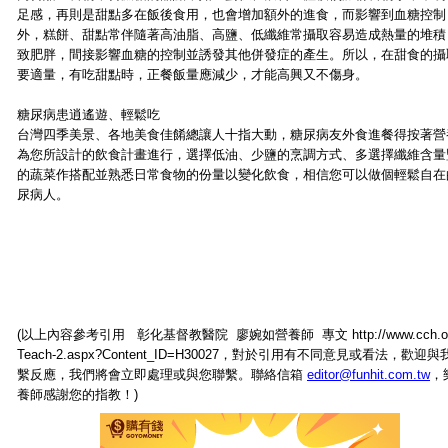
足感，再則是甜點多在飯後食用，也會增加額外的進食，而影響到血糖控制
外，糕餅、甜點常伴隨著高油脂、高鹽、低纖維常攝取容易造成熱量的堆積
致肥胖，間接影響血糖的控制並誘發其他併發症的產生。所以，在甜食的攝
要適量，有吃甜點時，正餐飯量應減少，才能高興又不傷身。
糖尿病患逍遙遊、輕鬆吃
台灣四季美景、各地美食佳餚總讓人十指大動，糖尿病友外食進餐得按著營
為您所設計的飲食計畫進行，選擇低油、少鹽的烹調方式、多選擇纖維含量
的蔬菜作搭配並熟悉日常食物的份量以變化飲食，相信您可以做個輕鬆自在
尿病人。
(以上內容參考引用 彰化基督教醫院 廖婉如營養師 專文 http://www.cch.org
Teach-2.aspx?Content_ID=H30027，對於引用有不同意見或看法，歡迎
繫反應，我們將會立即處理或與您聯繫。聯絡信箱
editor@funhit.com.tw
，
養師感謝您的指教！)