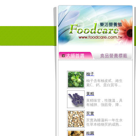
柚子
柚子含有柚皮甙、維生
素C、鈣、蛋白質等...
黃精
黃精味甘，性微溫，具
有補肺、強筋骨、降...
芡實
芡實為睡蓮科一年生水
生草本植物芡的成熟...
桂圓