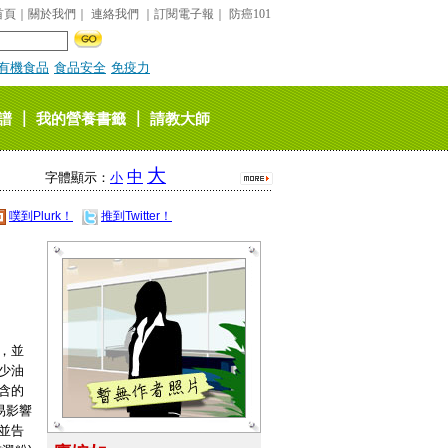
首頁
｜
關於我們
｜
連絡我們
｜
訂閱電子報
｜
防癌101
有機食品
食品安全
免疫力
｜
｜
譜
我的營養書籤
請教大師
大
中
字體顯示：
小
噗到Plurk！
推到Twitter！
，並
少油
含的
易影響
並告