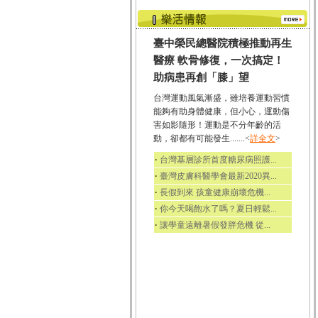
臺中榮民總醫院積極推動再生
醫療 軟骨修復，一次搞定！
助病患再創「膝」望
台灣運動風氣漸盛，雖培養運動習慣
能夠有助身體健康，但小心，運動傷
害如影隨形！運動是不分年齡的活
動，卻都有可能發生.......<
詳全文
>
‧
台灣基層診所首度糖尿病照護...
‧
臺灣皮膚科醫學會最新2020異...
‧
長假到來 孩童健康崩壞危機...
‧
你今天喝飽水了嗎？夏日輕鬆...
‧
讓學童遠離暑假發胖危機 從...