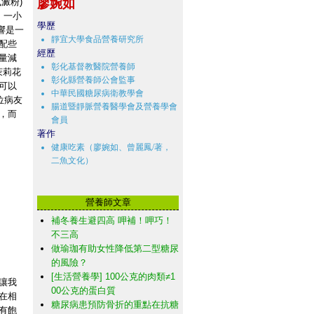
澱粉)
廖婉如
、一小
學歷
響是一
靜宜大學食品營養研究所
配些
經歷
量減
彰化基督教醫院營養師
茉莉花
彰化縣營養師公會監事
可以
中華民國糖尿病衛教學會
位病友
腸道暨靜脈營養醫學會及營養學會
，而
會員
著作
健康吃素（廖婉如、曾麗鳳/著，
二魚文化）
營養師文章
補冬養生避四高 呷補！呷巧！
不三高
做瑜珈有助女性降低第二型糖尿
的風險？
[生活營養學] 100公克的肉類≠1
讓我
00公克的蛋白質
在相
糖尿病患預防骨折的重點在抗糖
有飽