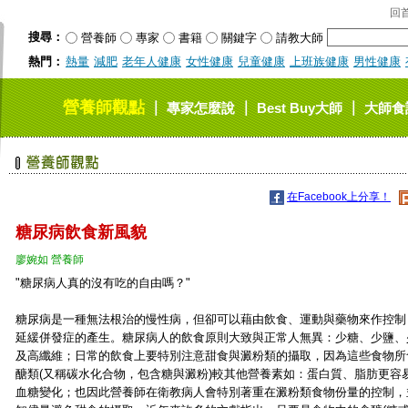
回
搜尋：
營養師
專家
書籍
關鍵字
請教大師
熱門：
熱量
減肥
老年人健康
女性健康
兒童健康
上班族健康
男性健康
營養師觀點
｜
｜
｜
專家怎麼說
Best Buy大師
大師食
在Facebook上分享！
糖尿病飲食新風貌
廖婉如 營養師
"糖尿病人真的沒有吃的自由嗎？"
糖尿病是一種無法根治的慢性病，但卻可以藉由飲食、運動與藥物來作控制
延緩併發症的產生。糖尿病人的飲食原則大致與正常人無異：少糖、少鹽、
及高纖維；日常的飲食上要特別注意甜食與澱粉類的攝取，因為這些食物所
醣類(又稱碳水化合物，包含糖與澱粉)較其他營養素如：蛋白質、脂肪更容
血糖變化；也因此營養師在衛教病人會特別著重在澱粉類食物份量的控制，