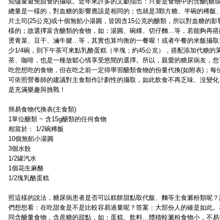
知儘量避免甜食的攝取。近年來許多的文獻指出：只要是食物中的含醣(糖或
總量是一樣的，對血糖的影響應該是相同的；也就是3顆方糖、半碗的稀飯
片土司(25公克)或十個無餡小湯圓，皆因含15公克的醣類，所以對血糖的影
樣的；故選擇富含醣類的食物，如：湯圓、碗粿、切仔麵…等，若能夠再搭
燙青菜、豆干、滷牛腱…等，其實也算均衡的一餐喔！或者午餐的米飯攝取
少1/4碗，則下午茶可來點乳酪蛋糕（半塊；約45公克），搭配添加代糖的
茶、咖啡，也是一種放鬆心情享受悠閒的選擇。所以，親愛的糖尿病友，您
吃您想吃的食物，但在吃之前一定得學習醣類食物的份量代換(如附表)；每
可依照營養師的建議對主食類作計劃性的攝取，如此飲食不再乏味、沒變化
是充滿樂趣與挑戰！
簡易食物代換表(主食類)
1單位醣類 ~ 含15g醣類的任何食物
相當於： 1/2碗稀飯
10個無餡小湯圓
3個水餃
1/2罐汽水
1個花生麻酪
1/2塊乳酪蛋糕
照這樣的說法，糖尿病患者是否可以糕餅甜點取代飯、麵等主食澱粉類呢？
們想想看：在吃甜食是不是比較容易過量呢？答案：大部份人的確是如此。
同含醣量食物，含蔗糖的甜點，如：蛋糕、飲料…體積較澱粉食物小，不易