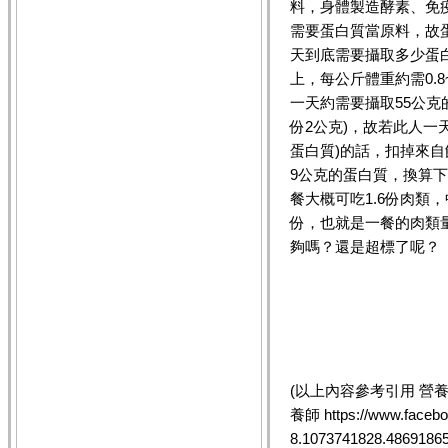
料，身體製造酵素、免
需要蛋白質當原料，故
天到底需要攝取多少蛋
上，每公斤體重約需0.8
一天約需要攝取55公克
份2公克)，故若此人一
蛋白質)的話，扣掉來自飯
9公克的蛋白質，換算下
餐大概可吃1.6份肉類
份，也就是一餐的肉類
夠嗎？還是超標了呢？
(以上內容參考引用
營養
養師
https://www.facebo
8.1073741828.4869186