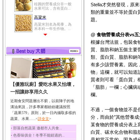
桂圓的營養成分非一般
Stella才突然發現
水果可比，含有蛋白...
類的重量並不等於蛋白
高粱米
題。
高粱米別名為蜀黍，為
禾本科一年生作物。...
@
食物營養成分表vs
鯽魚
根據台灣法規，包裝食物
鯽魚裡所含的營養成分
有蛋白質、脂肪、磷...
質、脂肪和鈉五個主要
類、蛋白質、脂肪和鈉
鮪魚
鮪魚肚肉中的不飽和脂
有多少該營養素。因此
肪酸內富含EPA和DH...
物」這欄，就可以知道
韭菜
質者則可看「蛋白質」
【優雅玩廚】愛吃水果又怕壞，
韭菜所含的膳食纖維能
「脂肪」一欄；心臟病
幫助消化與通便；揮...
一招讓妳享用久久
欄。
冬瓜
近期食安問題層出不窮，以前陣子的地
冬瓜營養價值高，鈉含
溝油來說，許多專家都紛紛建議按照
量極低是水腫病人的...
不過，一個食物並不是
「蔬果579」原則，於一日內攝取多樣的
分，而由於”其他營養
豆豉
蔬菜、水果.......<
詳全文
>
某食物的營養成分表上寫
豆豉裡頭含有營養的蛋
‧
部落自然蔬菜 邀都市人共食...
白質、脂肪、鈣、磷...
白質、碳水化合物和脂肪
‧
色香味俱全！冬季不能錯過的...
榛果
是相當正常的，因為成