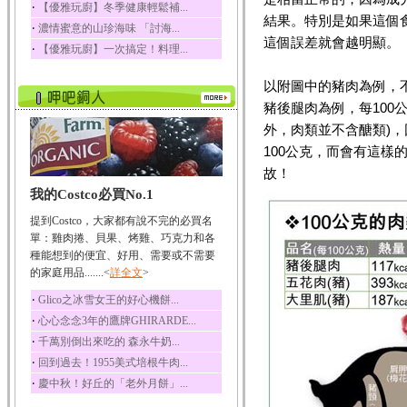
‧
【優雅玩廚】冬季健康輕鬆補...
榛果裡所含的營養素有
結果。特別是如果這個
‧
蛋白質、脂肪、醣類...
濃情蜜意的山珍海味 「討海...
這個誤差就會越明顯。
‧
【優雅玩廚】一次搞定！料理...
迷迭香
迷迭香 裡頭含有咖啡
以附圖中的豬肉為例，不同
酸、迷迭香酸、植物...
豬後腿肉為例，每100公
咖啡
外，肉類並不含醣類)，
咖啡中的咖啡因會刺激
中樞神經系統，特別...
100公克，而會有這樣
椰子
故！
椰子含有糖類、脂肪、
我的Costco必買No.1
蛋白質、維生素及多...
提到Costco，大家都有說不完的必買名
荔枝
單：雞肉捲、貝果、烤雞、巧克力和各
荔枝性質溫和所含的營
種能想到的便宜、好用、需要或不需要
養素有醣類、檸檬酸...
的家庭用品.......<
詳全文
>
五味子
‧
Glico之冰雪女王的好心機餅...
五味子性質溫熱所含營
‧
心心念念3年的鷹牌GHIRARDE...
養成分有揮發油、檸...
‧
千萬別倒出來吃的 森永牛奶...
草魚
‧
回到過去！1955美式培根牛肉...
草魚含有維生素A、維生
素C、及豐富的蛋白...
‧
慶中秋！好丘的「老外月餅」...