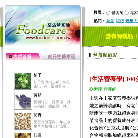
搜尋：
營養師
專家
熱門：
熱量
減肥
老年人
營養師觀點
柚子
[生活營養學] 10
柚子含有柚皮甙、維生
素C、鈣、蛋白質等...
劉素櫻 營養師
黃精
上週在上家庭營養學課
黃精味甘，性微溫，具
她之前聽演講時，有老
有補肺、強筋骨、降...
隨便吃一塊肉就超過身
芡實
某食品上的營養成分表上
芡實為睡蓮科一年生水
生草本植物芡的成熟...
化合物Y公克及脂肪Z公
桂圓
合物和脂肪加總起來卻不