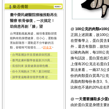
臺中榮民總醫院積極推動再生
醫療 軟骨修復，一次搞定！
助病患再創「膝」望
@
100公克的肉類≠10
台灣運動風氣漸盛，雖培養運動習慣
正因上述因素，故100
能夠有助身體健康，但小心，運動傷
在營養學上，蛋白質含
害如影隨形！運動是不分年齡的活
外，還含有脂肪，故扣
動，卻都有可能發生.......<
詳全文
>
以豬肉為例，每100公
‧
台灣基層診所首度糖尿病照護...
換句話說，蛋白質也就只
‧
臺灣皮膚科醫學會最新2020異...
上僅有20公克左右蛋白
‧
長假到來 孩童健康崩壞危機...
算法來看，一兩37.5
‧
你今天喝飽水了嗎？夏日輕鬆...
份的肉類蛋白質爲7公
‧
讓學童遠離暑假發胖危機 從...
高脂肉類每份各含3、5
比例也不過約20%左右
@
一天需要攝取多少蛋
由於蛋白質是身體主要