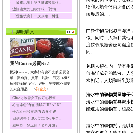
‧
【優雅玩廚】冬季健康輕鬆補...
迷迭香
物和人類骨骼內所含的
‧
濃情蜜意的山珍海味 「討海...
迷迭香 裡頭含有咖啡
而形成的。」
‧
【優雅玩廚】一次搞定！料理...
酸、迷迭香酸、植物...
咖啡
由於生物進化源自海洋
咖啡中的咖啡因會刺激
中樞神經系統，特別...
似。同時，人類和其他
度較低液體會流向濃度
椰子
同。
椰子含有糖類、脂肪、
蛋白質、維生素及多...
我的Costco必買No.1
荔枝
包括人類在內，所有生
荔枝性質溫和所含的營
提到Costco，大家都有說不完的必買名
似海洋成分的體液。人
養素有醣類、檸檬酸...
單：雞肉捲、貝果、烤雞、巧克力和各
水相近，人類和哺乳類
五味子
種能想到的便宜、好用、需要或不需要
的家庭用品.......<
詳全文
>
五味子性質溫熱所含營
海水中的礦物質呈離子
養成分有揮發油、檸...
‧
Glico之冰雪女王的好心機餅...
海水中的礦物質具親水
草魚
‧
心心念念3年的鷹牌GHIRARDE...
能運用的礦物質，也必
草魚含有維生素A、維生
‧
千萬別倒出來吃的 森永牛奶...
素C、及豐富的蛋白...
‧
回到過去！1955美式培根牛肉...
‧
海水中的礦物質，是以
慶中秋！好丘的「老外月餅」...
當它們進入人體內後，