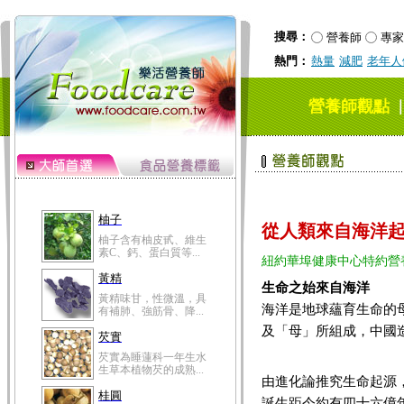
搜尋：
營養師
專家
熱門：
熱量
減肥
老年人
營養師觀點
柚子
柚子含有柚皮甙、維生
素C、鈣、蛋白質等...
從人類來自海洋起
黃精
紐約華埠健康中心特約營
黃精味甘，性微溫，具
有補肺、強筋骨、降...
生命之始來自海洋
芡實
海洋是地球蘊育生命的
芡實為睡蓮科一年生水
及「母」所組成，中國
生草本植物芡的成熟...
桂圓
桂圓的營養成分非一般
由進化論推究生命起源
水果可比，含有蛋白...
誕生距今約有四十六億