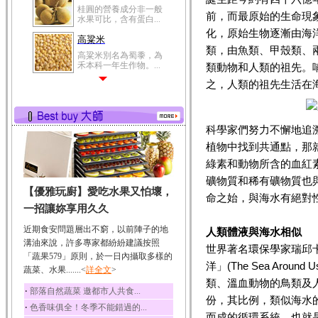
高粱米
前，而最原始的生命現
高粱米別名為蜀黍，為
化，原始生物逐漸由海
禾本科一年生作物。...
類，由魚類、甲殼類、
鯽魚
類動物和人類的祖先。
鯽魚裡所含的營養成分
有蛋白質、脂肪、磷...
之，人類的祖先生活在
鮪魚
鮪魚肚肉中的不飽和脂
肪酸內富含EPA和DH...
科學家們努力不懈地追
植物中找到共通點，那
韭菜
綠素和動物所含的血紅
韭菜所含的膳食纖維能
幫助消化與通便；揮...
礦物質和稀有礦物質也
【優雅玩廚】愛吃水果又怕壞，
冬瓜
命之始，與海水有絕對
一招讓妳享用久久
冬瓜營養價值高，鈉含
量極低是水腫病人的...
近期食安問題層出不窮，以前陣子的地
人類體液與海水相似
豆豉
溝油來說，許多專家都紛紛建議按照
世界著名環保學家瑞邱卡森(
「蔬果579」原則，於一日內攝取多樣的
豆豉裡頭含有營養的蛋
洋」(The Sea Aro
白質、脂肪、鈣、磷...
蔬菜、水果.......<
詳全文
>
類、溫血動物的鳥類及
榛果
‧
部落自然蔬菜 邀都市人共食...
份，其比例，類似海水
榛果裡所含的營養素有
‧
色香味俱全！冬季不能錯過的...
蛋白質、脂肪、醣類...
而成的循環系統，也就