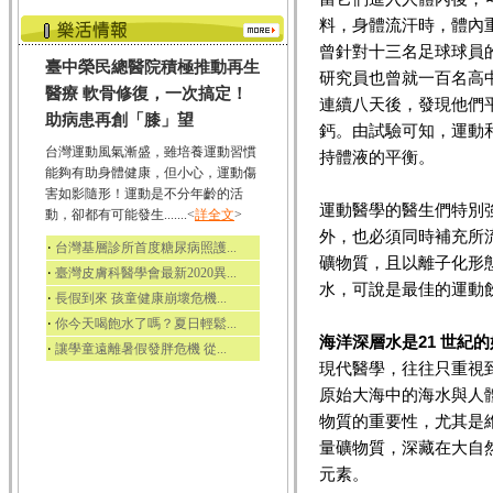
料，身體流汗時，體內
曾針對十三名足球球員
臺中榮民總醫院積極推動再生
研究員也曾就一百名高
醫療 軟骨修復，一次搞定！
連續八天後，發現他們平均
助病患再創「膝」望
鈣。由試驗可知，運動
台灣運動風氣漸盛，雖培養運動習慣
持體液的平衡。
能夠有助身體健康，但小心，運動傷
害如影隨形！運動是不分年齡的活
運動醫學的醫生們特別
動，卻都有可能發生.......<
詳全文
>
外，也必須同時補充所
‧
台灣基層診所首度糖尿病照護...
礦物質，且以離子化形
‧
臺灣皮膚科醫學會最新2020異...
水，可說是最佳的運動
‧
長假到來 孩童健康崩壞危機...
‧
你今天喝飽水了嗎？夏日輕鬆...
海洋深層水是21 世紀
‧
讓學童遠離暑假發胖危機 從...
現代醫學，往往只重視
原始大海中的海水與人
物質的重要性，尤其是
量礦物質，深藏在大自
元素。