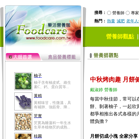
搜尋：
營養師
專家
熱門：
熱量
減肥
老年人
營養師觀點
柚子
中秋烤肉趣 月餅
柚子含有柚皮甙、維生
素C、鈣、蛋白質等...
戴淑婷 營養師
黃精
每當中秋佳節，常可以
黃精味甘，性微溫，具
餅、剝著柚子，一起欣
有補肺、強筋骨、降...
都爭相推出各式各樣的
芡實
體負擔？
芡實為睡蓮科一年生水
生草本植物芡的成熟...
月餅切成小塊 全家分享
桂圓