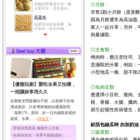
桂圓的營養成分非一般
◎月餅：
水果可比，含有蛋白...
市售1顆小月餅（蛋黃酥
高粱米
因為月餅通常為高油脂、
高粱米別名為蜀黍，為
家人一起分享；另外，
禾本科一年生作物。...
熱量攝取。
鯽魚
鯽魚裡所含的營養成分
有蛋白質、脂肪、磷...
◎主食類：
烤肉時，應注意吐司、
鮪魚
意攝取的分量，例如：一
鮪魚肚肉中的不飽和脂
肪酸內富含EPA和DH...
小型地瓜一條、甜不辣
韭菜
【優雅玩廚】愛吃水果又怕壞，
韭菜所含的膳食纖維能
◎魚肉豆類：
幫助消化與通便；揮...
一招讓妳享用久久
應選擇小豆乾、瘦肉、
冬瓜
近期食安問題層出不窮，以前陣子的地
根、香腸、火腿、臘肉
冬瓜營養價值高，鈉含
溝油來說，許多專家都紛紛建議按照
易引起慢性疾病發生，
量極低是水腫病人的...
「蔬果579」原則，於一日內攝取多樣的
蔬菜、水果.......<
豆豉
詳全文
>
鋁箔包絲瓜時 勿加奶油
豆豉裡頭含有營養的蛋
‧
部落自然蔬菜 邀都市人共食...
白質、脂肪、鈣、磷...
◎蔬菜類：
‧
色香味俱全！冬季不能錯過的...
榛果
適合烤肉的茭白筍、青