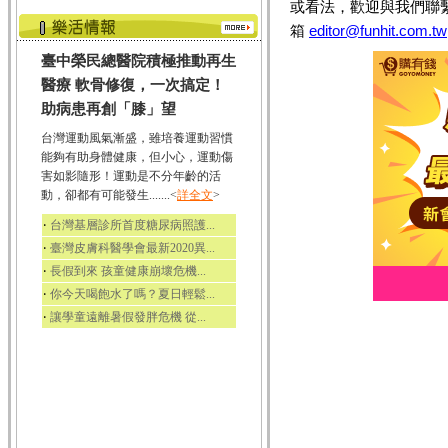
或看法，歡迎與我們聯
箱
editor@funhit.com.tw
臺中榮民總醫院積極推動再生
醫療 軟骨修復，一次搞定！
助病患再創「膝」望
台灣運動風氣漸盛，雖培養運動習慣
能夠有助身體健康，但小心，運動傷
害如影隨形！運動是不分年齡的活
動，卻都有可能發生.......<
詳全文
>
‧
台灣基層診所首度糖尿病照護...
‧
臺灣皮膚科醫學會最新2020異...
‧
長假到來 孩童健康崩壞危機...
‧
你今天喝飽水了嗎？夏日輕鬆...
‧
讓學童遠離暑假發胖危機 從...