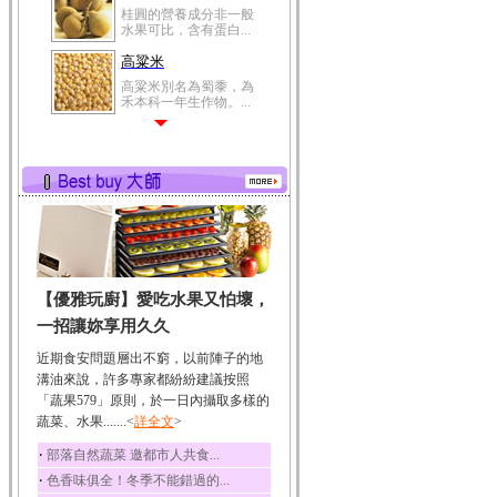
桂圓的營養成分非一般
水果可比，含有蛋白...
高粱米
高粱米別名為蜀黍，為
禾本科一年生作物。...
鯽魚
鯽魚裡所含的營養成分
有蛋白質、脂肪、磷...
鮪魚
鮪魚肚肉中的不飽和脂
肪酸內富含EPA和DH...
韭菜
【優雅玩廚】愛吃水果又怕壞，
韭菜所含的膳食纖維能
幫助消化與通便；揮...
一招讓妳享用久久
冬瓜
近期食安問題層出不窮，以前陣子的地
冬瓜營養價值高，鈉含
溝油來說，許多專家都紛紛建議按照
量極低是水腫病人的...
「蔬果579」原則，於一日內攝取多樣的
蔬菜、水果.......<
豆豉
詳全文
>
豆豉裡頭含有營養的蛋
‧
部落自然蔬菜 邀都市人共食...
白質、脂肪、鈣、磷...
‧
色香味俱全！冬季不能錯過的...
榛果