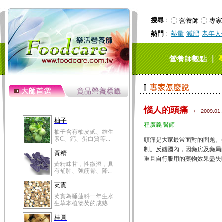
搜尋：
營養師
專家
熱門：
熱量
減肥
老年人
｜
營養師觀點
惱人的頭痛
/ 2009.01.
柚子
程廣義 醫師
柚子含有柚皮甙、維生
素C、鈣、蛋白質等...
頭痛是大家最常面對的問題。
制。反觀國內，因藥房及藥局
黃精
重且自行服用的藥物效果盡失時，
黃精味甘，性微溫，具
有補肺、強筋骨、降...
芡實
芡實為睡蓮科一年生水
生草本植物芡的成熟...
桂圓