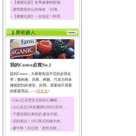
‧
【優雅玩廚】冬季健康輕鬆補...
榛果裡所含的營養素有
‧
濃情蜜意的山珍海味 「討海...
蛋白質、脂肪、醣類...
‧
【優雅玩廚】一次搞定！料理...
迷迭香
迷迭香 裡頭含有咖啡
酸、迷迭香酸、植物...
咖啡
咖啡中的咖啡因會刺激
中樞神經系統，特別...
椰子
我的Costco必買No.1
椰子含有糖類、脂肪、
蛋白質、維生素及多...
提到Costco，大家都有說不完的必買名
荔枝
單：雞肉捲、貝果、烤雞、巧克力和各
荔枝性質溫和所含的營
種能想到的便宜、好用、需要或不需要
養素有醣類、檸檬酸...
的家庭用品.......<
詳全文
>
五味子
‧
Glico之冰雪女王的好心機餅...
五味子性質溫熱所含營
‧
心心念念3年的鷹牌GHIRARDE...
養成分有揮發油、檸...
‧
千萬別倒出來吃的 森永牛奶...
草魚
‧
回到過去！1955美式培根牛肉...
草魚含有維生素A、維生
‧
慶中秋！好丘的「老外月餅」...
素C、及豐富的蛋白...