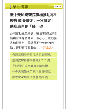
臺中榮民總醫院積極推動再生
醫療 軟骨修復，一次搞定！
助病患再創「膝」望
台灣運動風氣漸盛，雖培養運動習慣
能夠有助身體健康，但小心，運動傷
害如影隨形！運動是不分年齡的活
動，卻都有可能發生.......<
詳全文
>
‧
台灣基層診所首度糖尿病照護...
‧
臺灣皮膚科醫學會最新2020異...
‧
長假到來 孩童健康崩壞危機...
‧
你今天喝飽水了嗎？夏日輕鬆...
‧
讓學童遠離暑假發胖危機 從...