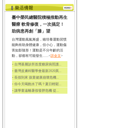
臺中榮民總醫院積極推動再生
醫療 軟骨修復，一次搞定！
助病患再創「膝」望
台灣運動風氣漸盛，雖培養運動習慣
能夠有助身體健康，但小心，運動傷
害如影隨形！運動是不分年齡的活
動，卻都有可能發生.......<
詳全文
>
‧
台灣基層診所首度糖尿病照護...
‧
臺灣皮膚科醫學會最新2020異...
‧
長假到來 孩童健康崩壞危機...
‧
你今天喝飽水了嗎？夏日輕鬆...
‧
讓學童遠離暑假發胖危機 從...