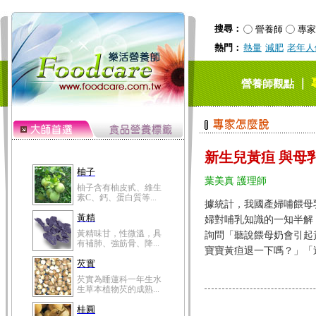
搜尋：
營養師
專家
熱門：
熱量
減肥
老年人
｜
營養師觀點
新生兒黃疸 與母
柚子
葉美真 護理師
柚子含有柚皮甙、維生
素C、鈣、蛋白質等...
據統計，我國產婦哺餵母
黃精
婦對哺乳知識的一知半解
黃精味甘，性微溫，具
詢問「聽說餵母奶會引起
有補肺、強筋骨、降...
寶寶黃疸退一下嗎？」「還是
芡實
芡實為睡蓮科一年生水
生草本植物芡的成熟...
桂圓