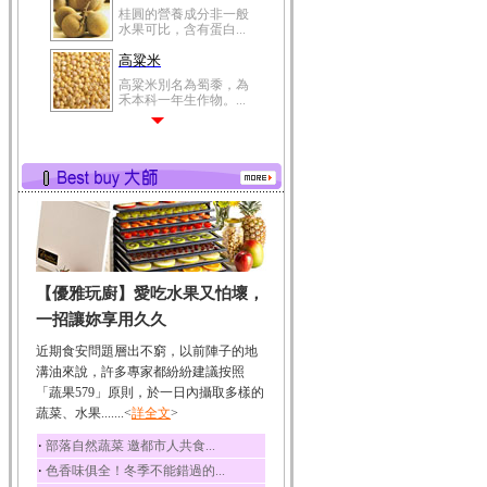
桂圓的營養成分非一般
水果可比，含有蛋白...
高粱米
高粱米別名為蜀黍，為
禾本科一年生作物。...
鯽魚
鯽魚裡所含的營養成分
有蛋白質、脂肪、磷...
鮪魚
鮪魚肚肉中的不飽和脂
肪酸內富含EPA和DH...
韭菜
【優雅玩廚】愛吃水果又怕壞，
韭菜所含的膳食纖維能
幫助消化與通便；揮...
一招讓妳享用久久
冬瓜
近期食安問題層出不窮，以前陣子的地
冬瓜營養價值高，鈉含
溝油來說，許多專家都紛紛建議按照
量極低是水腫病人的...
「蔬果579」原則，於一日內攝取多樣的
蔬菜、水果.......<
豆豉
詳全文
>
豆豉裡頭含有營養的蛋
‧
部落自然蔬菜 邀都市人共食...
白質、脂肪、鈣、磷...
‧
色香味俱全！冬季不能錯過的...
榛果