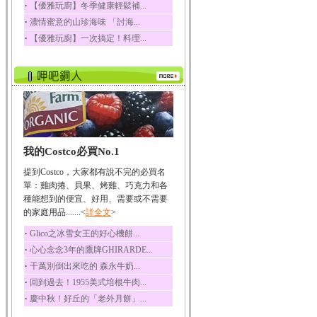
‧
【優雅玩廚】冬季健康輕鬆補...
榛果裡所含的營養素有
‧
濃情蜜意的山珍海味 「討海...
蛋白質、脂肪、醣類...
‧
【優雅玩廚】一次搞定！料理...
迷迭香
迷迭香 裡頭含有咖啡
酸、迷迭香酸、植物...
咖啡
咖啡中的咖啡因會刺激
中樞神經系統，特別...
椰子
我的Costco必買No.1
椰子含有糖類、脂肪、
蛋白質、維生素及多...
提到Costco，大家都有說不完的必買名
荔枝
單：雞肉捲、貝果、烤雞、巧克力和各
荔枝性質溫和所含的營
種能想到的便宜、好用、需要或不需要
養素有醣類、檸檬酸...
的家庭用品.......<
詳全文
>
五味子
‧
Glico之冰雪女王的好心機餅...
五味子性質溫熱所含營
‧
心心念念3年的鷹牌GHIRARDE...
養成分有揮發油、檸...
‧
千萬別倒出來吃的 森永牛奶...
草魚
‧
回到過去！1955美式培根牛肉...
草魚含有維生素A、維生
‧
慶中秋！好丘的「老外月餅」...
素C、及豐富的蛋白...