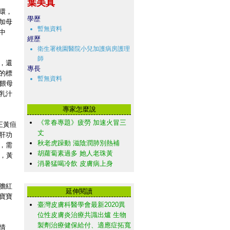
葉美真
環，
學歷
加母
暫無資料
中
經歷
衛生署桃園醫院小兒加護病房護理
師
，還
專長
的標
暫無資料
餵母
乳汁
專家怎麼說
《常春專題》疲勞 加速火冒三
正黃疸
丈
肝功
秋老虎躁動 滋陰潤肺別熱補
，需
胡蘿蔔素過多 她人老珠黃
，黃
消暑猛喝冷飲 皮膚病上身
膽紅
延伸閱讀
寶寶
臺灣皮膚科醫學會最新2020異
位性皮膚炎治療共識出爐 生物
製劑治療健保給付、適應症拓寬
情