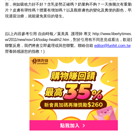
形，例如吸吮力好不好？含乳姿勢正確嗎？奶量夠不夠？一天換幾次有重量
片？皮膚有彈性嗎？體重有增加嗎？以及觀察膚色的變化及糞便的顏色，早
現適當治療，就能避免黃疸的發生。
(以上內容參考引用 自由時報／葉美真 護理師 專文 http://www.libertytimes.
w/2011/new/nov/14/today-health2.htm，對於引用有不同意見或看法，歡
聯繫反應，我們將會立即處理或與您聯繫。聯絡信箱
editor@funhit.com.tw
營養師感謝您的指教！)