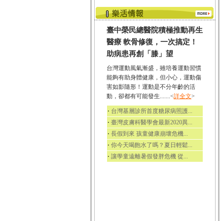
臺中榮民總醫院積極推動再生
醫療 軟骨修復，一次搞定！
助病患再創「膝」望
台灣運動風氣漸盛，雖培養運動習慣
能夠有助身體健康，但小心，運動傷
害如影隨形！運動是不分年齡的活
動，卻都有可能發生.......<
詳全文
>
‧
台灣基層診所首度糖尿病照護...
‧
臺灣皮膚科醫學會最新2020異...
‧
長假到來 孩童健康崩壞危機...
‧
你今天喝飽水了嗎？夏日輕鬆...
‧
讓學童遠離暑假發胖危機 從...