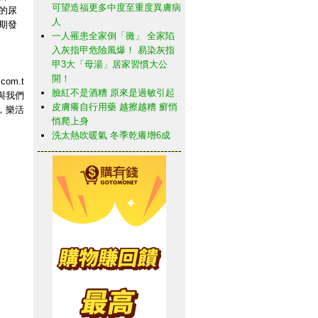
可望造福更多中度至重度異膚病
的尿
人
期發
一人罹患全家倒「黴」 全家陷
入灰指甲危險風爆！ 易染灰指
甲3大「母湯」居家習慣大公
開！
com.t
臉紅不是酒糟 原來是過敏引起
迎與我們
皮膚癢自行用藥 越擦越糟 癬悄
，樂活
悄爬上身
洗太熱吹暖氣 冬季乾癢增6成