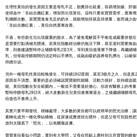
生理性黃疸的發生原因主要是母乳不足，胎糞排出延遲，容易增加腸、肝循
使得血中「非結合膽紅素」增加而出現黃疸。這時只要依寶寶需求，逐漸增
乳哺餵次數。當寶寶進食充足的奶水，就能增加排尿及排便量，進而減少血
「非結合膽紅素」，黃疸自然逐漸改善。
不過，有些新生兒出現嚴重的脫水，為了避免電解質不平衡造成嚴重併發症
是需要打點滴補充體液。若黃疸指數經治療仍無法下降，甚至達到需要換血
準，則會建議暫時停止哺餵母乳2至3天，等到黃疸值逐漸下降後，再繼續哺
乳，但母親停餵期間仍須定時以手擠乳，或藉由吸奶器將母乳擠出，以確保
持續分泌。
另外一種母乳性黃疸較晚發生，可持續1到2星期，甚至3個月之久，但是真
原因並不清楚。重要的是必須確認寶寶能吃能睡、活動力很好，並持續追蹤
能、黃疸指數在安全範圍內，一般並不需要過於擔心。但若有醫療上的考量
暫時停餵母乳2到3天，絕大多數新生兒黃疸會漸漸退去，之後繼續哺餵母乳
疸值也不會再上升。
其實只要早期發現、積極處理，大多數的黃疸都可以經簡單的照光治療，讓
素轉化成另一種化學結構物，從尿液或糞便排出體外，但是父母可別貿然把
放到太陽底下「照光」，以免曬傷皮膚。
寶寶黃疸看似小問題，實則有大學問，父母在照顧上應特別注意寶寶的餵食