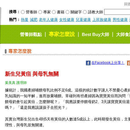
回
搜尋：
營養師
專家
書籍
關鍵字
請教大師
熱門：
熱量
減肥
老年人健康
女性健康
兒童健康
上班族健康
男性健康
專家怎麼說
｜
｜
｜
營養師觀點
Best Buy大師
大師食
在Facebook上分享！
新生兒黃疸 與母乳無關
葉美真 護理師
據統計，我國產婦哺餵母乳比例不足6成。這樣的統計數字讓人不禁憂心產
乳知識的一知半解，進而放棄哺餵。常碰到有些產婦因為寶寶黃疸而詢問「
餵母奶會引起黃疸，怎麼辦呢？」「我應該要停餵母奶2、3天讓寶寶黃疸退
嗎？」「還是我應該讓孩子去照光？」
其實台灣新生兒出生4到5天有黃疸的人數達5成以上，此時期發生黃疸，主
理性，與母乳並無關連。