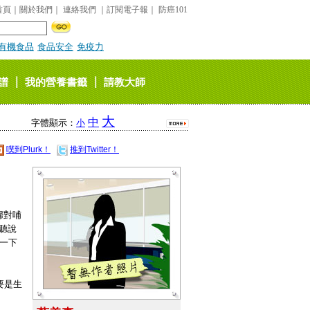
首頁
｜
關於我們
｜
連絡我們
｜
訂閱電子報
｜
防癌101
有機食品
食品安全
免疫力
｜
｜
譜
我的營養書籤
請教大師
大
中
字體顯示：
小
噗到Plurk！
推到Twitter！
婦對哺
聽說
一下
要是生