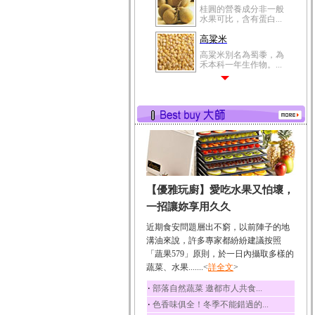
桂圓的營養成分非一般
水果可比，含有蛋白...
高粱米
高粱米別名為蜀黍，為
禾本科一年生作物。...
鯽魚
鯽魚裡所含的營養成分
有蛋白質、脂肪、磷...
鮪魚
鮪魚肚肉中的不飽和脂
肪酸內富含EPA和DH...
韭菜
【優雅玩廚】愛吃水果又怕壞，
韭菜所含的膳食纖維能
幫助消化與通便；揮...
一招讓妳享用久久
冬瓜
近期食安問題層出不窮，以前陣子的地
冬瓜營養價值高，鈉含
溝油來說，許多專家都紛紛建議按照
量極低是水腫病人的...
「蔬果579」原則，於一日內攝取多樣的
蔬菜、水果.......<
豆豉
詳全文
>
豆豉裡頭含有營養的蛋
‧
部落自然蔬菜 邀都市人共食...
白質、脂肪、鈣、磷...
‧
色香味俱全！冬季不能錯過的...
榛果