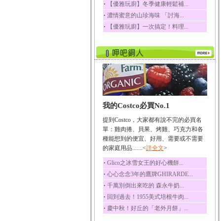
‧
【優雅玩廚】冬季健康輕鬆補...
榛果裡所含的營養素有
‧
濃情蜜意的山珍海味 「討海...
蛋白質、脂肪、醣類...
‧
【優雅玩廚】一次搞定！料理...
迷迭香
迷迭香 裡頭含有咖啡
酸、迷迭香酸、植物...
咖啡
咖啡中的咖啡因會刺激
中樞神經系統，特別...
椰子
我的Costco必買No.1
椰子含有糖類、脂肪、
蛋白質、維生素及多...
提到Costco，大家都有說不完的必買名
荔枝
單：雞肉捲、貝果、烤雞、巧克力和各
荔枝性質溫和所含的營
種能想到的便宜、好用、需要或不需要
養素有醣類、檸檬酸...
的家庭用品.......<
詳全文
>
五味子
‧
Glico之冰雪女王的好心機餅...
五味子性質溫熱所含營
‧
心心念念3年的鷹牌GHIRARDE...
養成分有揮發油、檸...
‧
千萬別倒出來吃的 森永牛奶...
草魚
‧
回到過去！1955美式培根牛肉...
草魚含有維生素A、維生
‧
慶中秋！好丘的「老外月餅」...
素C、及豐富的蛋白...