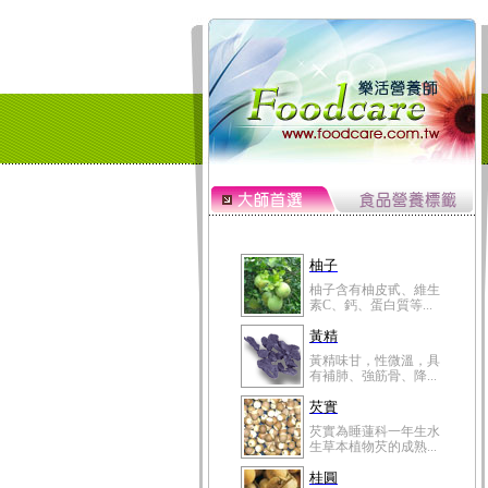
柚子
柚子含有柚皮甙、維生
素C、鈣、蛋白質等...
黃精
黃精味甘，性微溫，具
有補肺、強筋骨、降...
芡實
芡實為睡蓮科一年生水
生草本植物芡的成熟...
桂圓