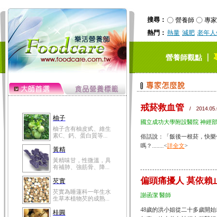
搜尋：
營養師
專家
熱門：
熱量
減肥
老年人
｜
營養師觀點
戒菸救血管
/ 2014.05.
柚子
國立成功大學附設醫院 神經部
柚子含有柚皮甙、維生
素C、鈣、蛋白質等...
俗話說：「飯後一根菸，快樂
嗎？........<
詳全文
>
黃精
黃精味甘，性微溫，具
有補肺、強筋骨、降...
偏頭痛擾人 莫依賴
芡實
芡實為睡蓮科一年生水
謝函潔 醫師
生草本植物芡的成熟...
48歲的洪小姐從二十多歲開
桂圓