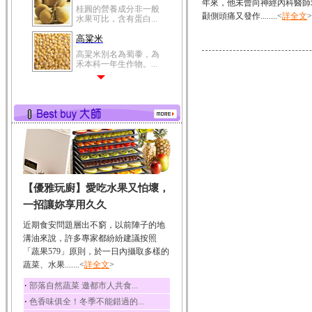
年來，他未曾向神經內科醫師
桂圓的營養成分非一般
顳側頭痛又發作........<
詳全文
>
水果可比，含有蛋白...
高粱米
高粱米別名為蜀黍，為
禾本科一年生作物。...
鯽魚
鯽魚裡所含的營養成分
有蛋白質、脂肪、磷...
鮪魚
鮪魚肚肉中的不飽和脂
肪酸內富含EPA和DH...
韭菜
【優雅玩廚】愛吃水果又怕壞，
韭菜所含的膳食纖維能
幫助消化與通便；揮...
一招讓妳享用久久
冬瓜
近期食安問題層出不窮，以前陣子的地
冬瓜營養價值高，鈉含
溝油來說，許多專家都紛紛建議按照
量極低是水腫病人的...
「蔬果579」原則，於一日內攝取多樣的
蔬菜、水果.......<
豆豉
詳全文
>
豆豉裡頭含有營養的蛋
‧
部落自然蔬菜 邀都市人共食...
白質、脂肪、鈣、磷...
‧
色香味俱全！冬季不能錯過的...
榛果