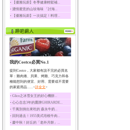
‧
【優雅玩廚】冬季健康輕鬆補...
榛果裡所含的營養素有
‧
濃情蜜意的山珍海味 「討海...
蛋白質、脂肪、醣類...
‧
【優雅玩廚】一次搞定！料理...
迷迭香
迷迭香 裡頭含有咖啡
酸、迷迭香酸、植物...
咖啡
咖啡中的咖啡因會刺激
中樞神經系統，特別...
椰子
我的Costco必買No.1
椰子含有糖類、脂肪、
蛋白質、維生素及多...
提到Costco，大家都有說不完的必買名
荔枝
單：雞肉捲、貝果、烤雞、巧克力和各
荔枝性質溫和所含的營
種能想到的便宜、好用、需要或不需要
養素有醣類、檸檬酸...
的家庭用品.......<
詳全文
>
五味子
‧
Glico之冰雪女王的好心機餅...
五味子性質溫熱所含營
‧
心心念念3年的鷹牌GHIRARDE...
養成分有揮發油、檸...
‧
千萬別倒出來吃的 森永牛奶...
草魚
‧
回到過去！1955美式培根牛肉...
草魚含有維生素A、維生
‧
慶中秋！好丘的「老外月餅」...
素C、及豐富的蛋白...