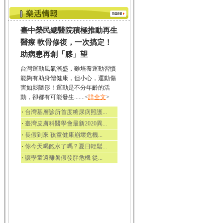
臺中榮民總醫院積極推動再生
醫療 軟骨修復，一次搞定！
助病患再創「膝」望
台灣運動風氣漸盛，雖培養運動習慣
能夠有助身體健康，但小心，運動傷
害如影隨形！運動是不分年齡的活
動，卻都有可能發生.......<
詳全文
>
‧
台灣基層診所首度糖尿病照護...
‧
臺灣皮膚科醫學會最新2020異...
‧
長假到來 孩童健康崩壞危機...
‧
你今天喝飽水了嗎？夏日輕鬆...
‧
讓學童遠離暑假發胖危機 從...