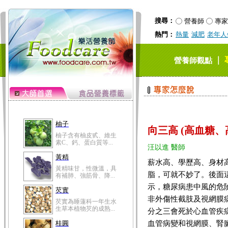
搜尋：
營養師
專家
熱門：
熱量
減肥
老年人
｜
營養師觀點
柚子
向三高 (高血糖、
柚子含有柚皮甙、維生
素C、鈣、蛋白質等...
汪以進 醫師
黃精
薪水高、學歷高、身材
黃精味甘，性微溫，具
脂，可就不妙了。後面
有補肺、強筋骨、降...
示，糖尿病患中風的危
芡實
非外傷性截肢及視網膜
芡實為睡蓮科一年生水
生草本植物芡的成熟...
分之三會死於心血管疾
血管病變和視網膜、腎
桂圓