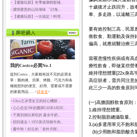
‧
【優雅玩廚】冬季健康輕鬆補...
榛果裡所含的營養素有
十歲後才止跌回升，故
‧
濃情蜜意的山珍海味 「討海...
蛋白質、脂肪、醣類...
車、多走路，以遠離三
‧
【優雅玩廚】一次搞定！料理...
迷迭香
迷迭香 裡頭含有咖啡
要有效控制三高，民眾
酸、迷迭香酸、植物...
衡飲食、勤運動及保持
咖啡
偏高，就應就醫治療三
咖啡中的咖啡因會刺激
中樞神經系統，特別...
當罹患慢性疾病或有高
椰子
我的Costco必買No.1
療性飲食，即做某些營
椰子含有糖類、脂肪、
蛋白質、維生素及多...
維持理想體重[22x身
提到Costco，大家都有說不完的必買名
荔枝
高症狀者，需共同注意
單：雞肉捲、貝果、烤雞、巧克力和各
荔枝性質溫和所含的營
種能想到的便宜、好用、需要或不需要
此三少一高的飲食原則
養素有醣類、檸檬酸...
的家庭用品.......<
詳全文
>
五味子
‧
Glico之冰雪女王的好心機餅...
(一)高膽固醇飲食原則
五味子性質溫熱所含營
‧
心心念念3年的鷹牌GHIRARDE...
1.維持理想體重。
養成分有揮發油、檸...
‧
千萬別倒出來吃的 森永牛奶...
2.控制脂肪總攝取量。
草魚
‧
回到過去！1955美式培根牛肉...
3.(a)多選用單元不飽
草魚含有維生素A、維生
‧
慶中秋！好丘的「老外月餅」...
素C、及豐富的蛋白...
(b)少用飽和脂肪酸含