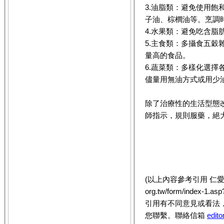
3.油脂類：避免使用
子油、棕櫚油等。烹調
4.水果類：避免吃含脂
5.主食類：多攝食五穀
量高的食品。
6.蔬菜類：多樣化選擇
儘量用無油方式或用少
除了治療性的生活型態
師指示，規則服藥，絕
(以上內容參考引用
仁愛
org.tw/form/index-1.
引用有不同意見或看法
您聯繫。聯絡信箱
edit