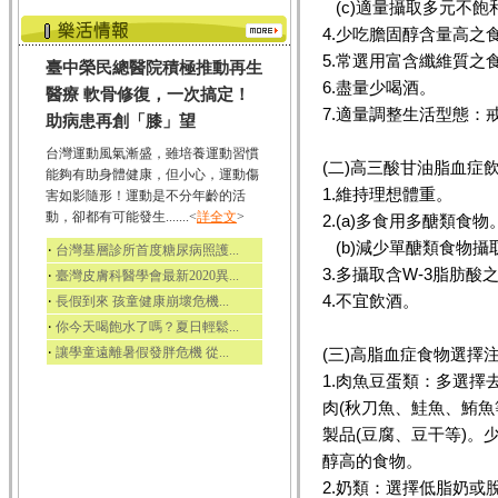
(c)適量攝取多元不飽
4.少吃膽固醇含量高之
5.常選用富含纖維質之
臺中榮民總醫院積極推動再生
6.盡量少喝酒。
醫療 軟骨修復，一次搞定！
7.適量調整生活型態：
助病患再創「膝」望
台灣運動風氣漸盛，雖培養運動習慣
(二)高三酸甘油脂血症
能夠有助身體健康，但小心，運動傷
1.維持理想體重。
害如影隨形！運動是不分年齡的活
動，卻都有可能發生.......<
詳全文
>
2.(a)多食用多醣類食物
(b)減少單醣類食物攝
‧
台灣基層診所首度糖尿病照護...
3.多攝取含W-3脂肪酸
‧
臺灣皮膚科醫學會最新2020異...
4.不宜飲酒。
‧
長假到來 孩童健康崩壞危機...
‧
你今天喝飽水了嗎？夏日輕鬆...
‧
讓學童遠離暑假發胖危機 從...
(三)高脂血症食物選擇
1.肉魚豆蛋類：多選擇
肉(秋刀魚、鮭魚、鮪
製品(豆腐、豆干等)
醇高的食物。
2.奶類：選擇低脂奶或