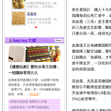
桂圓的營養成分非一般
水果可比，含有蛋白...
衛生署統計，國人十大死
高粱米
我國每四位死亡者中，
高粱米別名為蜀黍，為
高血脂（三高）是主要
禾本科一年生作物。...
於三高會交互影響，醫
鯽魚
只要出現一高，就得先
鯽魚裡所含的營養成分
有蛋白質、脂肪、磷...
血脂值又分為總膽固醇
鮪魚
囊能降三酸甘油酯，要
鮪魚肚肉中的不飽和脂
肪酸內富含EPA和DH...
口就飄出「魚腥味」才
韭菜
會不降反升，一旦吃到
【優雅玩廚】愛吃水果又怕壞，
韭菜所含的膳食纖維能
染的魚類油脂。
幫助消化與通便；揮...
一招讓妳享用久久
冬瓜
近期食安問題層出不窮，以前陣子的地
高血脂，尤其是高膽固
冬瓜營養價值高，鈉含
溝油來說，許多專家都紛紛建議按照
療指引不斷將低密度膽固
量極低是水腫病人的...
「蔬果579」原則，於一日內攝取多樣的
升血液中每增加1.8毫
蔬菜、水果.......<
豆豉
詳全文
>
1%心血管事件。
豆豉裡頭含有營養的蛋
‧
部落自然蔬菜 邀都市人共食...
白質、脂肪、鈣、磷...
‧
色香味俱全！冬季不能錯過的...
榛果
據調查顯示:國人運動