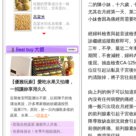
桂圓的營養成分非一般
二的陳小妹，十六歲，
水果可比，含有蛋白...
尤其在月經第一天、第
高粱米
小妹會因為痛經而需要
高粱米別名為蜀黍，為
禾本科一年生作物。...
經婦科檢查與超音波檢
鯽魚
診繼續追蹤觀察即可。
鯽魚裡所含的營養成分
有蛋白質、脂肪、磷...
三年，不孕。最近二年
期間，不會減輕，婦科
鮪魚
後屈。抽血檢查CA-1
鮪魚肚肉中的不飽和脂
肪酸內富含EPA和DH...
位症引起沾黏及子宮後
韭菜
灼清除掉，將子宮往前
【優雅玩廚】愛吃水果又怕壞，
韭菜所含的膳食纖維能
幫助消化與通便；揮...
一招讓妳享用久久
由上列的例子可以知道
冬瓜
近期食安問題層出不窮，以前陣子的地
內沒有任何病變的痛經
冬瓜營養價值高，鈉含
溝油來說，許多專家都紛紛建議按照
痛一般只出現在月經第
量極低是水腫病人的...
「蔬果579」原則，於一日內攝取多樣的
的前列腺素引起子宮收
蔬菜、水果.......<
豆豉
詳全文
>
降導致缺血狀況就會引
豆豉裡頭含有營養的蛋
‧
部落自然蔬菜 邀都市人共食...
白質、脂肪、鈣、磷...
前側的疼痛。前列腺素
‧
色香味俱全！冬季不能錯過的...
榛果
吐、腹瀉等症狀。