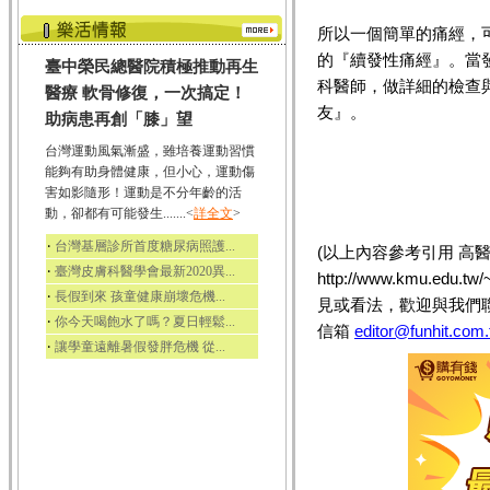
所以一個簡單的痛經，
的『續發性痛經』。當
臺中榮民總醫院積極推動再生
科醫師，做詳細的檢查
醫療 軟骨修復，一次搞定！
友』。
助病患再創「膝」望
台灣運動風氣漸盛，雖培養運動習慣
能夠有助身體健康，但小心，運動傷
害如影隨形！運動是不分年齡的活
動，卻都有可能發生.......<
詳全文
>
‧
台灣基層診所首度糖尿病照護...
(以上內容參考引用 高
‧
臺灣皮膚科醫學會最新2020異...
http://www.kmu.edu
‧
長假到來 孩童健康崩壞危機...
見或看法，歡迎與我們
‧
你今天喝飽水了嗎？夏日輕鬆...
信箱
editor@funhit.com
‧
讓學童遠離暑假發胖危機 從...