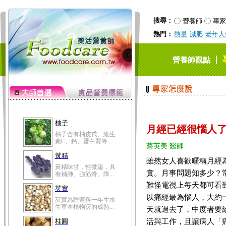
搜尋：
營養師
專家
熱門：
熱量
減肥
老年人
｜
營養師觀點
柚子
月經已經很惱人
柚子含有柚皮甙、維生
素C、鈣、蛋白質等...
蔡英美 醫師
黃精
雖然女人喜歡暱稱月經
黃精味甘，性微溫，具
實。月事問題知多少？
有補肺、強筋骨、降...
難怪電視上每天都可看
芡實
以痛經最為惱人，大約
芡實為睡蓮科一年生水
生草本植物芡的成熟...
天就過去了，中度者要
活與工作，且讓病人「
桂圓