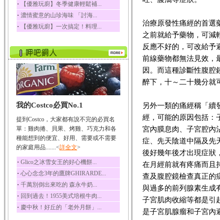
‧
【優雅玩廚】冬季健康輕鬆補...
榛果裡所含的營養素有
‧
濃情蜜意的山珍海味 「討海...
蛋白質、脂肪、醣類...
治療原發性痛經的首選
‧
【優雅玩廚】一次搞定！料理...
迷迭香
之前就給予藥物，可減
迷迭香 裡頭含有咖啡
反應不好的，可改給予
酸、迷迭香酸、植物...
前線藥物都無法見效，
咖啡
因。而這種診斷性腹腔鏡
咖啡中的咖啡因會刺激
中樞神經系統，特別...
醉下，十～二十幾分就
椰子
我的Costco必買No.1
另外一類的痛經稱「續
椰子含有糖類、脂肪、
蛋白質、維生素及多...
經，可能的原因包括：
提到Costco，大家都有說不完的必買名
荔枝
宮內膜息肉、子宮腔內
單：雞肉捲、貝果、烤雞、巧克力和各
荔枝性質溫和所含的營
種能想到的便宜、好用、需要或不需要
症、先天陰道中隔及先
養素有醣類、檸檬酸...
的家庭用品.......<
詳全文
>
後好幾年後才出現症狀
五味子
‧
Glico之冰雪女王的好心機餅...
在月經前就有疼痛而且
五味子性質溫熱所含營
‧
心心念念3年的鷹牌GHIRARDE...
查及腹腔鏡檢查真正的
養成分有揮發油、檸...
‧
千萬別倒出來吃的 森永牛奶...
與過多的前列腺素生成
草魚
‧
回到過去！1955美式培根牛肉...
子宮肌肉收縮等都是引
草魚含有維生素A、維生
‧
慶中秋！好丘的「老外月餅」...
素C、及豐富的蛋白...
是子宮肌腺瘤和子宮內