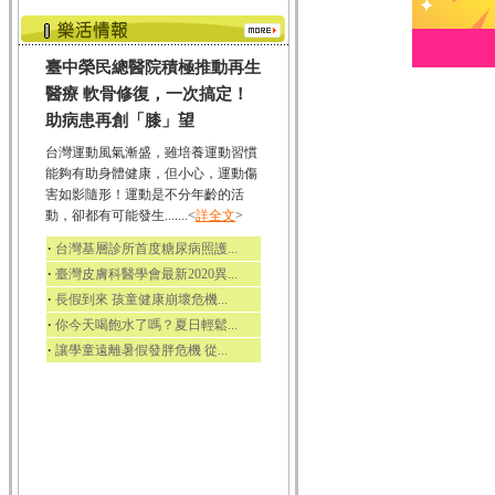
臺中榮民總醫院積極推動再生
醫療 軟骨修復，一次搞定！
助病患再創「膝」望
台灣運動風氣漸盛，雖培養運動習慣
能夠有助身體健康，但小心，運動傷
害如影隨形！運動是不分年齡的活
動，卻都有可能發生.......<
詳全文
>
‧
台灣基層診所首度糖尿病照護...
‧
臺灣皮膚科醫學會最新2020異...
‧
長假到來 孩童健康崩壞危機...
‧
你今天喝飽水了嗎？夏日輕鬆...
‧
讓學童遠離暑假發胖危機 從...