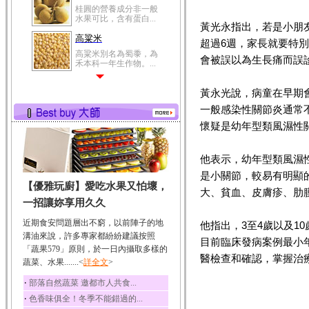
桂圓的營養成分非一般
水果可比，含有蛋白...
黃光永指出，若是小朋
高粱米
超過6週，家長就要特
高粱米別名為蜀黍，為
會被誤以為生長痛而誤
禾本科一年生作物。...
鯽魚
黃永光說，病童在早期
鯽魚裡所含的營養成分
有蛋白質、脂肪、磷...
一般感染性關節炎通常不
懷疑是幼年型類風濕性
鮪魚
鮪魚肚肉中的不飽和脂
肪酸內富含EPA和DH...
他表示，幼年型類風濕
韭菜
是小關節，較易有明顯
【優雅玩廚】愛吃水果又怕壞，
韭菜所含的膳食纖維能
大、貧血、皮膚疹、肋
幫助消化與通便；揮...
一招讓妳享用久久
冬瓜
近期食安問題層出不窮，以前陣子的地
他指出，3至4歲以及1
冬瓜營養價值高，鈉含
溝油來說，許多專家都紛紛建議按照
目前臨床發病案例最小
量極低是水腫病人的...
「蔬果579」原則，於一日內攝取多樣的
醫檢查和確認，掌握治
蔬菜、水果.......<
豆豉
詳全文
>
豆豉裡頭含有營養的蛋
‧
部落自然蔬菜 邀都市人共食...
白質、脂肪、鈣、磷...
‧
色香味俱全！冬季不能錯過的...
榛果