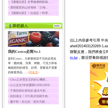
‧
【優雅玩廚】冬季健康輕鬆補...
榛果裡所含的營養素有
‧
濃情蜜意的山珍海味 「討海...
蛋白質、脂肪、醣類...
‧
【優雅玩廚】一次搞定！料理...
迷迭香
迷迭香 裡頭含有咖啡
酸、迷迭香酸、植物...
咖啡
咖啡中的咖啡因會刺激
中樞神經系統，特別...
(以上內容參考引用 中央社／記者
ahel/201403120
椰子
我的Costco必買No.1
聯繫反應，我們將會立
椰子含有糖類、脂肪、
蛋白質、維生素及多...
m.tw
，樂活營養師感謝您
提到Costco，大家都有說不完的必買名
荔枝
單：雞肉捲、貝果、烤雞、巧克力和各
荔枝性質溫和所含的營
種能想到的便宜、好用、需要或不需要
養素有醣類、檸檬酸...
的家庭用品.......<
詳全文
>
五味子
‧
Glico之冰雪女王的好心機餅...
五味子性質溫熱所含營
‧
心心念念3年的鷹牌GHIRARDE...
養成分有揮發油、檸...
‧
千萬別倒出來吃的 森永牛奶...
草魚
‧
回到過去！1955美式培根牛肉...
草魚含有維生素A、維生
‧
慶中秋！好丘的「老外月餅」...
素C、及豐富的蛋白...