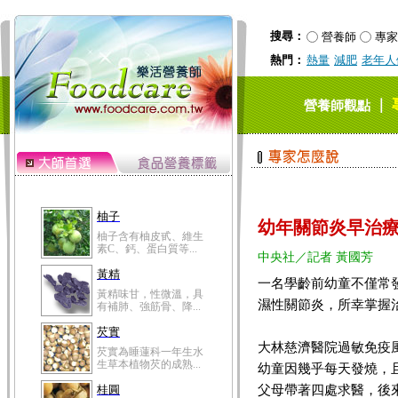
搜尋：
營養師
專家
熱門：
熱量
減肥
老年人
｜
營養師觀點
柚子
幼年關節炎早治療
柚子含有柚皮甙、維生
素C、鈣、蛋白質等...
中央社／記者 黃國芳
黃精
一名學齡前幼童不僅常
黃精味甘，性微溫，具
濕性關節炎，所幸掌握
有補肺、強筋骨、降...
芡實
大林慈濟醫院過敏免疫
芡實為睡蓮科一年生水
生草本植物芡的成熟...
幼童因幾乎每天發燒，
父母帶著四處求醫，後
桂圓