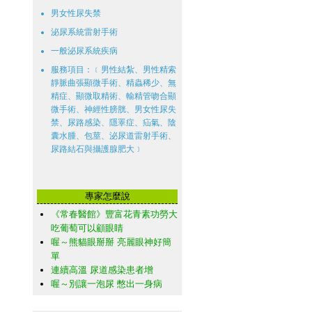
男女性尿失禁
泌尿系統雷射手術
一般泌尿系統疾病
服務項目：﹝男性結紮、男性精索
靜脈曲張顯微手術、精蟲稀少、無
精症、顯微取精術、輸精管吻合顯
微手術、神經性膀胱、男女性尿失
禁、尿路感染、隱睪症、疝氣、陰
囊水腫、包莖、泌尿道雷射手術、
尿路結石與攝護腺肥大﹞
專家怎麼說
《常春醫館》豐富花青素功勞大
吃葡萄可以顧眼睛
喔～熊貓眼掰掰 亮麗眼神好簡
單
連續高溫 尿道感染患者增
喔～別讓一泡尿 憋出一身病