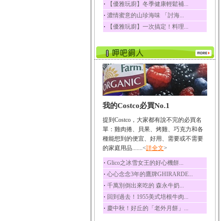
‧
【優雅玩廚】冬季健康輕鬆補...
‧
濃情蜜意的山珍海味 「討海...
‧
【優雅玩廚】一次搞定！料理...
我的Costco必買No.1
提到Costco，大家都有說不完的必買名
單：雞肉捲、貝果、烤雞、巧克力和各
種能想到的便宜、好用、需要或不需要
的家庭用品.......<
詳全文
>
‧
Glico之冰雪女王的好心機餅...
‧
心心念念3年的鷹牌GHIRARDE...
‧
千萬別倒出來吃的 森永牛奶...
‧
回到過去！1955美式培根牛肉...
‧
慶中秋！好丘的「老外月餅」...