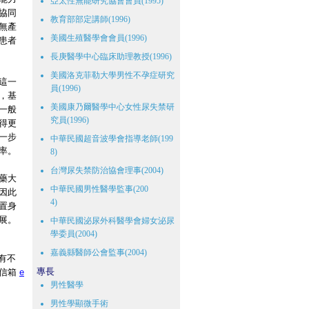
亞太性無能研究協會會員(1995)
協同
教育部部定講師(1996)
無產
美國生殖醫學會會員(1996)
患者
長庚醫學中心臨床助理教授(1996)
美國洛克菲勒大學男性不孕症研究
這一
員(1996)
，基
美國康乃爾醫學中心女性尿失禁研
一般
究員(1996)
得更
一步
中華民國超音波學會指導老師(199
率。
8)
台灣尿失禁防治協會理事(2004)
藥大
中華民國男性醫學監事(200
因此
4)
置身
展。
中華民國泌尿外科醫學會婦女泌尿
學委員(2004)
嘉義縣醫師公會監事(2004)
有不
專長
絡信箱
e
男性醫學
男性學顯微手術