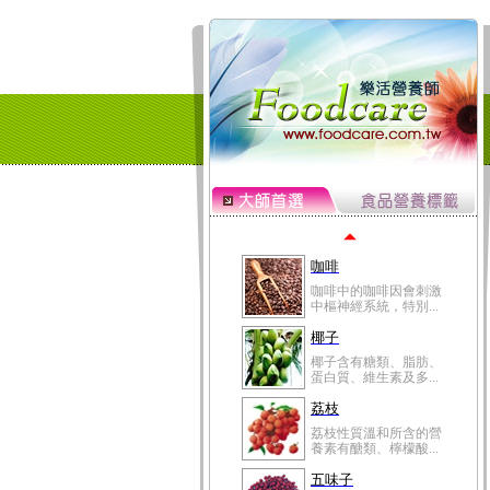
冬瓜營養價值高，鈉含
量極低是水腫病人的...
豆豉
豆豉裡頭含有營養的蛋
白質、脂肪、鈣、磷...
榛果
榛果裡所含的營養素有
蛋白質、脂肪、醣類...
迷迭香
迷迭香 裡頭含有咖啡
酸、迷迭香酸、植物...
咖啡
咖啡中的咖啡因會刺激
中樞神經系統，特別...
椰子
椰子含有糖類、脂肪、
蛋白質、維生素及多...
荔枝
荔枝性質溫和所含的營
養素有醣類、檸檬酸...
五味子