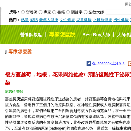
回
搜尋：
營養師
專家
書籍
關鍵字
請教大師
熱門：
熱量
減肥
老年人健康
女性健康
兒童健康
上班族健康
男性健康
專家怎麼說
｜
｜
｜
營養師觀點
Best Buy大師
大師食
在Facebook上分享！
複方蔓越莓，地根，花果與維他命C預防複雜性下泌尿
染
陳志碩 醫師
嘉義長庚泌尿科對這類複雜性尿道感染的患者，針對蔓越莓合併地根與花果
複方食品，曾進行了三個月的治療與觀察。在神經性膀胱或人造膀胱需長期
引流管的病患中，我們給病患二至四週蔓越莓複方作為補充食品，在一至三
的追蹤中，發現這些病患在尿液沉澱物降低的有效率達90%，改善中風病患
性膀胱尿道發炎反應的有效率超過70%，此外改善尿蛋白現象之有效率也高
7%，至於有效清除病原菌(pathogen)的個案也達46%，逼近第一線抗生素