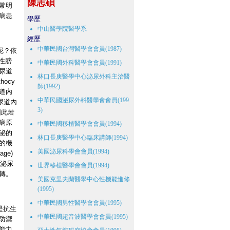
陳志碩
常明
病患
學歷
中山醫學院醫學系
經歷
中華民國台灣醫學會會員(1987)
呢？依
菌性膀
中華民國外科醫學會會員(1991)
尿道
林口長庚醫學中心泌尿外科主治醫
ocy
師(1992)
尿道內
中華民國泌尿外科醫學會會員(199
尿道內
3)
因此若
病原
中華民國移植醫學會會員(1994)
泌的
林口長庚醫學中心臨床講師(1994)
的機
美國泌尿科學會會員(1994)
ge)
下泌尿
世界移植醫學會會員(1994)
轉。
美國克里夫蘭醫學中心性機能進修
(1995)
中華民國男性醫學會會員(1995)
是抗生
中華民國超音波醫學會會員(1995)
防禦
能力