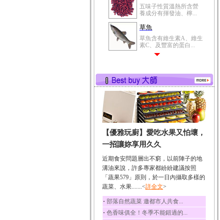
五味子性質溫熱所含營
養成分有揮發油、檸...
草魚
草魚含有維生素A、維生
素C、及豐富的蛋白...
【優雅玩廚】愛吃水果又怕壞，
一招讓妳享用久久
近期食安問題層出不窮，以前陣子的地
溝油來說，許多專家都紛紛建議按照
「蔬果579」原則，於一日內攝取多樣的
蔬菜、水果.......<
詳全文
>
‧
部落自然蔬菜 邀都市人共食...
‧
色香味俱全！冬季不能錯過的...