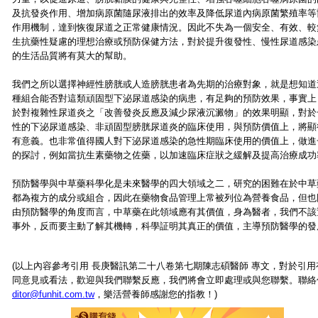
及抗發炎作用、增加病原菌隨尿液排出的效率及降低尿道內病原菌繁殖率等
作用機制，達到恢復尿道之正常健康情況。因此不失為一個安全、有效、較
生抗藥性疑慮的理想治療或預防保健方法，對於提升復發性、慢性尿道感染
的生活品質將有莫大的幫助。
我們之所以選擇神經性膀胱或人造膀胱患者為先期的治療對象，就是想知道
種組合能否對這類頑固型下泌尿道感染的病患，有足夠的預防效果，事實上
於對複雜性尿道炎之「改善發炎反應及減少尿液沉澱物」的效果明顯，對於
性的下泌尿道感染、非頑固型膀胱尿道炎的臨床使用，與預防價值上，將顯
有意義。也非常值得國人對下泌尿道感染的急性期臨床使用的價值上，做進
的探討，例如當抗生素藥物之佐藥，以加速臨床症狀之緩解及提高治療成功
預防醫學與中草藥科學化是未來醫學的四大領域之二，研究的困難在於中草
都為複方的成分或組合，因此在藥物食品管理上常被列位為營養食品，但也
由預防醫學的角度而言，中草藥在此領域應有其價值，身為醫者，我們不該
事外，反而要主動了解其機轉，科學証明其真正的價值，主導預防醫學的發
(以上內容參考引用 長庚醫訊第二十八卷第七期陳志碩醫師 專文，對於引用
同意見或看法，歡迎與我們聯繫反應，我們將會立即處理或與您聯繫。聯
ditor@funhit.com.tw
，樂活營養師感謝您的指教！)