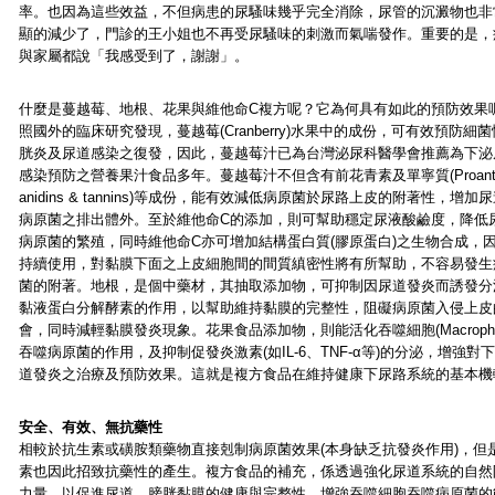
率。也因為這些效益，不但病患的尿騷味幾乎完全消除，尿管的沉澱物也非
顯的減少了，門診的王小姐也不再受尿騷味的刺激而氣喘發作。重要的是，
與家屬都說「我感受到了，謝謝」。
什麼是蔓越莓、地根、花果與維他命C複方呢？它為何具有如此的預防效果
照國外的臨床研究發現，蔓越莓(Cranberry)水果中的成份，可有效預防細
胱炎及尿道感染之復發，因此，蔓越莓汁已為台灣泌尿科醫學會推薦為下泌
感染預防之營養果汁食品多年。蔓越莓汁不但含有前花青素及單寧質(Proanth
anidins & tannins)等成份，能有效減低病原菌於尿路上皮的附著性，增加
病原菌之排出體外。至於維他命C的添加，則可幫助穩定尿液酸鹼度，降低
病原菌的繁殖，同時維他命C亦可增加結構蛋白質(膠原蛋白)之生物合成，
持續使用，對黏膜下面之上皮細胞間的間質縝密性將有所幫助，不容易發生
菌的附著。地根，是個中藥材，其抽取添加物，可抑制因尿道發炎而誘發分
黏液蛋白分解酵素的作用，以幫助維持黏膜的完整性，阻礙病原菌入侵上皮
會，同時減輕黏膜發炎現象。花果食品添加物，則能活化吞噬細胞(Macropha
吞噬病原菌的作用，及抑制促發炎激素(如IL-6、TNF-α等)的分泌，增強對
道發炎之治療及預防效果。這就是複方食品在維持健康下尿路系統的基本機
安全、有效、無抗藥性
相較於抗生素或磺胺類藥物直接剋制病原菌效果(本身缺乏抗發炎作用)，但
素也因此招致抗藥性的產生。複方食品的補充，係透過強化尿道系統的自然
力量，以促進尿道、膀胱黏膜的健康與完整性、增強吞噬細胞吞噬病原菌的