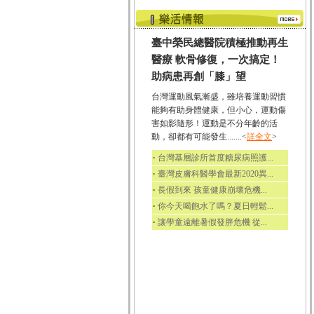
臺中榮民總醫院積極推動再生
醫療 軟骨修復，一次搞定！
助病患再創「膝」望
台灣運動風氣漸盛，雖培養運動習慣
能夠有助身體健康，但小心，運動傷
害如影隨形！運動是不分年齡的活
動，卻都有可能發生.......<
詳全文
>
‧
台灣基層診所首度糖尿病照護...
‧
臺灣皮膚科醫學會最新2020異...
‧
長假到來 孩童健康崩壞危機...
‧
你今天喝飽水了嗎？夏日輕鬆...
‧
讓學童遠離暑假發胖危機 從...