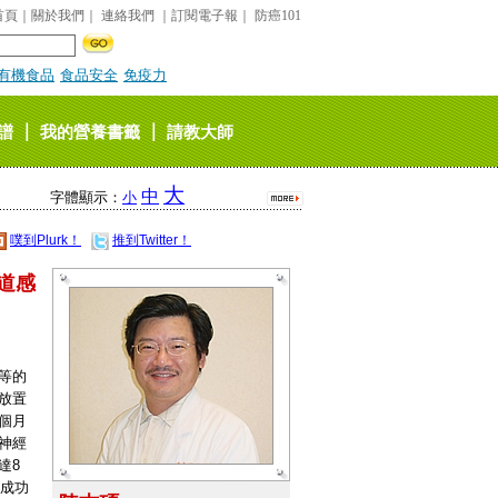
首頁
｜
關於我們
｜
連絡我們
｜
訂閱電子報
｜
防癌101
有機食品
食品安全
免疫力
｜
｜
譜
我的營養書籤
請教大師
大
中
字體顯示：
小
噗到Plurk！
推到Twitter！
道感
等的
放置
個月
神經
達8
的成功