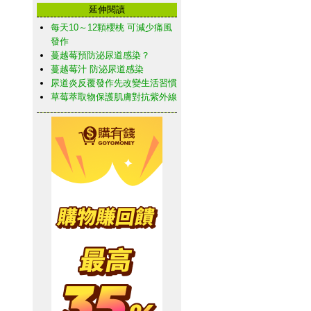
延伸閱讀
每天10～12顆櫻桃 可減少痛風
發作
蔓越莓預防泌尿道感染？
蔓越莓汁 防泌尿道感染
尿道炎反覆發作先改變生活習慣
草莓萃取物保護肌膚對抗紫外線